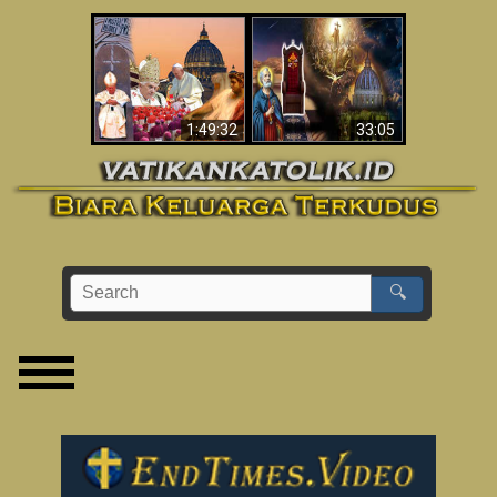
Apakah Alkitab
Wahyu di Vatikan
Memprediksikan 70
Sekarang
Tahun Tanpa
Seorang Paus?
1:49:32
33:05
🔍