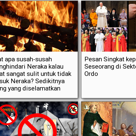
t apa susah-susah
Pesan Singkat ke
ghindari Neraka kalau
Seseorang di Sek
t sangat sulit untuk tidak
Ordo
uk Neraka? Sedikitnya
ng yang diselamatkan