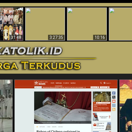
“Pesulap”
Bukti Keb
Membuktikan
Mengapa Begitu
Allah 
n II Adalah
Adanya Dunia
Banyak Orang Tidak
Menakjubkan
ma Baru
Spiritual - Aktivitas
Dapat Percaya
Ilmiah 
Iblis Tertangkap di
Membantah
Video (Edisi Final)
31:48
3:27:35
10:16