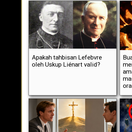
Apakah tahbisan Lefebvre
Bua
oleh Uskup Liénart valid?
men
ama
mas
ora