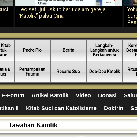
Suci
Leo setujui uskup baru dalam gereja
Yoh
“Katolik” palsu Cina
Sur
Pen
 Kitab
Langkah-
Kem
ntuk
Padre Pio
Berita
Langkah untuk
Besar
isme
Berkonversi
ria &
Penampakan
Ritu
Rosario Suci
Doa-Doa Katolik
Suci
Fatima
E-Forum
Artikel Katolik
Video
Donasi
Salu
tikan II
Kitab Suci dan Katolisisme
Doktrin
Sp
Jawaban Katolik