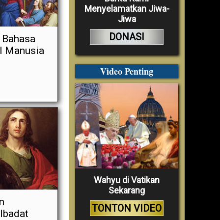
Menyelamatkan Jiwa-
Jiwa
DONASI
g Bahasa
al Manusia
Video Penting
Wahyu di Vatikan
Sekarang
n
TONTON VIDEO
 Ibadat