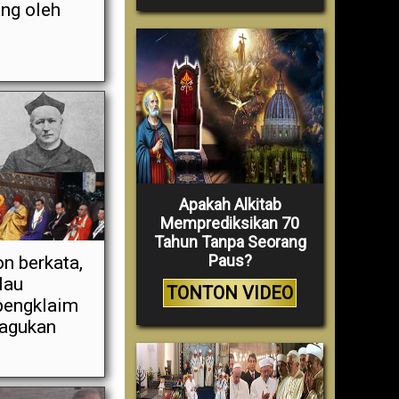
ang oleh
Apakah Alkitab
Memprediksikan 70
Tahun Tanpa Seorang
Paus?
n berkata,
lau
TONTON VIDEO
pengklaim
ragukan