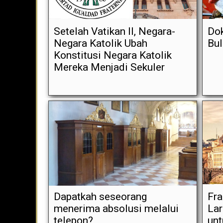
Setelah Vatikan II, Negara-
Dok
Negara Katolik Ubah
Bul
Konstitusi Negara Katolik
Mereka Menjadi Sekuler
Dapatkah seseorang
Fr
menerima absolusi melalui
Lar
telepon?
unt