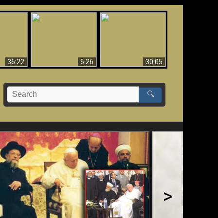
eradaan
yang
Mengapa Neraka
Babel Sudah Jatuh,
 - Bukti
Harus Abadi
Sudah Jatuh!!
yang
 Evolusi
36:22
6:26
30:05
🔍
>