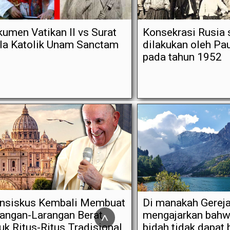
umen Vatikan II vs Surat
Konsekrasi Rusia
la Katolik Unam Sanctam
dilakukan oleh Pau
pada tahun 1952
ansiskus Kembali Membuat
Di manakah Gerej
angan-Larangan Berat
^
mengajarkan bahw
uk Ritus-Ritus Tradisional
bidah tidak dapat