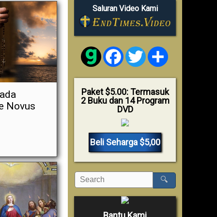
Saluran Video Kami
Facebook
Twitter
Share
Paket $5.00: Termasuk
pada
2 Buku dan 14 Program
te Novus
DVD
Beli Seharga $5,00
🔍
Bantu Kami