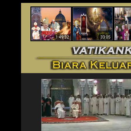
Apakah Alkitab
Wahyu di Vatikan
Memprediksikan 70
Vatika
Sekarang
Tahun Tanpa
Aga
Seorang Paus?
1:49:32
33:05
<