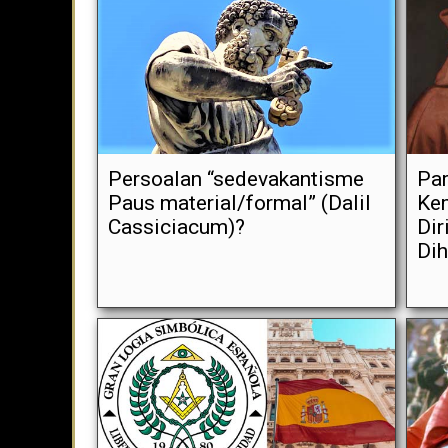
Persoalan “sedevakantisme
Par
Paus material/formal” (Dalil
Ke
Cassiciacum)?
Dir
Di