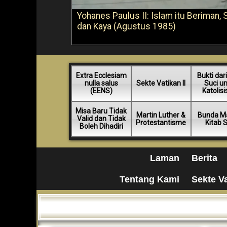
Yohanes Paulus II: Islam itu Beriman, 
dan Kaya (Agustus 1985)
Extra Ecclesiam
Bukti dari
nulla salus
Sekte Vatikan II
Suci u
(EENS)
Katolis
Misa Baru Tidak
Martin Luther &
Bunda Ma
Valid dan Tidak
Protestantisme
Kitab 
Boleh Dihadiri
Laman
Berita
Tentang Kami
Sekte Va