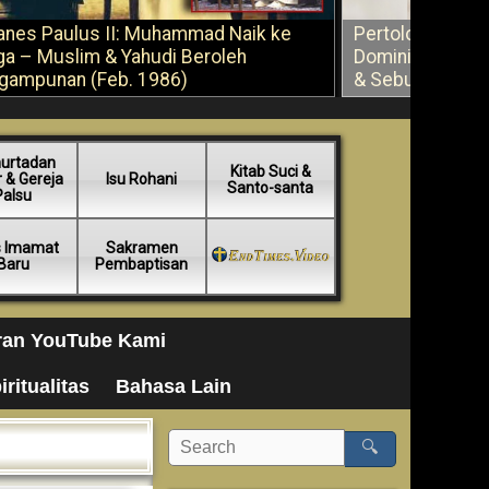
anes Paulus II: Muhammad Naik ke
Pertolongan Ber
ga – Muslim & Yahudi Beroleh
Dominikus Savi
gampunan (Feb. 1986)
& Sebuah Saran
urtadan
Kitab Suci &
 & Gereja
Isu Rohani
Santo-santa
Palsu
s Imamat
Sakramen
Baru
Pembaptisan
ran YouTube Kami
iritualitas
Bahasa Lain
🔍