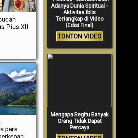
Adanya Dunia Spiritual -
Aktivitas Iblis
Tertangkap di Video
 sudah
(Edisi Final)
s Pius XII
TONTON VIDEO
Mengapa Begitu Banyak
Orang Tidak Dapat
a
Percaya
a para
 berkenan