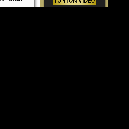
TONTON VIDEO
Bukti Keberadaan Allah
yang Menakjubkan -
ti-Paus –
Bukti Ilmiah yang
aca
Membantah Evolusi
TONTON VIDEO