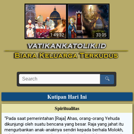
Apakah Alkitab
Wahyu di Vatikan
Memprediksikan 70
Sekarang
Tahun Tanpa
Seorang Paus?
1:49:32
33:05
🔍
Kutipan Hari Ini
Spiritualitas
“Pada saat pemerintahan [Raja] Ahas, orang-orang Yehuda
dikunjungi oleh suatu bencana yang besar. Raja yang jahat itu
mengurbankan anak-anaknya sendiri kepada berhala Molokh,