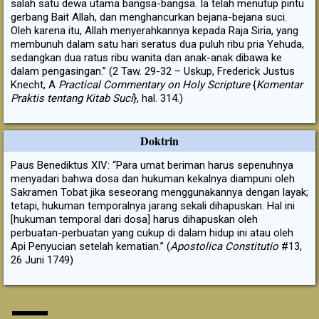
salah satu dewa utama bangsa-bangsa. Ia telah menutup pintu
gerbang Bait Allah, dan menghancurkan bejana-bejana suci.
Oleh karena itu, Allah menyerahkannya kepada Raja Siria, yang
membunuh dalam satu hari seratus dua puluh ribu pria Yehuda,
sedangkan dua ratus ribu wanita dan anak-anak dibawa ke
dalam pengasingan.” (2 Taw. 29-32 – Uskup, Frederick Justus
Knecht, A
Practical Commentary on Holy Scripture
{
Komentar
Praktis tentang Kitab Suci
}, hal. 314.)
Doktrin
Paus Benediktus XIV: “Para umat beriman harus sepenuhnya
menyadari bahwa dosa dan hukuman kekalnya diampuni oleh
Sakramen Tobat jika seseorang menggunakannya dengan layak;
tetapi, hukuman temporalnya jarang sekali dihapuskan. Hal ini
[hukuman temporal dari dosa] harus dihapuskan oleh
perbuatan-perbuatan yang cukup di dalam hidup ini atau oleh
Api Penyucian setelah kematian.” (
Apostolica Constitutio
#13,
26 Juni 1749)