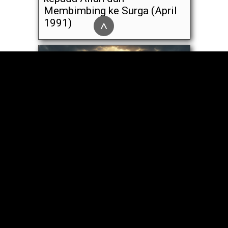
Membimbing ke Surga (April
1991)
^
Mazmur 15 Hancurkan Sola
Fide (“Keselamatan Hanya
Karena Iman”)