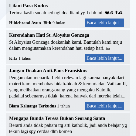
Litani Para Kudus
Terima kasih sudah terbagi doa litani yg I dah ini. ❤️🙏✝️🙏
Baca lebih lanjut...
Hildebrand Avun. Bith
9 bulan
Kerendahan Hati St. Aloysius Gonzaga
St Aloysius Gonzaga doakanlah kami. Bantulah kami maju
dalam mengutamakan kerendahan hati setiap hari. 🙏
Baca lebih lanjut...
Kita
1 tahun
Jangan Doakan Anti-Paus Fransiskus
Pengamatan menarik. Lebih relevan lagi karena banyak dari
materi kami membahas bidah-bidah & kemurtadan Vatikan II,
yang melibatkan orang-orang yang mengaku Katolik,
padahal sebenarnya tidak, karena banyak dari mereka telah...
Baca lebih lanjut...
Biara Keluarga Terkudus
1 tahun
Mengapa Bunda Teresa Bukan Seorang Santa
Berarti anda tidak paham ttg arti katholik, jadi anda belajar yg
tekun lagi spy cerdas dlm komen