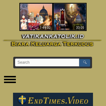
Apakah Alkitab
Wahyu di Vatikan
Memprediksikan 70
Sekarang
Tahun Tanpa
Seorang Paus?
1:49:32
33:05
🔍