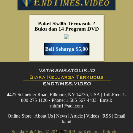
Paket $5.00: Termasuk 2
Buku dan 14 Program DVD
Beli Seharga $5,00
4425 Schneider Road, Fillmore, NY 14735, USA | Toll-Free: 1-
800-275-1126 • Phone: 1-585-567-4433 | Email:
mhfm1@aol.com
Online Store
|
About Us
|
News
|
Article
|
Videos
|
RSS
|
Email
kami
Segala Hak Cipta © 2019-2026 Biara Keluarga Terkudus |