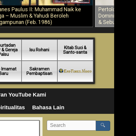
anes Paulus II: Muhammad Naik ke
Pertolongan Ber
ga – Muslim & Yahudi Beroleh
Dominikus Savi
gampunan (Feb. 1986)
& Sebuah Saran
urtadan
Kitab Suci &
 & Gereja
Isu Rohani
Santo-santa
Palsu
s Imamat
Sakramen
Baru
Pembaptisan
ran YouTube Kami
iritualitas
Bahasa Lain
🔍