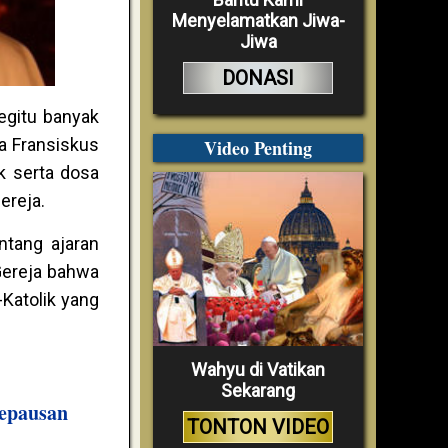
Menyelamatkan Jiwa-
Jiwa
DONASI
egitu banyak
a Fransiskus
Video Penting
k serta dosa
ereja.
ntang ajaran
Gereja bahwa
-Katolik yang
Wahyu di Vatikan
Sekarang
Kepausan
TONTON VIDEO