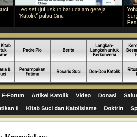
Suci
Leo setujui uskup baru dalam gereja
Yoh
“Katolik” palsu Cina
Sur
Pen
 Kitab
Langkah-
Kem
ntuk
Padre Pio
Berita
Langkah untuk
Besar
isme
Berkonversi
ria &
Penampakan
Ritu
Rosario Suci
Doa-Doa Katolik
Suci
Fatima
E-Forum
Artikel Katolik
Video
Donasi
Salu
tikan II
Kitab Suci dan Katolisisme
Doktrin
Sp
 Fransiskus