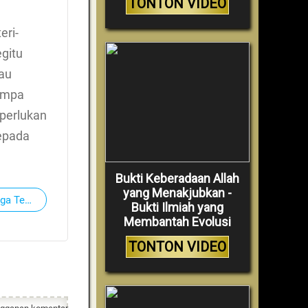
TONTON VIDEO
eri-
egitu
tau
jumpa
iperlukan
kepada
Bukti Keberadaan Allah
yang Menakjubkan -
rga Terkudus
Bukti Ilmiah yang
Membantah Evolusi
TONTON VIDEO