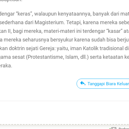
rdengar “keras”, walaupun kenyataannya, banyak dari mat
k sederhana dari Magisterium. Tetapi, karena mereka seb
n II, bagi mereka, materi-materi ini terdengar “kasar” a
hwa mereka seharusnya bersyukur karena sudah bisa ber
n doktrin sejati Gereja: yaitu, iman Katolik tradisional d
a sesat (Protestantisme, Islam, dll.) serta ketaatan 
eraka.
Tanggapi Biara Kelua