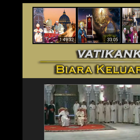
Apakah Alkitab
Wahyu di Vatikan
Memprediksikan 70
Vatika
Sekarang
Tahun Tanpa
Aga
Seorang Paus?
1:49:32
33:05
<