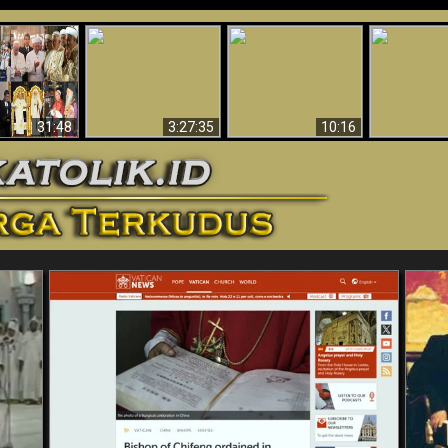
“Pesulap”
Bukti Keb
Membuktikan
Mengapa Begitu
Allah 
n II Adalah
Adanya Dunia
Banyak Orang Tidak
Menakjubkan
ma Baru
Spiritual - Aktivitas
Dapat Percaya
Ilmiah 
Iblis Tertangkap di
Membantah
Video (Edisi Final)
31:48
3:27:35
10:16