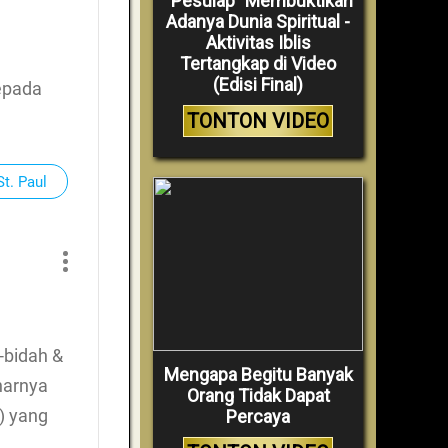
“Pesulap” Membuktikan
Adanya Dunia Spiritual -
Aktivitas Iblis
Tertangkap di Video
(Edisi Final)
kepada
TONTON VIDEO
t. Paul
-bidah &
Mengapa Begitu Banyak
narnya
Orang Tidak Dapat
) yang
Percaya