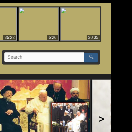
eradaan
yang
Mengapa Neraka
Babel Sudah Jatuh,
 - Bukti
Harus Abadi
Sudah Jatuh!!
yang
 Evolusi
36:22
6:26
30:05
🔍
>