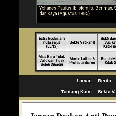
Yohanes Paulus II: Islam itu Beriman, 
dan Kaya (Agustus 1985)
Extra Ecclesiam
Bukti dari
nulla salus
Sekte Vatikan II
Suci u
(EENS)
Katolis
Misa Baru Tidak
Martin Luther &
Bunda Ma
Valid dan Tidak
Protestantisme
Kitab 
Boleh Dihadiri
Laman
Berita
Tentang Kami
Sekte Va
Jangan Doakan Anti-Paus