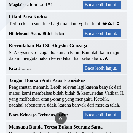
Baca lebih lanjut...
Magdalena binti said
5 bulan
Litani Para Kudus
Terima kasih sudah terbagi doa litani yg I dah ini. ❤️🙏✝️🙏
Baca lebih lanjut...
Hildebrand Avun. Bith
9 bulan
Kerendahan Hati St. Aloysius Gonzaga
St Aloysius Gonzaga doakanlah kami. Bantulah kami maju
dalam mengutamakan kerendahan hati setiap hari. 🙏
Baca lebih lanjut...
Kita
1 tahun
Jangan Doakan Anti-Paus Fransiskus
Pengamatan menarik. Lebih relevan lagi karena banyak dari
materi kami membahas bidah-bidah & kemurtadan Vatikan II,
yang melibatkan orang-orang yang mengaku Katolik,
padahal sebenarnya tidak, karena banyak dari mereka telah...
Baca lebih lanjut...
Biara Keluarga Terkudus
1 tahun
^
Mengapa Bunda Teresa Bukan Seorang Santa