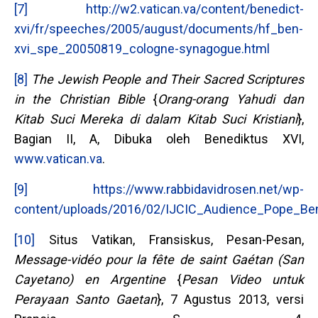
[7]
http://w2.vatican.va/content/benedict-
xvi/fr/speeches/2005/august/documents/hf_ben-
xvi_spe_20050819_cologne-synagogue.html
[8]
The Jewish People and Their Sacred Scriptures
in the Christian Bible
{
Orang-orang Yahudi dan
Kitab Suci Mereka di dalam Kitab Suci Kristiani
},
Bagian II, A, Dibuka oleh Benediktus XVI,
www.vatican.va
.
[9]
https://www.rabbidavidrosen.net/wp-
content/uploads/2016/02/IJCIC_Audience_Pope_Be
[10]
Situs Vatikan, Fransiskus, Pesan-Pesan,
Message-vidéo pour la fête de saint Gaétan (San
Cayetano) en Argentine
{
Pesan Video untuk
Perayaan Santo Gaetan
}, 7 Agustus 2013, versi