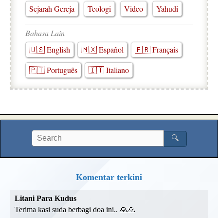
Sejarah Gereja
Teologi
Video
Yahudi
Bahasa Lain
🇺🇸 English
🇲🇽 Español
🇫🇷 Français
🇵🇹 Português
🇮🇹 Italiano
🔍
Komentar terkini
Litani Para Kudus
Terima kasi suda berbagi doa ini.. 🙏🙏