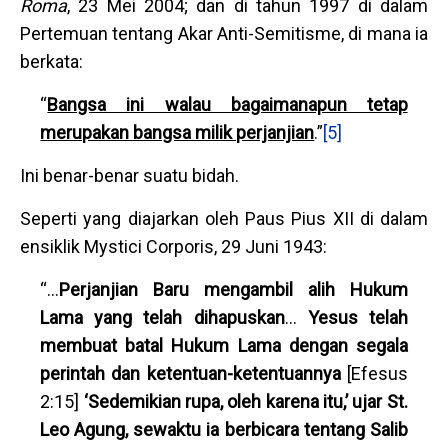
Roma
, 23 Mei 2004; dan di tahun 1997 di dalam
Pertemuan tentang Akar Anti-Semitisme, di mana ia
berkata:
“
Bangsa ini walau bagaimanapun tetap
merupakan bangsa milik perjanjian
.”
[5]
Ini benar-benar suatu bidah.
Seperti yang diajarkan oleh Paus Pius XII di dalam
ensiklik Mystici Corporis, 29 Juni 1943:
“…
Perjanjian Baru mengambil alih Hukum
Lama yang telah dihapuskan
…
Yesus telah
membuat batal Hukum Lama dengan segala
perintah dan ketentuan-ketentuannya
[Efesus
2:15]
‘Sedemikian rupa, oleh karena itu,’ ujar St.
Leo Agung, sewaktu ia berbicara tentang Salib