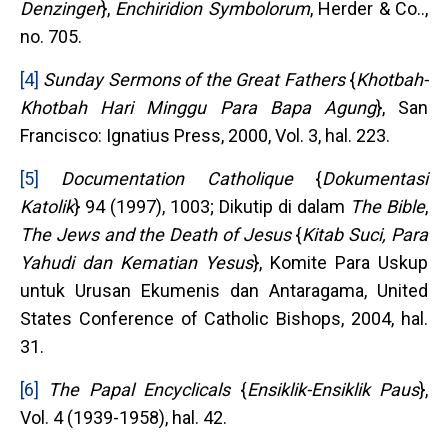
Denzinger
},
Enchiridion Symbolorum
, Herder & Co..,
no. 705.
[4]
Sunday Sermons of the Great Fathers
{
Khotbah-
Khotbah Hari Minggu Para Bapa Agung
}, San
Francisco: Ignatius Press, 2000, Vol. 3, hal. 223.
[5]
Documentation Catholique
{
Dokumentasi
Katolik
} 94 (1997), 1003; Dikutip di dalam
The Bible
,
The Jews and the Death of Jesus
{
Kitab Suci, Para
Yahudi dan Kematian Yesus
}, Komite Para Uskup
untuk Urusan Ekumenis dan Antaragama, United
States Conference of Catholic Bishops, 2004, hal.
31.
[6]
The Papal Encyclicals
{
Ensiklik-Ensiklik Paus
},
Vol. 4 (1939-1958), hal. 42.