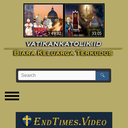
Apakah Alkitab
Wahyu di Vatikan
Memprediksikan 70
Sekarang
Tahun Tanpa
Seorang Paus?
1:49:32
33:05
🔍