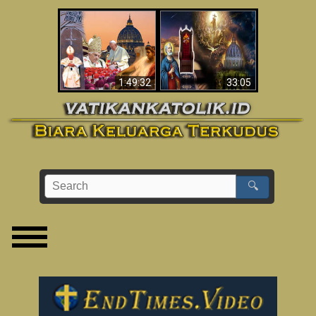
Apakah Alkitab
Wahyu di Vatikan
Memprediksikan 70
Sekarang
Tahun Tanpa
Seorang Paus?
1:49:32
33:05
🔍