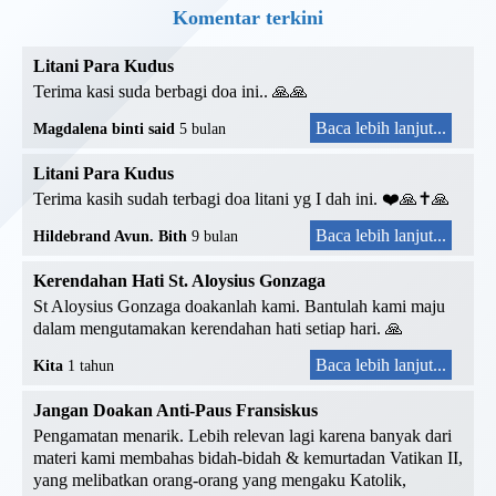
Komentar terkini
Litani Para Kudus
Terima kasi suda berbagi doa ini.. 🙏🙏
Baca lebih lanjut...
Magdalena binti said
5 bulan
Litani Para Kudus
Terima kasih sudah terbagi doa litani yg I dah ini. ❤️🙏✝️🙏
Baca lebih lanjut...
Hildebrand Avun. Bith
9 bulan
Kerendahan Hati St. Aloysius Gonzaga
St Aloysius Gonzaga doakanlah kami. Bantulah kami maju
dalam mengutamakan kerendahan hati setiap hari. 🙏
Baca lebih lanjut...
Kita
1 tahun
Jangan Doakan Anti-Paus Fransiskus
Pengamatan menarik. Lebih relevan lagi karena banyak dari
materi kami membahas bidah-bidah & kemurtadan Vatikan II,
yang melibatkan orang-orang yang mengaku Katolik,