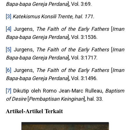
Bapa-bapa Gereja Perdana
], Vol. 3:69.
[3]
Katekismus
Konsili Trente, hal. 171.
[4]
Jurgens,
The Faith of the Early Fathers
[
Iman
Bapa-bapa Gereja Perdana
], Vol. 3:1536.
[5]
Jurgens,
The Faith of the Early Fathers
[
Iman
Bapa-bapa Gereja Perdana
], Vol. 3:1717.
[6]
Jurgens,
The Faith of the Early Fathers
[
Iman
Bapa-bapa Gereja Perdana
], Vol. 3:1496.
[7]
Dikutip oleh Romo Jean-Marc Rulleau,
Baptism
of Desire
[
Pembaptisan Keinginan
], hal. 33.
Artikel-Artikel Terkait