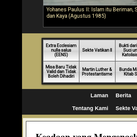
Yohanes Paulus II: Islam itu Beriman, 
dan Kaya (Agustus 1985)
Extra Ecclesiam
Bukti dari
nulla salus
Sekte Vatikan II
Suci u
(EENS)
Katolis
Misa Baru Tidak
Martin Luther &
Bunda Ma
Valid dan Tidak
Protestantisme
Kitab 
Boleh Dihadiri
Laman
Berita
Tentang Kami
Sekte Va
Keadaan yang Mengenask