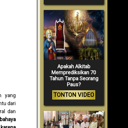
Apakah Alkitab
Memprediksikan 70
Tahun Tanpa Seorang
Paus?
TONTON VIDEO
an yang
tu dari
ral dan
bahaya
 karena