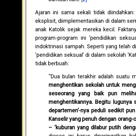
Ajaran ini sama sekali tidak diindahka
eksplisit, diimplementasikan di dalam sem
anak Katolik sejak mereka kecil. Fakt
program-program ini ‘pendidikan seksual
indoktrinasi sampah. Seperti yang telah d
‘pendidikan seksual’ di dalam sekolah ‘Ka
tidak berbuah:
“Dua bulan terakhir adalah suatu 
menghentikan sekolah untuk mengaj
seseorang yang baik
pun melih
menghentikannya. Begitu lugunya 
departemen
’
-nya peduli sedikit pu
Kanselir yang penuh dengan orang-or
–
‘
kuburan yang dilabur putih deng
dioses ini harus diperingatkan b