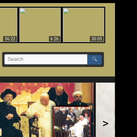
eradaan
yang
Mengapa Neraka
Babel Sudah Jatuh,
 - Bukti
Harus Abadi
Sudah Jatuh!!
yang
 Evolusi
36:22
6:26
30:05
🔍
>