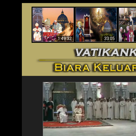
Apakah Alkitab
Wahyu di Vatikan
Memprediksikan 70
Vatika
Sekarang
Tahun Tanpa
Aga
Seorang Paus?
1:49:32
33:05
<