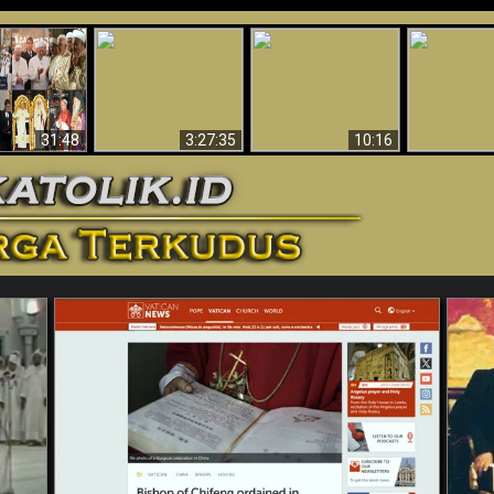
“Pesulap”
Bukti Keb
Membuktikan
Mengapa Begitu
Allah 
n II Adalah
Adanya Dunia
Banyak Orang Tidak
Menakjubkan
ma Baru
Spiritual - Aktivitas
Dapat Percaya
Ilmiah 
Iblis Tertangkap di
Membantah
Video (Edisi Final)
31:48
3:27:35
10:16