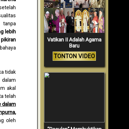
setelah
ualitas
 tanpa
g lebih
Vatikan II Adalah Agama
pikiran
Baru
-bahaya
TONTON VIDEO
a tidak
 dalam
um akal
a telah
e dalam
mpurna,
ng oleh