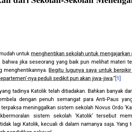
 mudah untuk
menghentikan sekolah untuk mengajarkan 
ri bahwa jika seseorang yang baik pun melihat materi te
ng menghentikannya.
Begitu lugunya saya untuk berpiki
departemen
’
-nya peduli sedikit pun akan jiwa-jiwa
.”
[1]
 yang tadinya Katolik telah ditiadakan. Bahkan banyak d
 membela dengan penuh semangat para Anti-Paus yang
 terpaksa meninggalkan sistem sekolah Novus Ordo ‘Kat
kbermoralan sistem sekolah ‘Katolik’ tersebut mem
dak lagi Katolik, kecuali di dalam namanya saja. Yang 