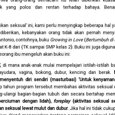
k yang polos dan rentan terhadap bahaya. Benar
an seksual’ ini, kami perlu menyingkap beberapa hal ya
h diberikan, kebanyakan orang tidak akan pernah meny
 Antonio, contohnya, buku
Growing in Love
{
Bertumbuh di 
t K-8 dari {TK sampai SMP kelas 2}. Buku ini juga digun
eorang ibu mengeluh akan buku ini:
K
di mana anak-anak mulai mempelajari istilah-istilah b
 payudara, vagina, bokong, dubur, kencing dan berak.
 menyentuh diri sendiri (masturbasi)
‘
Untuk kenyaman
ap tahun program tersebut membahas aktivitas seksual
ng-ulangi bagian-bagian tubuh dan secara bertahap m
erciuman dengan lidah},
foreplay
{aktivitas seksual 
an seksual lewat mulut dan dubur
. Jika hal ini tidak cuku