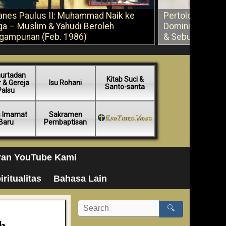
anes Paulus II: Muhammad Naik ke
Pertolongan Ber
ga – Muslim & Yahudi Beroleh
Dominikus Savi
gampunan (Feb. 1986)
& Sebuah Saran
urtadan
Kitab Suci &
 & Gereja
Isu Rohani
Santo-santa
Palsu
s Imamat
Sakramen
Baru
Pembaptisan
ran YouTube Kami
iritualitas
Bahasa Lain
🔍
h