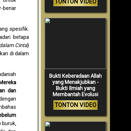
TONTON VIDEO
-benar
ng spesifik.
adari betapa
dalam Cinta
}
akan di dalam
adaniah
Bukti Keberadaan Allah
yang Menakjubkan -
Mereka
Bukti Ilmiah yang
an dan
Membantah Evolusi
 dengan
TONTON VIDEO
embahas
sebelum
p buruk,