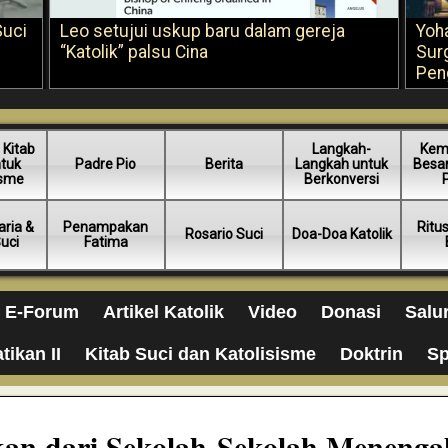
Suci
Leo setujui uskup baru dalam gereja
Yoh
“Katolik” palsu Cina
Sur
Pen
 Kitab
Langkah-
Kem
ntuk
Padre Pio
Berita
Langkah untuk
Besar
isme
Berkonversi
ria &
Penampakan
Ritu
Rosario Suci
Doa-Doa Katolik
Suci
Fatima
E-Forum
Artikel Katolik
Video
Donasi
Salu
tikan II
Kitab Suci dan Katolisisme
Doktrin
Sp
an dari Sekolah-Sekolah Menenga