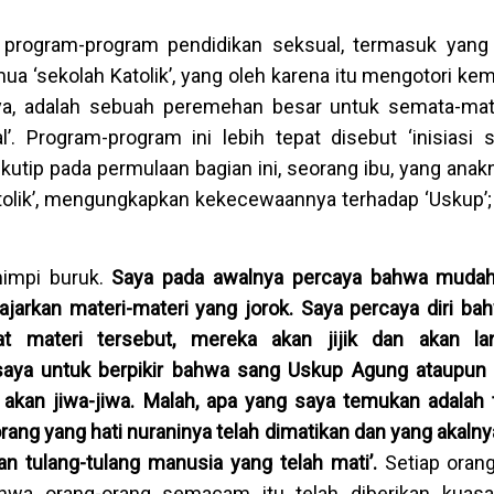
n: program-program pendidikan seksual, termasuk yang
ua ‘sekolah Katolik’, yang oleh karena itu mengotori ke
anya, adalah sebuah peremehan besar untuk semata-m
’. Program-program ini lebih tepat disebut ‘inisiasi s
ikutip pada permulaan bagian ini, seorang ibu, yang anak
tolik’, mengungkapkan kekecewaannya terhadap ‘Uskup’; t
mimpi buruk.
Saya pada awalnya percaya bahwa mudah
arkan materi-materi yang jorok. Saya percaya diri bah
at materi tersebut, mereka akan jijik dan akan la
saya untuk berpikir bahwa sang Uskup Agung ataupu
n akan jiwa-jiwa. Malah, apa yang saya temukan adalah
ang yang hati nuraninya telah dimatikan dan yang akalny
an tulang-tulang manusia yang telah mati
’
.
Setiap orang
ahwa orang-orang semacam itu telah diberikan kuas