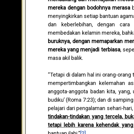
mereka dengan bodohnya merasa
b
menyingkirkan setiap bantuan agam
dan keberlebihan, dengan cara
membedakan kelamin mereka, bahkan 
buruknya, dengan memaparkan merek
mereka yang menjadi terbiasa
, sep
masa akil balik.
“Tetapi di dalam hal ini orang-oran
mempertimbangkan kelemahan asl
anggota-anggota badan kita, yang,
budiku’ (Roma 7:23); dan di samping
pelajari dari pengalaman sehari-har
tindakan-tindakan yang tercela, bu
tetapi lebih karena kehendak yan
bantuan ilahi.”
[2]