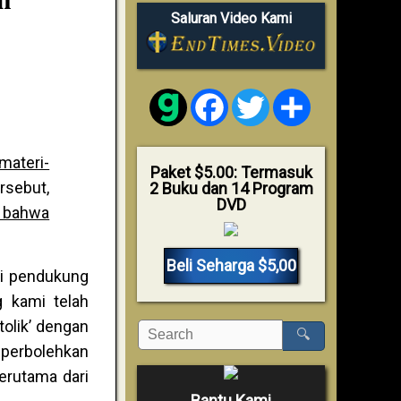
Saluran Video Kami
Facebook
Twitter
Share
materi-
Paket $5.00: Termasuk
rsebut,
2 Buku dan 14 Program
DVD
r bahwa
Beli Seharga $5,00
ari pendukung
 kami telah
olik’ dengan
🔍
perbolehkan
terutama dari
Bantu Kami