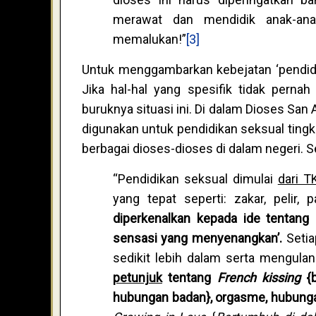
merawat dan mendidik anak-ana
memalukan!”
[3]
Untuk menggambarkan kebejatan ‘pendidik
Jika hal-hal yang spesifik tidak perna
buruknya situasi ini. Di dalam Dioses San
digunakan untuk pendidikan seksual tingka
berbagai dioses-dioses di dalam negeri. S
“Pendidikan seksual dimulai
dari T
yang tepat seperti: zakar, pelir,
diperkenalkan kepada ide tentang
sensasi yang menyenangkan
’
.
Seti
sedikit lebih dalam serta mengula
petunjuk
tentang
French kissing
{b
hubungan ba
d
an}, orgasme, hubung