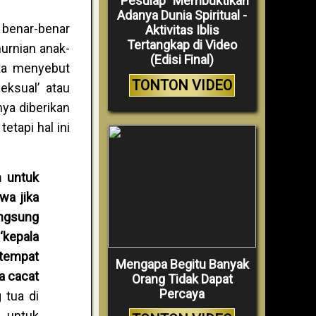
“Pesulap” Membuktikan
Adanya Dunia Spiritual -
 benar-benar
Aktivitas Iblis
Tertangkap di Video
murnian anak-
(Edisi Final)
ata menyebut
TONTON VIDEO
eksual’ atau
nya diberikan
etapi hal ini
 untuk
wa jika
ngsung
n
‘
kepala
 tem
p
at
Mengapa Begitu Banyak
a cacat
Orang Tidak Dapat
Percaya
 tua di
a untuk