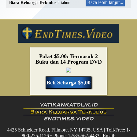
Baca lebih lanjut...
Biara Keluarga Terkudus
2 tahun
Paket $5.00: Termasuk 2
Buku dan 14 Program DVD
Beli Seharga $5,00
4425 Schneider Road, Fillmore, NY 14735, USA | Toll-Free: 1-
800-275-1126 • Phone: 1-585-567-4433 | Email: