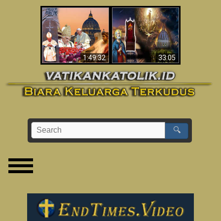
Apakah Alkitab
Wahyu di Vatikan
Memprediksikan 70
Sekarang
Tahun Tanpa
Seorang Paus?
1:49:32
33:05
🔍