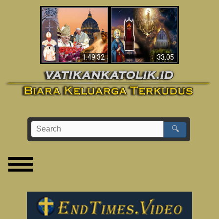
Apakah Alkitab
Wahyu di Vatikan
Memprediksikan 70
Sekarang
Tahun Tanpa
Seorang Paus?
1:49:32
33:05
🔍