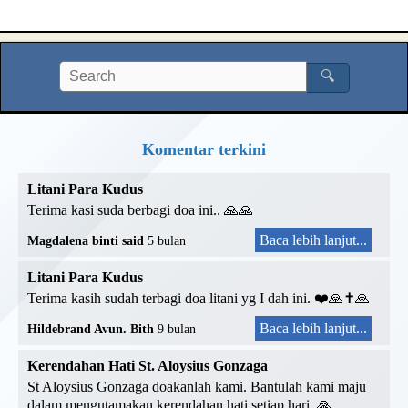
🔍
Komentar terkini
Litani Para Kudus
Terima kasi suda berbagi doa ini.. 🙏🙏
Baca lebih lanjut...
Magdalena binti said
5 bulan
Litani Para Kudus
Terima kasih sudah terbagi doa litani yg I dah ini. ❤️🙏✝️🙏
Baca lebih lanjut...
Hildebrand Avun. Bith
9 bulan
Kerendahan Hati St. Aloysius Gonzaga
St Aloysius Gonzaga doakanlah kami. Bantulah kami maju
dalam mengutamakan kerendahan hati setiap hari. 🙏