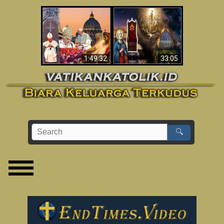
Apakah Alkitab
Wahyu di Vatikan
Memprediksikan 70
Sekarang
Tahun Tanpa
Seorang Paus?
1:49:32
33:05
🔍