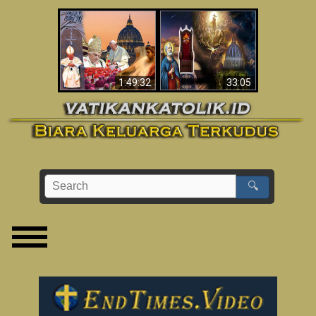
Apakah Alkitab
Wahyu di Vatikan
Memprediksikan 70
Sekarang
Tahun Tanpa
Seorang Paus?
1:49:32
33:05
🔍