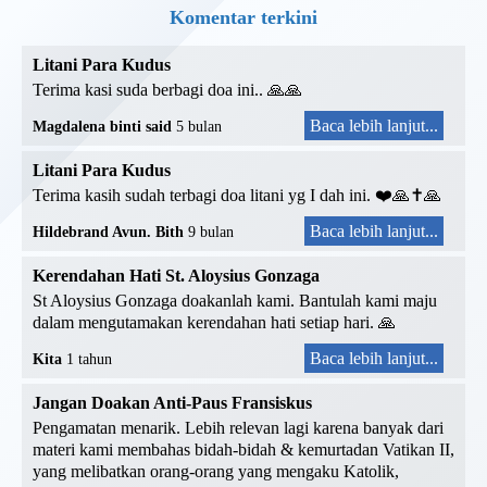
Komentar terkini
Litani Para Kudus
Terima kasi suda berbagi doa ini.. 🙏🙏
Baca lebih lanjut...
Magdalena binti said
5 bulan
Litani Para Kudus
Terima kasih sudah terbagi doa litani yg I dah ini. ❤️🙏✝️🙏
Baca lebih lanjut...
Hildebrand Avun. Bith
9 bulan
Kerendahan Hati St. Aloysius Gonzaga
St Aloysius Gonzaga doakanlah kami. Bantulah kami maju
dalam mengutamakan kerendahan hati setiap hari. 🙏
Baca lebih lanjut...
Kita
1 tahun
Jangan Doakan Anti-Paus Fransiskus
Pengamatan menarik. Lebih relevan lagi karena banyak dari
materi kami membahas bidah-bidah & kemurtadan Vatikan II,
yang melibatkan orang-orang yang mengaku Katolik,