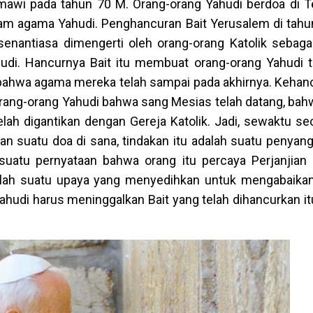
mawi pada tahun 70 M. Orang-orang Yahudi berdoa di 
lam agama Yahudi. Penghancuran Bait Yerusalem di tahu
enantiasa dimengerti oleh orang-orang Katolik sebaga
hudi. Hancurnya Bait itu membuat orang-orang Yahudi
ahwa agama mereka telah sampai pada akhirnya. Kehancu
 orang-orang Yahudi bahwa sang Mesias telah datang, bah
telah digantikan dengan Gereja Katolik. Jadi, sewaktu s
an suatu doa di sana, tindakan itu adalah suatu penyan
suatu pernyataan bahwa orang itu percaya Perjanjia
dalah suatu upaya yang menyedihkan untuk mengabaika
Yahudi harus meninggalkan Bait yang telah dihancurkan 