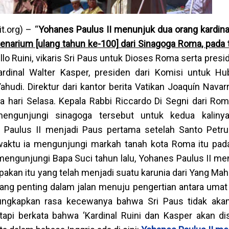
.org) – “
Yohanes Paulus II menunjuk dua orang kardina
enarium [ulang tahun ke-100] dari Sinagoga Roma, pada 
llo Ruini, vikaris Sri Paus untuk Dioses Roma serta presi
 Kardinal Walter Kasper, presiden dari Komisi untuk H
di. Direktur dari kantor berita Vatikan Joaquín Navarr
hari Selasa. Kepala Rabbi Riccardo Di Segni dari Rom
ngunjungi sinagoga tersebut untuk kedua kaliny
 Paulus II menjadi Paus pertama setelah Santo Petr
aktu ia mengunjungi markah tanah kota Roma itu pad
 mengunjungi Bapa Suci tahun lalu, Yohanes Paulus II me
upakan itu yang telah menjadi suatu karunia dari Yang Ma
ng penting dalam jalan menuju pengertian antara umat
gungkapkan rasa kecewanya bahwa Sri Paus tidak aka
tapi berkata bahwa ‘Kardinal Ruini dan Kasper akan d