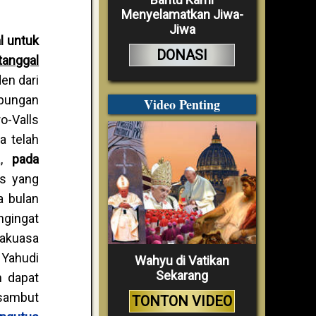
Menyelamatkan Jiwa-
Jiwa
l untuk
DONASI
tanggal
den dari
ubungan
Video Penting
o-Valls
a telah
a,
pada
us yang
a bulan
ngingat
hakuasa
 Yahudi
Wahyu di Vatikan
Sekarang
n dapat
isambut
TONTON VIDEO