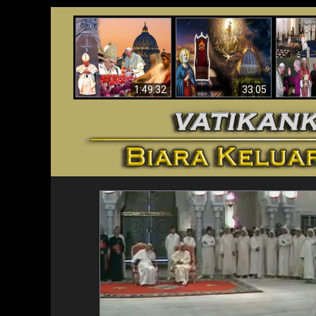
Apakah Alkitab
Wahyu di Vatikan
Memprediksikan 70
Vatika
Sekarang
Tahun Tanpa
Aga
Seorang Paus?
1:49:32
33:05
<