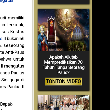
engutus
udi memiliki
an terkutuk;
esus Kristus
s I
I bukanlah
a, seseorang
te Anti-Paus
Apakah Alkitab
 bahwa untuk
Memprediksikan 70
 II mengutus
Tahun Tanpa Seorang
Paus?
hanes Paulus
 Sinagoga di
TONTON VIDEO
es Paulus II
“Bapak-