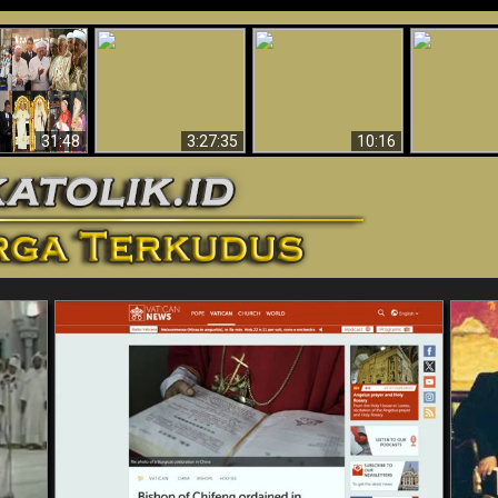
“Pesulap”
Bukti Keb
Membuktikan
Mengapa Begitu
Allah 
n II Adalah
Adanya Dunia
Banyak Orang Tidak
Menakjubkan
ma Baru
Spiritual - Aktivitas
Dapat Percaya
Ilmiah 
Iblis Tertangkap di
Membantah
Video (Edisi Final)
31:48
3:27:35
10:16