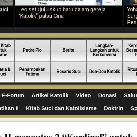
Suci
Leo setujui uskup baru dalam gereja
Yoh
“Katolik” palsu Cina
Sur
Pen
 Kitab
Langkah-
Kem
ntuk
Padre Pio
Berita
Langkah untuk
Besar
isme
Berkonversi
ria &
Penampakan
Ritu
Rosario Suci
Doa-Doa Katolik
Suci
Fatima
E-Forum
Artikel Katolik
Video
Donasi
Salu
tikan II
Kitab Suci dan Katolisisme
Doktrin
Sp
s II mengutus 2 “Kardinal” untuk