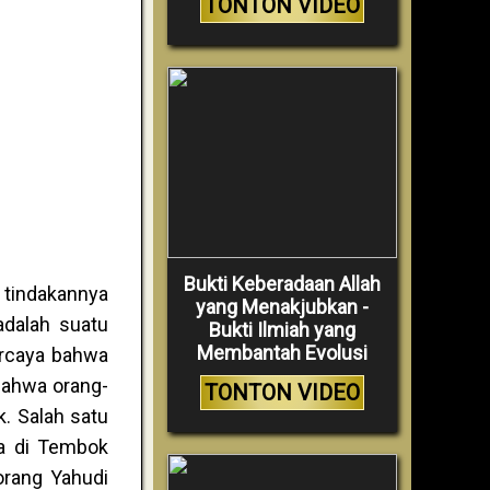
TONTON VIDEO
Bukti Keberadaan Allah
, tindakannya
yang Menakjubkan -
adalah suatu
Bukti Ilmiah yang
Membantah Evolusi
ercaya bahwa
bahwa orang-
TONTON VIDEO
. Salah satu
oa di Tembok
 orang Yahudi