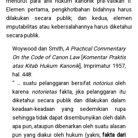
menurut para ahli hukum kanonik pra-Vatikan II.
Elemen pertama, pengkhotbahan bidahnya harus
dilakukan secara publik; dan kedua, elemen
imputabilitas atau kebersalahannya harus diketahui
secara publik.
Woywood dan Smith,
A
Practical Commentary
On the Code of Canon Law
[
Komentar Praktis
atas Kitab Hukum Kanonik
], Imprimatur 1957,
hal. 448:
“ … suatu pelanggaran bersifat
notorius
oleh
karena
notorietas
fakta, jika pelanggaran itu
diketahui secara publik dan dilakukan dalam
keadaan-keadaan yang sedemikian rupa
sehingga tidak dapat disembunyikan oleh dalih
apa pun, ataupun dibenarkan oleh suatu alasan
pun yang diakui oleh hukum (yakni,
fakta dari