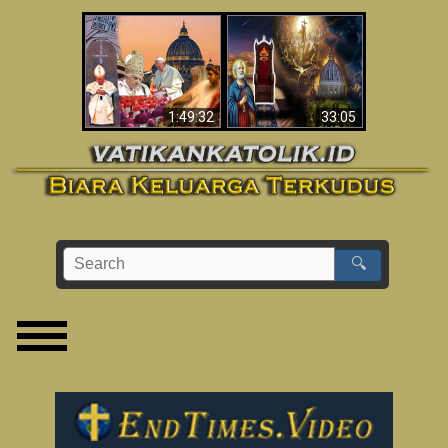
Apakah Alkitab
Wahyu di Vatikan
Memprediksikan 70
Sekarang
Tahun Tanpa
Seorang Paus?
1:49:32
33:05
🔍