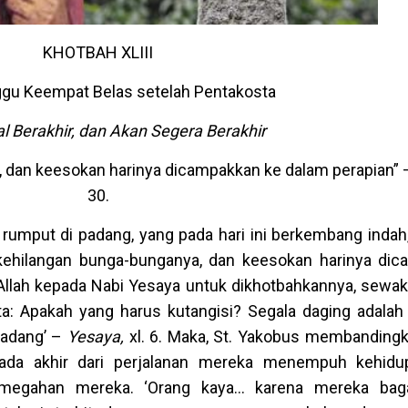
KHOTBAH XLIII
gu Keempat Belas setelah Pentakosta
l Berakhir, dan Akan Segera Berakhir
ni, dan keesokan harinya dicampakkan ke dalam perapian”
30.
an rumput di padang, yang pada hari ini berkembang indah,
 kehilangan bunga-bunganya, dan keesokan harinya di
h Allah kepada Nabi Yesaya untuk dikhotbahkannya, sewak
ta: Apakah yang harus kutangisi? Segala daging adalah
padang’ –
Yesaya,
xl. 6. Maka, St. Yakobus membanding
pada akhir dari perjalanan mereka menempuh kehidu
egahan mereka. ‘Orang kaya… karena mereka bag