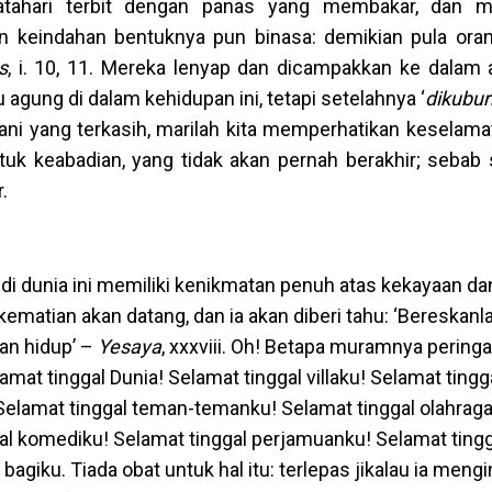
atahari terbit dengan panas yang membakar, dan m
n keindahan bentuknya pun binasa: demikian pula ora
s
, i. 10, 11. Mereka lenyap dan dicampakkan ke dalam a
agung di dalam kehidupan ini, tetapi setelahnya ‘
dikubur
stiani yang terkasih, marilah kita memperhatikan keselama
k keabadian, yang tidak akan pernah berakhir; sebab s
.
di dunia ini memiliki kenikmatan penuh atas kekayaan da
kematian akan datang, dan ia akan diberi tahu: ‘Bereskan
an hidup’ –
Yesaya
, xxxviii. Oh! Betapa muramnya peringa
lamat tinggal Dunia! Selamat tinggal villaku! Selamat tingg
Selamat tinggal teman-temanku! Selamat tinggal olahrag
gal komediku! Selamat tinggal perjamuanku! Selamat tingg
agiku. Tiada obat untuk hal itu: terlepas jikalau ia meng