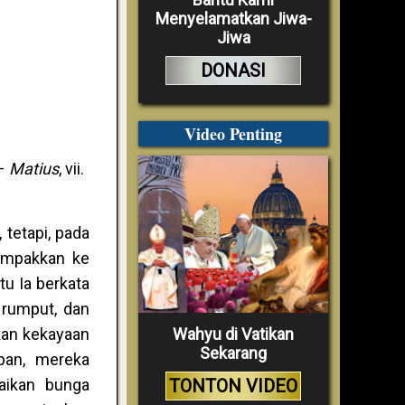
Menyelamatkan Jiwa-
Jiwa
DONASI
Video Penting
 –
Matius
, vii.
 tetapi, pada
campakkan ke
tu Ia berkata
 rumput, dan
Wahyu di Vatikan
kan kekayaan
Sekarang
pan, mereka
TONTON VIDEO
aikan bunga