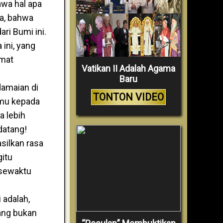
awa hal apa
ata, bahwa
ri Bumi ini.
 ini, yang
umat
Vatikan II Adalah Agama
Baru
amaian di
TONTON VIDEO
rimu kepada
pa lebih
datang!
silkan rasa
gitu
, sewaktu
 adalah,
ang bukan