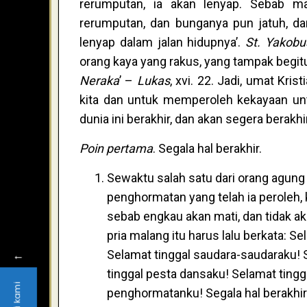
rerumputan, ia akan lenyap. Sebab m
rerumputan, dan bunganya pun jatuh, da
lenyap dalam jalan hidupnya’.
St. Yakobu
orang kaya yang rakus, yang tampak begitu 
Neraka
’ –
Lukas
, xvi. 22. Jadi, umat Kri
kita dan untuk memperoleh kekayaan untu
dunia ini berakhir, dan akan segera berakhir
Poin pertama
. Segala hal berakhir.
Sewaktu salah satu dari orang agung 
penghormatan yang telah ia peroleh, 
sebab engkau akan mati, dan tidak ak
pria malang itu harus lalu berkata: Se
Selamat tinggal saudara-saudaraku! 
←
tinggal pesta dansaku! Selamat ting
penghormatanku! Segala hal berakhir b