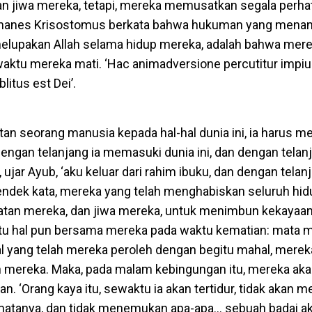
 jiwa mereka, tetapi, mereka memusatkan segala perha
 Yohanes Krisostomus berkata bahwa hukuman yang menan
melupakan Allah selama hidup mereka, adalah bahwa mer
waktu mereka mati. ‘Hac animadversione percutitur impius
litus est Dei’.
an seorang manusia kepada hal-hal dunia ini, ia harus m
Dengan telanjang ia memasuki dunia ini, dan dengan telan
ujar Ayub, ‘aku keluar dari rahim ibuku, dan dengan telan
 Pendek kata, mereka yang telah menghabiskan seluruh hi
hatan mereka, dan jiwa mereka, untuk menimbun kekayaa
u hal pun bersama mereka pada waktu kematian: mata 
al yang telah mereka peroleh dengan begitu mahal, merek
 mereka. Maka, pada malam kebingungan itu, mereka ak
an. ‘Orang kaya itu, sewaktu ia akan tertidur, tidak akan
atanya, dan tidak menemukan apa-apa… sebuah badai a