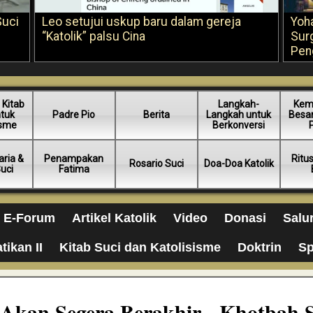
Suci
Leo setujui uskup baru dalam gereja
Yoh
“Katolik” palsu Cina
Sur
Pen
 Kitab
Langkah-
Kem
ntuk
Padre Pio
Berita
Langkah untuk
Besar
isme
Berkonversi
ria &
Penampakan
Ritu
Rosario Suci
Doa-Doa Katolik
Suci
Fatima
E-Forum
Artikel Katolik
Video
Donasi
Salu
tikan II
Kitab Suci dan Katolisisme
Doktrin
Sp
 Akan Segera Berakhir - Khotbah S