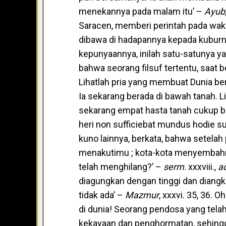
menekannya pada malam itu’ –
Ayub
Saracen, memberi perintah pada wakt
dibawa di hadapannya kepada kuburny
kepunyaannya, inilah satu-satunya y
bahwa seorang filsuf tertentu, saat 
Lihatlah pria yang membuat Dunia berge
Ia sekarang berada di bawah tanah. L
sekarang empat hasta tanah cukup bag
heri non sufficiebat mundus hodie suf
kuno lainnya, berkata, bahwa setelah
menakutimu ; kota-kota menyembah
telah menghilang?’ –
serm
. xxxviii.,
ad
diagungkan dengan tinggi dan diangkat
tidak ada’ –
Mazmur
, xxxvi. 35, 36.
di dunia! Seorang pendosa yang tela
kekayaan dan penghormatan, sehingg