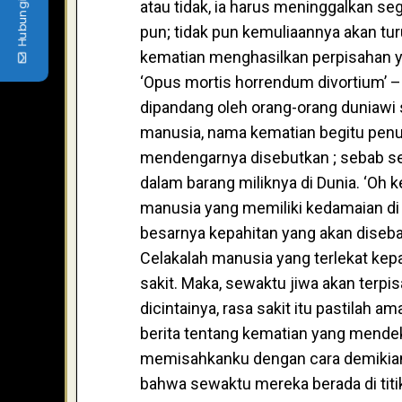
Hubungi kami
atau tidak, ia harus meninggalkan se
pun; tidak pun kemuliaannya akan t
kematian menghasilkan perpisahan yan
‘Opus mortis horrendum divortium’ 
dipandang oleh orang-orang duniawi 
manusia, nama kematian begitu penu
mendengarnya disebutkan ; sebab s
dalam barang miliknya di Dunia. ‘Oh k
manusia yang memiliki kedamaian di
besarnya kepahitan yang akan diseb
Celakalah manusia yang terlekat kepa
sakit. Maka, sewaktu jiwa akan terpi
dicintainya, rasa sakit itu pastilah 
berita tentang kematian yang mende
memisahkanku dengan cara demikian
bahwa sewaktu mereka berada di titi