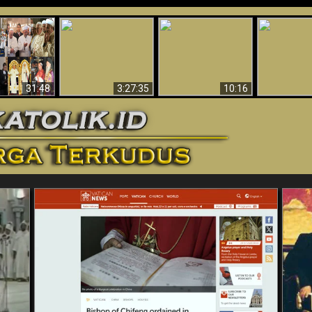
“Pesulap”
Bukti Keb
Membuktikan
Mengapa Begitu
Allah 
n II Adalah
Adanya Dunia
Banyak Orang Tidak
Menakjubkan
ma Baru
Spiritual - Aktivitas
Dapat Percaya
Ilmiah 
Iblis Tertangkap di
Membantah
Video (Edisi Final)
31:48
3:27:35
10:16