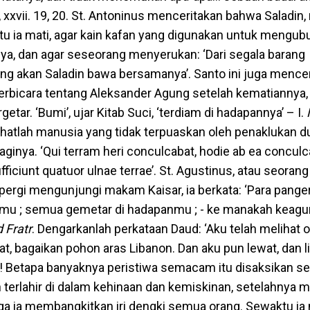
, xxvii. 19, 20. St. Antoninus menceritakan bahwa Saladin, 
u ia mati, agar kain kafan yang digunakan untuk mengub
a, dan agar seseorang menyerukan: ‘Dari segala barang
ang akan Saladin bawa bersamanya’. Santo ini juga mence
berbicara tentang Aleksander Agung setelah kematiannya, 
tar. ‘Bumi’, ujar Kitab Suci, ‘terdiam di hadapannya’ – I.
ihatlah manusia yang tidak terpuaskan oleh penaklukan du
inya. ‘Qui terram heri conculcabat, hodie ab ea conculca
ficiunt quatuor ulnae terrae’. St. Agustinus, atau seorang
 pergi mengunjungi makam Kaisar, ia berkata: ‘Para pange
mu ; semua gemetar di hadapanmu ; - ke manakah kea
 Fratr
. Dengarkanlah perkataan Daud: ‘Aku telah melihat o
, bagaikan pohon aras Libanon. Dan aku pun lewat, dan li
 Oh! Betapa banyaknya peristiwa semacam itu disaksikan se
h terlahir di dalam kehinaan dan kemiskinan, setelahnya
a ia membangkitkan iri dengki semua orang. Sewaktu ia 