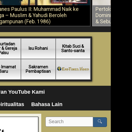
anes Paulus II: Muhammad Naik ke
Pertolongan Ber
ga – Muslim & Yahudi Beroleh
Dominikus Savi
gampunan (Feb. 1986)
& Sebuah Saran
urtadan
Kitab Suci &
 & Gereja
Isu Rohani
Santo-santa
Palsu
s Imamat
Sakramen
Baru
Pembaptisan
ran YouTube Kami
iritualitas
Bahasa Lain
🔍
t.