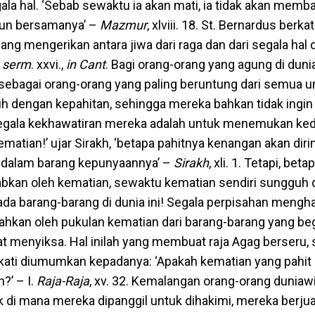
gala hal. ‘Sebab sewaktu ia akan mati, ia tidak akan memb
urun bersamanya’ –
Mazmur
, xlviii. 18. St. Bernardus berk
g mengerikan antara jiwa dari raga dan dari segala hal da
–
serm
. xxvi.,
in Cant
. Bagi orang-orang yang agung di dunia
sebagai orang-orang yang paling beruntung dari semua 
h dengan kepahitan, sehingga mereka bahkan tidak ingin
egala kekhawatiran mereka adalah untuk menemukan ked
ematian!’ ujar Sirakh, ‘betapa pahitnya kenangan akan di
 dalam barang kepunyaannya’ –
Sirakh
, xli. 1. Tetapi, beta
abkan oleh kematian, sewaktu kematian sendiri sungguh 
da barang-barang di dunia ini! Segala perpisahan mengha
sahkan oleh pukulan kematian dari barang-barang yang be
amat menyiksa. Hal inilah yang membuat raja Agag berseru
kati diumumkan kepadanya: ‘Apakah kematian yang pahit
?’ – I.
Raja-Raja
, xv. 32. Kemalangan orang-orang duniawi
k di mana mereka dipanggil untuk dihakimi, mereka berju