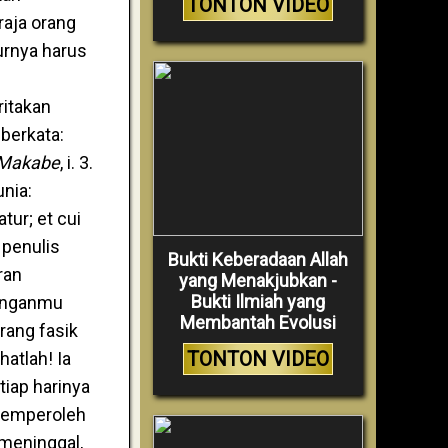
TONTON VIDEO
raja orang
urnya harus
ritakan
berkata:
Makabe
, i. 3.
nia:
tur; et cui
 penulis
Bukti Keberadaan Allah
ran
yang Menakjubkan -
Bukti Ilmiah yang
gunganmu
Membantah Evolusi
rang fasik
TONTON VIDEO
hatlah! Ia
tiap harinya
 memperoleh
meninggal,