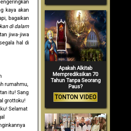
engeringkan
ng kaya akan
pi, bagaikan
kan di dalam
tan jiwa-jiwa
egala hal di
Apakah Alkitab
Memprediksikan 70
n
Tahun Tanpa Seorang
lah rumahmu,
Paus?
tan itu! Sang
TONTON VIDEO
al grottoku!
aku! Selamat
al
inginkannya