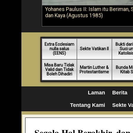
Yohanes Paulus II: Islam itu Beriman, 
dan Kaya (Agustus 1985)
Extra Ecclesiam
Bukti dari
nulla salus
Sekte Vatikan II
Suci u
(EENS)
Katolis
Misa Baru Tidak
Martin Luther &
Bunda Ma
Valid dan Tidak
Protestantisme
Kitab 
Boleh Dihadiri
Laman
Berita
Tentang Kami
Sekte Va
Segala Hal Berakhir, dan