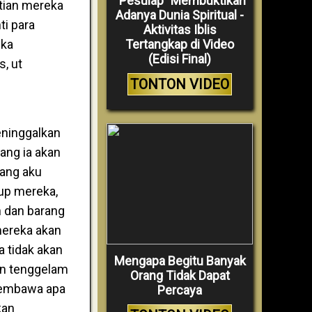
“Pesulap” Membuktikan
tian mereka
Adanya Dunia Spiritual -
ti para
Aktivitas Iblis
Tertangkap di Video
eka
(Edisi Final)
, ut
TONTON VIDEO
eninggalkan
jang ia akan
jang aku
dup mereka,
n dan barang
mereka akan
a tidak akan
Mengapa Begitu Banyak
an tenggelam
Orang Tidak Dapat
 membawa apa
Percaya
kan