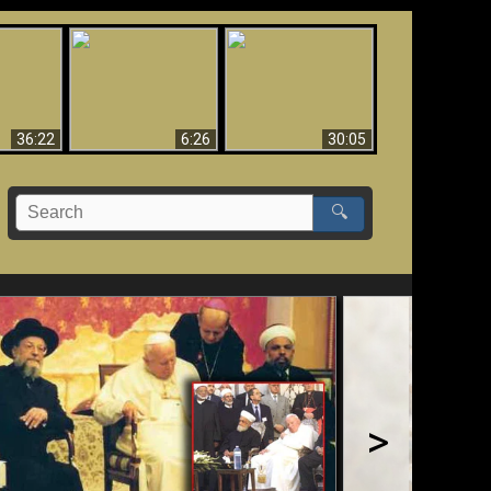
eradaan
yang
Mengapa Neraka
Babel Sudah Jatuh,
 - Bukti
Harus Abadi
Sudah Jatuh!!
yang
 Evolusi
36:22
6:26
30:05
🔍
>