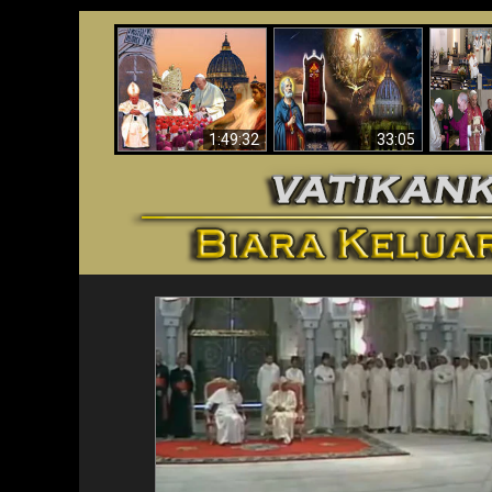
Apakah Alkitab
Wahyu di Vatikan
Memprediksikan 70
Vatika
Sekarang
Tahun Tanpa
Aga
Seorang Paus?
1:49:32
33:05
<