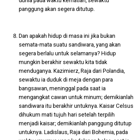
dunia pada waktu kematian, sewaktu
panggung akan segera ditutup.
Dan apakah hidup di masa ini jika bukan
semata-mata suatu sandiwara, yang akan
segera berlalu untuk selamanya? Hidup
mungkin berakhir sewaktu kita tidak
menduganya. Kazimierz, Raja dari Polandia,
sewaktu ia duduk di meja dengan para
bangsawan, meninggal pada saat ia
mengangkat cawan untuk minum; demikianlah
sandiwara itu berakhir untuknya. Kaisar Celsus
dihukum mati tujuh hari setelah terpilih
menjadi kaisar; demikianlah panggung ditutup
untuknya. Ladislaus, Raja dari Bohemia, pada