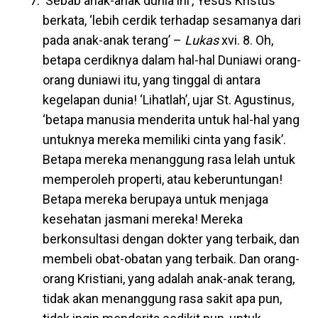
‘Sebab anak-anak dunia ini’, Yesus Kristus
berkata, ‘lebih cerdik terhadap sesamanya dari
pada anak-anak terang’ –
Lukas
xvi. 8. Oh,
betapa cerdiknya dalam hal-hal Duniawi orang-
orang duniawi itu, yang tinggal di antara
kegelapan dunia! ‘Lihatlah’, ujar St. Agustinus,
‘betapa manusia menderita untuk hal-hal yang
untuknya mereka memiliki cinta yang fasik’.
Betapa mereka menanggung rasa lelah untuk
memperoleh properti, atau keberuntungan!
Betapa mereka berupaya untuk menjaga
kesehatan jasmani mereka! Mereka
berkonsultasi dengan dokter yang terbaik, dan
membeli obat-obatan yang terbaik. Dan orang-
orang Kristiani, yang adalah anak-anak terang,
tidak akan menanggung rasa sakit apa pun,