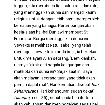
Inggris, kita membaca tiga puluh raja dan ratu,
yang meninggalkan dunia dan menjadi kaum
religius, untuk dengan lebih pasti memperoleh
kematian yang bahagia. Pertimbangan akan
kesia-siaan hal-hal Duniawi membuat St.
Francisco Borgia meninggalkan dunia ini.
Sewaktu ia melihat Ratu Isabel, yang telah
meninggal sewaktu ia muda belia, ia bertekad
untuk melayani Allah seorang. ‘Demikiankah’,
ujarnya, ‘akhir dari segala keagungan dan
mahkota dari dunia ini? Sejak saat ini, saya
akan melayani seorang tuan yang tidak akan
pernah dapat mati’. Hari kematian disebut
hari
kehancuran
(‘Hari kehancuran sudah dekat’ –
Ulangan
, xxxii. 35) , sebab pada hari itu, kita
akan kehilangan dan meninggalkan segala hal