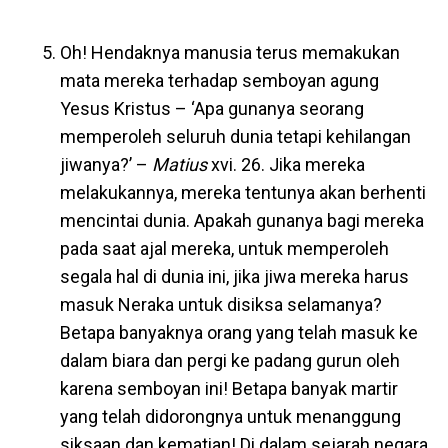
Oh! Hendaknya manusia terus memakukan
mata mereka terhadap semboyan agung
Yesus Kristus – ‘Apa gunanya seorang
memperoleh seluruh dunia tetapi kehilangan
jiwanya?’ –
Matius
xvi. 26. Jika mereka
melakukannya, mereka tentunya akan berhenti
mencintai dunia. Apakah gunanya bagi mereka
pada saat ajal mereka, untuk memperoleh
segala hal di dunia ini, jika jiwa mereka harus
masuk Neraka untuk disiksa selamanya?
Betapa banyaknya orang yang telah masuk ke
dalam biara dan pergi ke padang gurun oleh
karena semboyan ini! Betapa banyak martir
yang telah didorongnya untuk menanggung
siksaan dan kematian! Di dalam sejarah negara