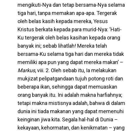
mengikuti-Nya dan tetap bersama-Nya selama
tiga hari, tanpa memakan apa-apa. Tergerak
oleh belas kasih kepada mereka, Yesus
Kristus berkata kepada para murid-Nya: ‘Hati-
Ku tergerak oleh belas kasihan kepada orang
banyak ini; sebab lihatlah! Mereka telah
bersama-Ku selama tiga hari dan mereka tidak
memiliki apa pun yang dapat mereka makan’ –
Markus
, viii. 2. Oleh sebab itu, Ia melakukan
mukjizat pelipatgandaan tujuh potong roti dan
beberapa ikan, sehingga dapat memuaskan
orang banyak itu. Ini adalah makna harfiahnya;
tetapi makna mistisnya adalah, bahwa di dalam
dunia ini tiada makanan yang dapat memenuhi
keinginan jiwa kita. Segala hal-hal di Dunia –
kekayaan, kehormatan, dan kenikmatan – yang