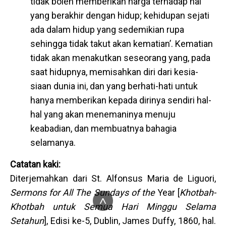
tidak boleh memberikan harga terhadap hal
yang berakhir dengan hidup; kehidupan sejati
ada dalam hidup yang sedemikian rupa
sehingga tidak takut akan kematian’. Kematian
tidak akan menakutkan seseorang yang, pada
saat hidupnya, memisahkan diri dari kesia-
siaan dunia ini, dan yang berhati-hati untuk
hanya memberikan kepada dirinya sendiri hal-
hal yang akan menemaninya menuju
keabadian, dan membuatnya bahagia
selamanya.
Catatan kaki:
Diterjemahkan dari St. Alfonsus Maria de Liguori,
Sermons for All The Sundays of the
Year [
Khotbah-
^
Khotbah untuk Semua Hari Minggu Selama
Setahun
], Edisi ke-5, Dublin, James Duffy, 1860, hal.