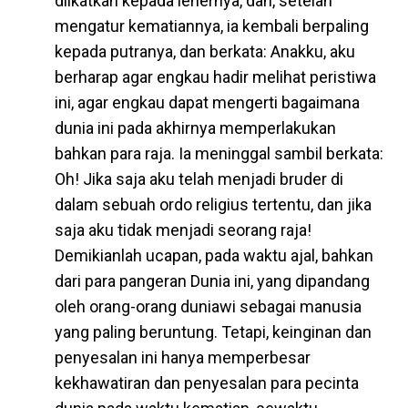
diikatkan kepada lehernya, dan, setelah
mengatur kematiannya, ia kembali berpaling
kepada putranya, dan berkata: Anakku, aku
berharap agar engkau hadir melihat peristiwa
ini, agar engkau dapat mengerti bagaimana
dunia ini pada akhirnya memperlakukan
bahkan para raja. Ia meninggal sambil berkata:
Oh! Jika saja aku telah menjadi bruder di
dalam sebuah ordo religius tertentu, dan jika
saja aku tidak menjadi seorang raja!
Demikianlah ucapan, pada waktu ajal, bahkan
dari para pangeran Dunia ini, yang dipandang
oleh orang-orang duniawi sebagai manusia
yang paling beruntung. Tetapi, keinginan dan
penyesalan ini hanya memperbesar
kekhawatiran dan penyesalan para pecinta