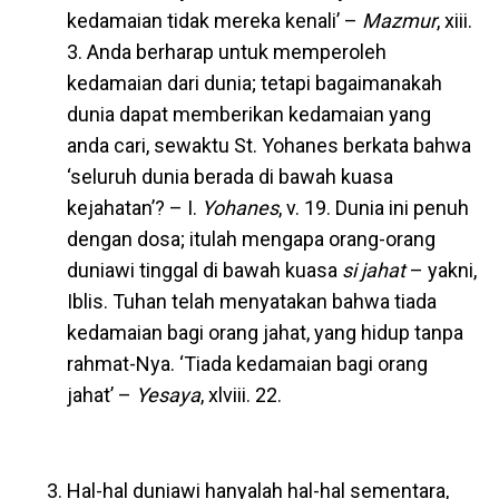
kedamaian tidak mereka kenali’ –
Mazmur
, xiii.
3. Anda berharap untuk memperoleh
kedamaian dari dunia; tetapi bagaimanakah
dunia dapat memberikan kedamaian yang
anda cari, sewaktu St. Yohanes berkata bahwa
‘seluruh dunia berada di bawah kuasa
kejahatan’? – I.
Yohanes
, v. 19. Dunia ini penuh
dengan dosa; itulah mengapa orang-orang
duniawi tinggal di bawah kuasa
si jahat
– yakni,
Iblis. Tuhan telah menyatakan bahwa tiada
kedamaian bagi orang jahat, yang hidup tanpa
rahmat-Nya. ‘Tiada kedamaian bagi orang
jahat’ –
Yesaya
, xlviii. 22.
Hal-hal duniawi hanyalah hal-hal sementara,