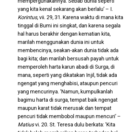
mempergunakannya. Sebab dunia seperti
yang kita kenal sekarang akan berlalu’ – I.
Korintus
, vii. 29, 31. Karena waktu di mana kita
tinggal di Bumi ini singkat, dan karena segala
hal harus berakhir dengan kematian kita,
marilah menggunakan dunia ini untuk
membencinya, seakan-akan dunia tidak ada
bagi kita; dan marilah bersusah payah untuk
memperoleh harta karun abadi di Surga, di
mana, seperti yang dikatakan Injil, tidak ada
ngengat yang menghabisi, ataupun pencuri
yang mencurinya. ‘Namun, kumpulkanlah
bagimu harta di surga, tempat baik ngengat
maupun karat tidak merusak dan tempat
pencuri tidak membobol maupun mencuri’ –
Matius
vi. 20. St. Teresa dulu berkata: ‘Kita