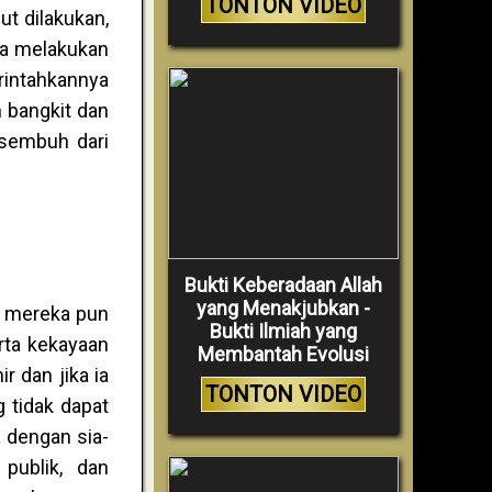
TONTON VIDEO
ut dilakukan,
la melakukan
rintahkannya
 bangkit dan
 sembuh dari
Bukti Keberadaan Allah
yang Menakjubkan -
i mereka pun
Bukti Ilmiah yang
rta kekayaan
Membantah Evolusi
 dan jika ia
TONTON VIDEO
 tidak dapat
 dengan sia-
publik, dan