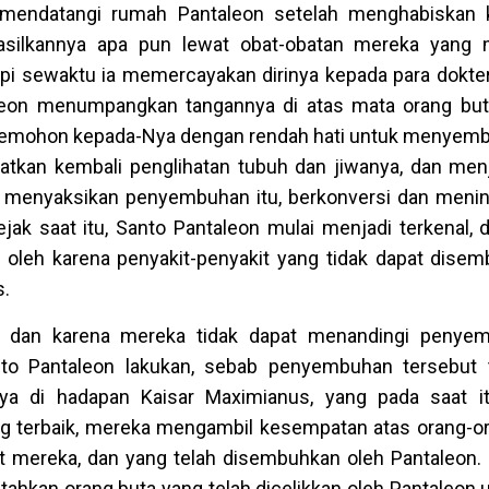
 mendatangi rumah Pantaleon setelah menghabiskan 
asilkannya apa pun lewat obat-obatan mereka yang m
api sewaktu ia memercayakan dirinya kepada para dokter, 
leon menumpangkan tangannya di atas mata orang buta
emohon kepada-Nya dengan rendah hati untuk menyemb
patkan kembali penglihatan tubuh dan jiwanya, dan men
ang menyaksikan penyembuhan itu, berkonversi dan meni
Sejak saat itu, Santo Pantaleon mulai menjadi terkenal,
 oleh karena penyakit-penyakit yang tidak dapat dise
s.
nya dan karena mereka tidak dapat menandingi penye
 Pantaleon lakukan, sebab penyembuhan tersebut te
a di hadapan Kaisar Maximianus, yang pada saat it
g terbaik, mereka mengambil kesempatan atas orang-ora
at mereka, dan yang telah disembuhkan oleh Pantaleon.
tahkan orang buta yang telah dicelikkan oleh Pantaleon 