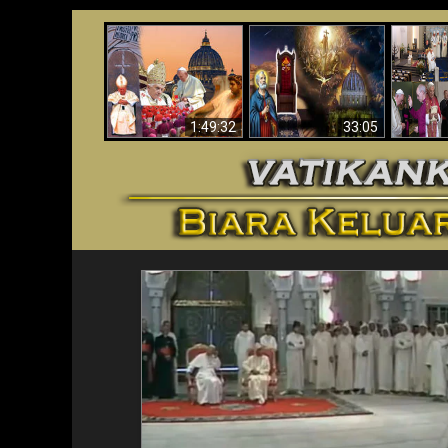
Apakah Alkitab
Wahyu di Vatikan
Memprediksikan 70
Vatika
Sekarang
Tahun Tanpa
Aga
Seorang Paus?
1:49:32
33:05
<