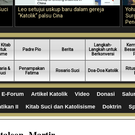
Suci
Leo setujui uskup baru dalam gereja
Yoh
“Katolik” palsu Cina
Sur
Pen
 Kitab
Langkah-
Kem
ntuk
Padre Pio
Berita
Langkah untuk
Besar
isme
Berkonversi
ria &
Penampakan
Ritu
Rosario Suci
Doa-Doa Katolik
Suci
Fatima
E-Forum
Artikel Katolik
Video
Donasi
Salu
tikan II
Kitab Suci dan Katolisisme
Doktrin
Sp
taleon, Martir