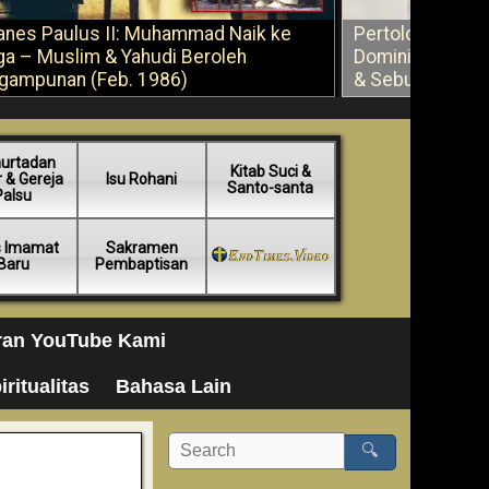
anes Paulus II: Muhammad Naik ke
Pertolongan Ber
ga – Muslim & Yahudi Beroleh
Dominikus Savi
gampunan (Feb. 1986)
& Sebuah Saran
urtadan
Kitab Suci &
 & Gereja
Isu Rohani
Santo-santa
Palsu
s Imamat
Sakramen
Baru
Pembaptisan
ran YouTube Kami
iritualitas
Bahasa Lain
🔍