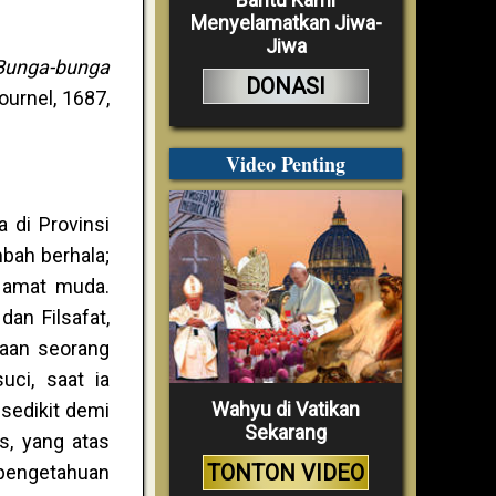
Menyelamatkan Jiwa-
Jiwa
Bunga-bunga
DONASI
ournel, 1687,
Video Penting
a di Provinsi
bah berhala;
h amat muda.
an Filsafat,
maan seorang
ci, saat ia
Wahyu di Vatikan
sedikit demi
Sekarang
s, yang atas
TONTON VIDEO
pengetahuan