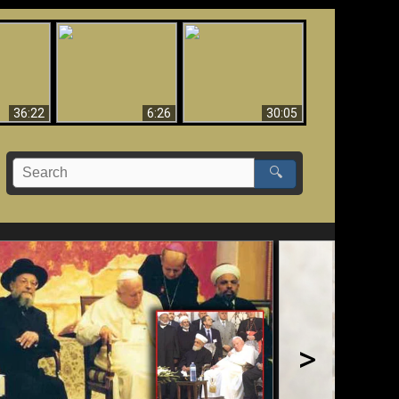
eradaan
yang
Mengapa Neraka
Babel Sudah Jatuh,
 - Bukti
Harus Abadi
Sudah Jatuh!!
yang
 Evolusi
36:22
6:26
30:05
🔍
>