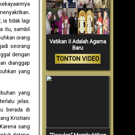
kekayaannya
enyakitkan.
ia tidak lagi
 itu, sambil
uhkan orang
Vatikan II Adalah Agama
jadi seorang
Baru
nggal dengan
TONTON VIDEO
 dan dianggap
mbuhkan yang
mbuhan yang
rlalu jelas.
u berada di
ng Kristiani
 Karena sang
untuk datang,