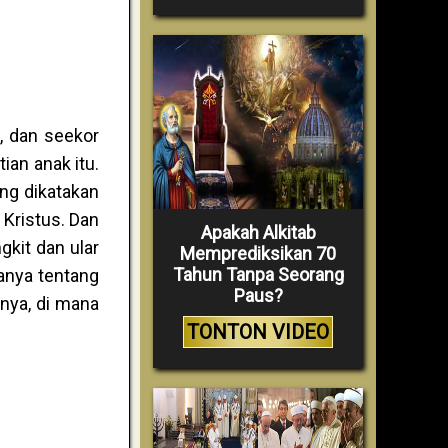
, dan seekor
an anak itu.
ang dikatakan
 Kristus. Dan
Apakah Alkitab
gkit dan ular
Memprediksikan 70
Tahun Tanpa Seorang
danya tentang
Paus?
nya, di mana
TONTON VIDEO