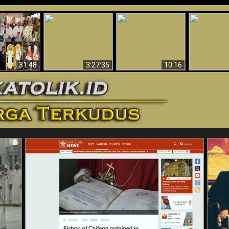
“Pesulap”
Bukti Keb
Membuktikan
Mengapa Begitu
Allah 
n II Adalah
Adanya Dunia
Banyak Orang Tidak
Menakjubkan
ma Baru
Spiritual - Aktivitas
Dapat Percaya
Ilmiah 
Iblis Tertangkap di
Membantah
Video (Edisi Final)
31:48
3:27:35
10:16