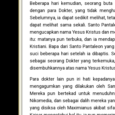
Beberapa hari kemudian, seorang buta
dengan para Dokter, yang tidak mengh
Sebelumnya, ia dapat sedikit melihat, tet
dapat melihat sama sekali. Santo Panta
mengucapkan nama Yesus Kristus dan m
itu: matanya pun terbuka, dan ia menda
Kristiani. Bapa dari Santo Pantaleon y
suci beberapa hari setelah ia dibaptis. 
sebagai seorang Dokter yang terkemuka,
disembuhkannya atas nama Yesus Kristu
Para dokter lain pun iri hati kepada
mengagumkan yang dilakukan oleh Santo
Mereka pun bertekad untuk menuduhny
Nikomedia, dan sebagai dalih mereka yan
yang disiksa oleh Maximianus akibat sif
Kaisar mengetahui hal itu, ia pun memerin