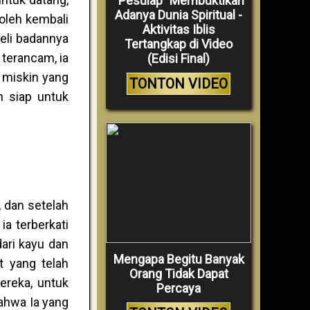
“Pesulap” Membuktikan
Adanya Dunia Spiritual -
oleh kembali
Aktivitas Iblis
eli badannya
Tertangkap di Video
terancam, ia
(Edisi Final)
 miskin yang
TONTON VIDEO
h siap untuk
 dan setelah
a terberkati
dari kayu dan
Mengapa Begitu Banyak
 yang telah
Orang Tidak Dapat
ereka, untuk
Percaya
ahwa Ia yang