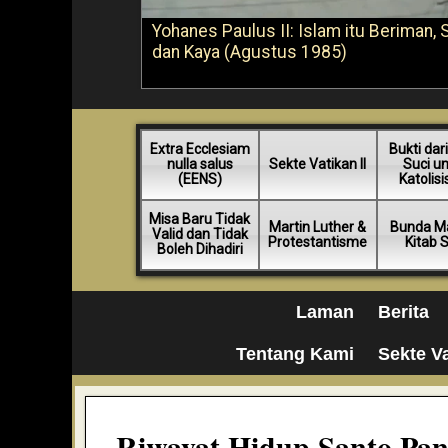
Yohanes Paulus II: Islam itu Beriman, 
dan Kaya (Agustus 1985)
Extra Ecclesiam
Bukti dari
nulla salus
Sekte Vatikan II
Suci u
(EENS)
Katolis
Misa Baru Tidak
Martin Luther &
Bunda Ma
Valid dan Tidak
Protestantisme
Kitab 
Boleh Dihadiri
Laman
Berita
Tentang Kami
Sekte Va
Riwayat Hidup Santo Pan