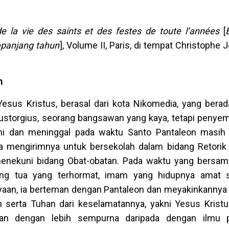
de la vie des saints et des festes de toute l’années
[
epanjang tahun
], Volume II, Paris, di tempat Christophe J
n
Yesus Kristus, berasal dari kota Nikomedia, yang berad
Eustorgius, seorang bangsawan yang kaya, tetapi penyem
ani dan meninggal pada waktu Santo Pantaleon masi
a mengirimnya untuk bersekolah dalam bidang Retorik d
 menekuni bidang Obat-obatan. Pada waktu yang bersa
ang tua yang terhormat, imam yang hidupnya amat su
yaan, ia berteman dengan Pantaleon dan meyakinkannya 
n serta Tuhan dari keselamatannya, yakni Yesus Kristu
kan dengan lebih sempurna daripada dengan ilmu 