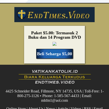
Paket $5.00: Termasuk 2
Buku dan 14 Program DVD
Beli Seharga $5,00
4425 Schneider Road, Fillmore, NY 14735, USA | Toll-Free: 1-
800-275-1126 • Phone: 1-585-567-4433 | Email:
mhfm1@aol.com
Online Store
|
About Us
|
News
|
Article
|
Videos
|
RSS
|
Email