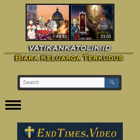
Apakah Alkitab
Wahyu di Vatikan
Memprediksikan 70
Sekarang
Tahun Tanpa
Seorang Paus?
1:49:32
33:05
🔍