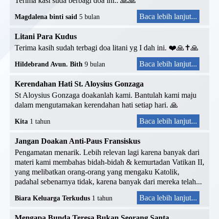
Terima kasi suda berbagi doa ini.. 🙏🙏
Baca lebih lanjut...
Magdalena binti said
5 bulan
Litani Para Kudus
Terima kasih sudah terbagi doa litani yg I dah ini. ❤️🙏✝️🙏
Baca lebih lanjut...
Hildebrand Avun. Bith
9 bulan
Kerendahan Hati St. Aloysius Gonzaga
St Aloysius Gonzaga doakanlah kami. Bantulah kami maju
dalam mengutamakan kerendahan hati setiap hari. 🙏
Baca lebih lanjut...
Kita
1 tahun
Jangan Doakan Anti-Paus Fransiskus
Pengamatan menarik. Lebih relevan lagi karena banyak dari
materi kami membahas bidah-bidah & kemurtadan Vatikan II,
yang melibatkan orang-orang yang mengaku Katolik,
padahal sebenarnya tidak, karena banyak dari mereka telah...
Baca lebih lanjut...
Biara Keluarga Terkudus
1 tahun
Mengapa Bunda Teresa Bukan Seorang Santa