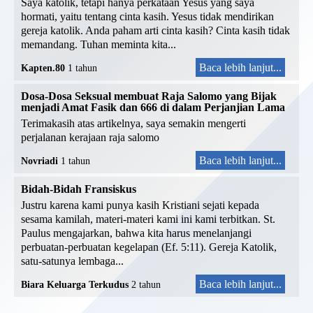
Saya katolik, tetapi hanya perkataan Yesus yang saya
hormati, yaitu tentang cinta kasih. Yesus tidak mendirikan
gereja katolik. Anda paham arti cinta kasih? Cinta kasih tidak
memandang. Tuhan meminta kita...
Baca lebih lanjut...
Kapten.80
1 tahun
Dosa-Dosa Seksual membuat Raja Salomo yang Bijak
menjadi Amat Fasik dan 666 di dalam Perjanjian Lama
Terimakasih atas artikelnya, saya semakin mengerti
perjalanan kerajaan raja salomo
Baca lebih lanjut...
Novriadi
1 tahun
Bidah-Bidah Fransiskus
Justru karena kami punya kasih Kristiani sejati kepada
sesama kamilah, materi-materi kami ini kami terbitkan. St.
Paulus mengajarkan, bahwa kita harus menelanjangi
perbuatan-perbuatan kegelapan (Ef. 5:11). Gereja Katolik,
satu-satunya lembaga...
Baca lebih lanjut...
Biara Keluarga Terkudus
2 tahun