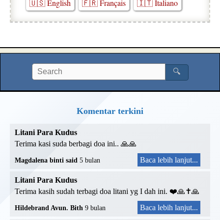
🇺🇸 English
🇫🇷 Français
🇮🇹 Italiano
🔍
Komentar terkini
Litani Para Kudus
Terima kasi suda berbagi doa ini.. 🙏🙏
Baca lebih lanjut...
Magdalena binti said
5 bulan
Litani Para Kudus
Terima kasih sudah terbagi doa litani yg I dah ini. ❤️🙏✝️🙏
Baca lebih lanjut...
Hildebrand Avun. Bith
9 bulan