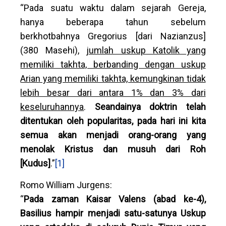
“Pada suatu waktu dalam sejarah Gereja,
hanya beberapa tahun sebelum
berkhotbahnya Gregorius [dari Nazianzus]
(380 Masehi),
jumlah uskup Katolik yang
memiliki takhta, berbanding dengan uskup
Arian yang memiliki takhta, kemungkinan tidak
lebih besar dari antara 1% dan 3% dari
keseluruhannya
.
Seandainya doktrin telah
ditentukan oleh popularitas, pada hari ini kita
semua akan menjadi orang-orang yang
menolak Kristus dan musuh dari Roh
[Kudus]
.”
[1]
Romo William Jurgens:
“
Pada zaman Kaisar Valens (abad ke-4),
Basilius hampir menjadi satu-satunya Uskup