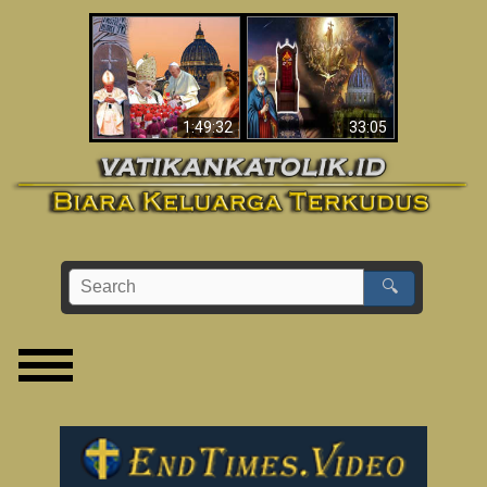
Apakah Alkitab
Wahyu di Vatikan
Memprediksikan 70
Sekarang
Tahun Tanpa
Seorang Paus?
1:49:32
33:05
🔍