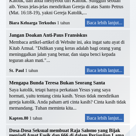
Katolik, dan anda menyebut diri Katolik. Sungguh sebuah
aib. Yesus jelas-jelas mendirikan Gereja di atas Santo Petrus
(Mat. 16:18-19), yakni Gereja Katolik,...
Baca lebih lanjut...
Biara Keluarga Terkudus
1 tahun
Jangan Doakan Anti-Paus Fransiskus
Membaca artikel-artikel di Website ini, aku ingat satu ayat di
Kitab Amsal. "Didikan yang keras adalah bagi orang yang
meninggalkan jalan yang benar, dan siapa benci kepada
teguran akan mati."...
Baca lebih lanjut...
St. Paul
1 tahun
Mengapa Bunda Teresa Bukan Seorang Santa
Saya katolik, tetapi hanya perkataan Yesus yang saya
hormati, yaitu tentang cinta kasih. Yesus tidak mendirikan
gereja katolik. Anda paham arti cinta kasih? Cinta kasih tidak
memandang. Tuhan meminta kita...
Baca lebih lanjut...
Kapten.80
1 tahun
Dosa-Dosa Seksual membuat Raja Salomo yang Bijak
menjadi Amat Fasik dan 666 di dalam Perjanjian Lama