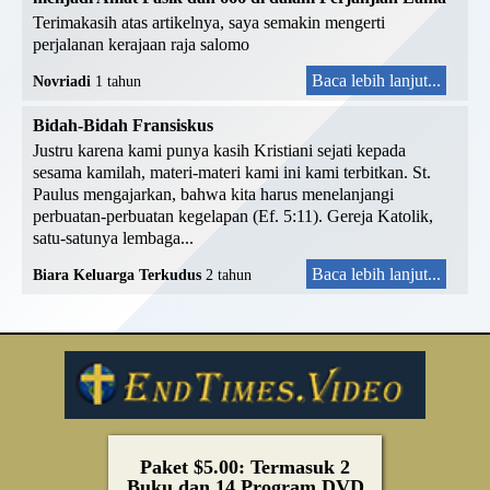
Terimakasih atas artikelnya, saya semakin mengerti
perjalanan kerajaan raja salomo
Baca lebih lanjut...
Novriadi
1 tahun
Bidah-Bidah Fransiskus
Justru karena kami punya kasih Kristiani sejati kepada
sesama kamilah, materi-materi kami ini kami terbitkan. St.
Paulus mengajarkan, bahwa kita harus menelanjangi
perbuatan-perbuatan kegelapan (Ef. 5:11). Gereja Katolik,
satu-satunya lembaga...
Baca lebih lanjut...
Biara Keluarga Terkudus
2 tahun
Paket $5.00: Termasuk 2
Buku dan 14 Program DVD