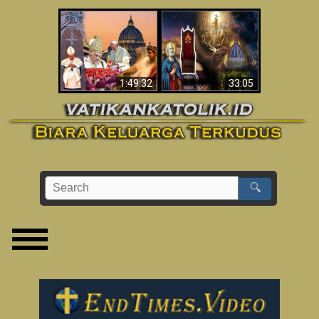
Apakah Alkitab
Wahyu di Vatikan
Memprediksikan 70
Sekarang
Tahun Tanpa
Seorang Paus?
1:49:32
33:05
🔍