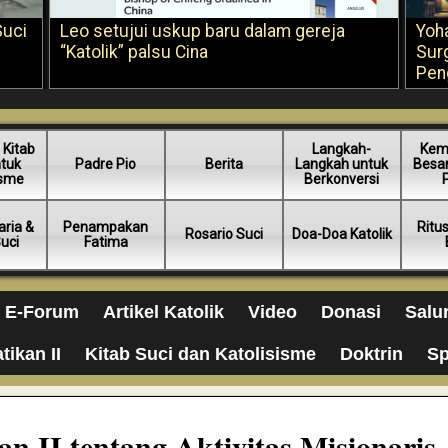
Suci
Leo setujui uskup baru dalam gereja
Yoh
“Katolik” palsu Cina
Sur
Pen
 Kitab
Langkah-
Kem
ntuk
Padre Pio
Berita
Langkah untuk
Besar
isme
Berkonversi
ria &
Penampakan
Ritu
Rosario Suci
Doa-Doa Katolik
Suci
Fatima
E-Forum
Artikel Katolik
Video
Donasi
Salu
tikan II
Kitab Suci dan Katolisisme
Doktrin
Sp
n II tentang Aktivitas Misionaris