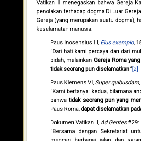
Vatikan II menegaskan bahwa Gereja Ka
penolakan terhadap dogma Di Luar Gereja 
Gereja (yang merupakan suatu dogma), hal
keselamatan manusia.
Paus Inosensius III,
Eius exemplo
, 
“Dari hati kami percaya dan dari mul
bidah, melainkan
Gereja Roma yang 
tidak seorang pun diselamatkan
.”
[2]
Paus Klemens VI,
Super quibusdam
“Kami bertanya: kedua, bilamana a
bahwa
tidak seorang pun yang men
Paus Roma,
dapat diselamatkan pad
Dokumen Vatikan II,
Ad Gentes
#29:
“Bersama dengan Sekretariat unt
mencari berbagai jalan dan sar