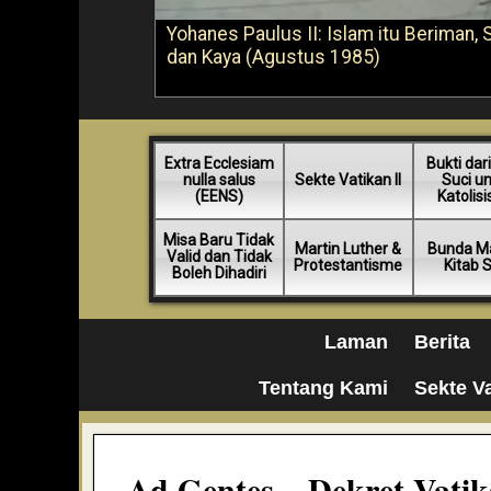
Yohanes Paulus II: Islam itu Beriman, 
dan Kaya (Agustus 1985)
Extra Ecclesiam
Bukti dari
nulla salus
Sekte Vatikan II
Suci u
(EENS)
Katolis
Misa Baru Tidak
Martin Luther &
Bunda Ma
Valid dan Tidak
Protestantisme
Kitab 
Boleh Dihadiri
Laman
Berita
Tentang Kami
Sekte Va
Ad Gentes – Dekret Vatika