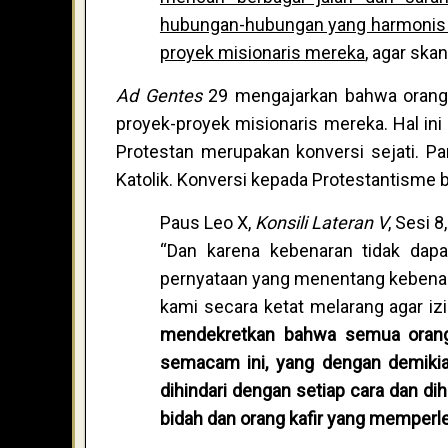
hubungan-hubungan yang harmonis d
proyek misionaris mereka
, agar ska
Ad Gentes
29 mengajarkan bahwa orang-
proyek-proyek misionaris mereka. Hal in
Protestan merupakan konversi sejati. Pan
Katolik. Konversi kepada Protestantisme b
Paus Leo X,
Konsili Lateran V
, Sesi 
“Dan karena kebenaran tidak dap
pernyataan yang menentang kebenar
kami secara ketat melarang agar iz
mendekretkan bahwa semua orang
semacam ini, yang dengan demikia
dihindari dengan setiap cara dan d
bidah dan orang kafir yang memperle