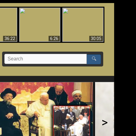
eradaan
yang
Mengapa Neraka
Babel Sudah Jatuh,
 - Bukti
Harus Abadi
Sudah Jatuh!!
yang
 Evolusi
36:22
6:26
30:05
🔍
>