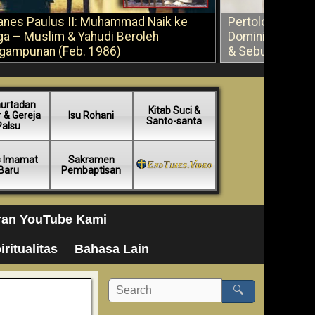
anes Paulus II: Muhammad Naik ke
Pertolongan Ber
ga – Muslim & Yahudi Beroleh
Dominikus Savi
gampunan (Feb. 1986)
& Sebuah Saran
urtadan
Kitab Suci &
 & Gereja
Isu Rohani
Santo-santa
Palsu
s Imamat
Sakramen
Baru
Pembaptisan
ran YouTube Kami
iritualitas
Bahasa Lain
🔍