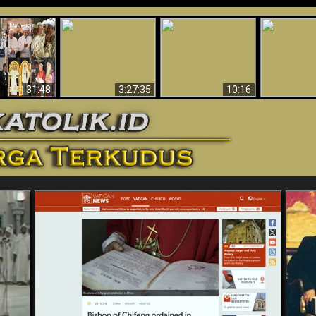
“Pesulap”
Bukti Keb
Membuktikan
Mengapa Begitu
Allah 
n II Adalah
Adanya Dunia
Banyak Orang Tidak
Menakjubkan
ma Baru
Spiritual - Aktivitas
Dapat Percaya
Ilmiah 
Iblis Tertangkap di
Membantah
Video (Edisi Final)
31:48
3:27:35
10:16