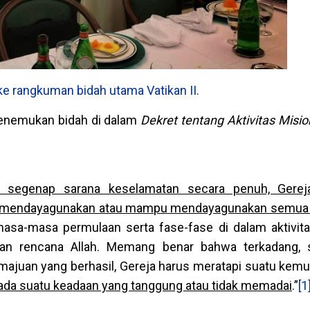
ke rangkuman bidah utama Vatikan II.
enemukan bidah di dalam
Dekret tentang Aktivitas Misio
 segenap sarana keselamatan secara penuh, Gereja
ta mendayagunakan atau mampu mendayagunakan semua
 masa-masa permulaan serta fase-fase di dalam aktivit
an rencana Allah. Memang benar bahwa terkadang, s
ajuan yang berhasil, Gereja harus meratapi suatu kem
pada suatu keadaan yang tanggung atau tidak memadai
.”
[1