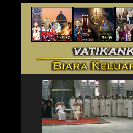
Apakah Alkitab
Wahyu di Vatikan
Memprediksikan 70
Vatika
Sekarang
Tahun Tanpa
Aga
Seorang Paus?
1:49:32
33:05
<