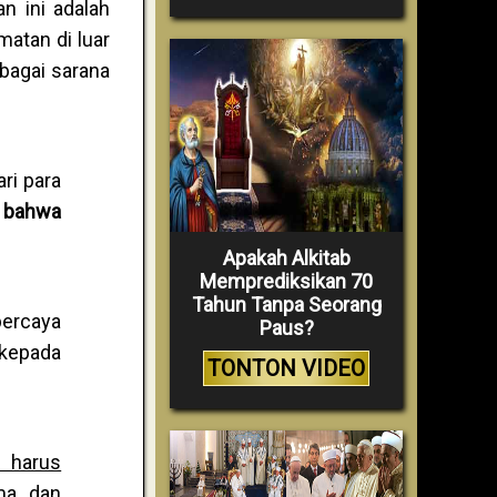
n ini adalah
matan di luar
bagai sarana
ri para
a bahwa
Apakah Alkitab
Memprediksikan 70
Tahun Tanpa Seorang
percaya
Paus?
 kepada
TONTON VIDEO
t harus
ma dan