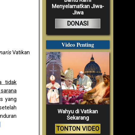
Menyelamatkan Jiwa-
Jiwa
DONASI
Video Penting
naris
Vatikan
 tidak
 sarana
as yang
etelah
Wahyu di Vatikan
unduran
Sekarang
]
TONTON VIDEO