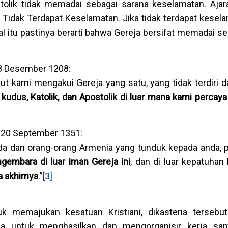
tolik
tidak memadai
sebagai sarana keselamatan. Ajara
Tidak Terdapat Keselamatan. Jika tidak terdapat kesela
 itu pastinya berarti bahwa Gereja bersifat memadai se
18 Desember 1208:
ut kami mengakui Gereja yang satu, yang tidak terdiri da
kudus, Katolik, dan Apostolik di luar mana kami percay
, 20 September 1351:
nda dan orang-orang Armenia yang tunduk kepada anda, 
gembara di luar iman Gereja ini
, dan di luar kepatuhan
a akhirnya
.”
[3]
uk memajukan kesatuan Kristiani,
dikasteria tersebu
ana untuk menghasilkan dan mengorganisir kerja sa