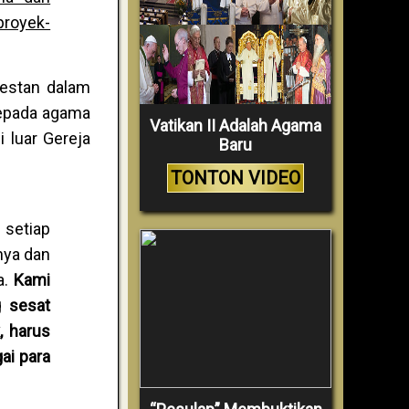
proyek-
testan dalam
kepada agama
Vatikan II Adalah Agama
 luar Gereja
Baru
TONTON VIDEO
 setiap
nya dan
a.
Kami
 sesat
, harus
ai para