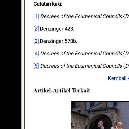
Catatan kaki:
[1]
Decrees of the Ecumenical Councils
{
D
[2]
Denzinger 423.
[3]
Denzinger 570b.
[4]
Decrees of the Ecumenical Councils
{
D
[5]
Decrees of the Ecumenical Councils
{
D
Kembali 
Artikel-Artikel Terkait