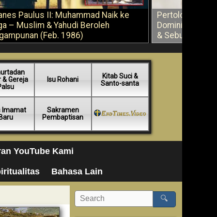
anes Paulus II: Muhammad Naik ke
Pertolongan Ber
ga – Muslim & Yahudi Beroleh
Dominikus Savi
gampunan (Feb. 1986)
& Sebuah Saran
urtadan
Kitab Suci &
 & Gereja
Isu Rohani
Santo-santa
Palsu
s Imamat
Sakramen
Baru
Pembaptisan
ran YouTube Kami
iritualitas
Bahasa Lain
🔍