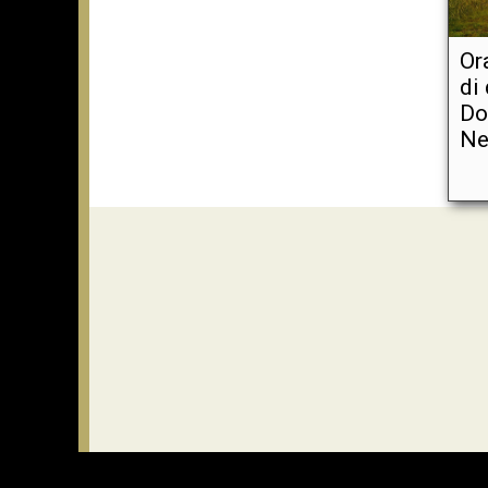
Or
di
Do
Ne