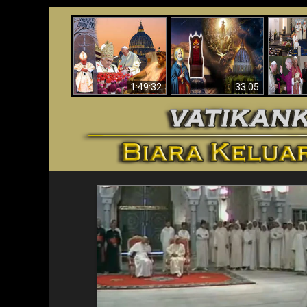
Apakah Alkitab
Wahyu di Vatikan
Memprediksikan 70
Vatika
Sekarang
Tahun Tanpa
Aga
Seorang Paus?
1:49:32
33:05
<