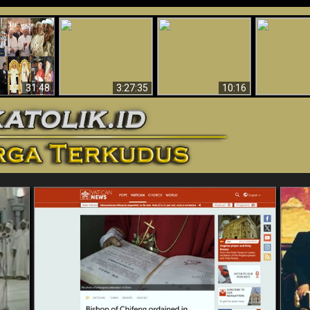
“Pesulap”
Bukti Keb
Membuktikan
Mengapa Begitu
Allah 
n II Adalah
Adanya Dunia
Banyak Orang Tidak
Menakjubkan
ma Baru
Spiritual - Aktivitas
Dapat Percaya
Ilmiah 
Iblis Tertangkap di
Membantah
Video (Edisi Final)
31:48
3:27:35
10:16