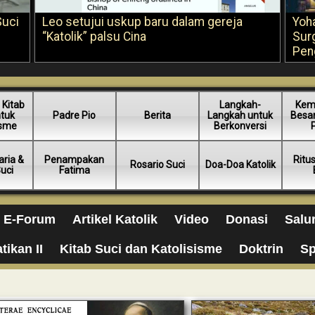
Suci
Leo setujui uskup baru dalam gereja
Yoh
“Katolik” palsu Cina
Sur
Pen
 Kitab
Langkah-
Kem
ntuk
Padre Pio
Berita
Langkah untuk
Besar
isme
Berkonversi
ria &
Penampakan
Ritu
Rosario Suci
Doa-Doa Katolik
Suci
Fatima
E-Forum
Artikel Katolik
Video
Donasi
Salu
tikan II
Kitab Suci dan Katolisisme
Doktrin
Sp