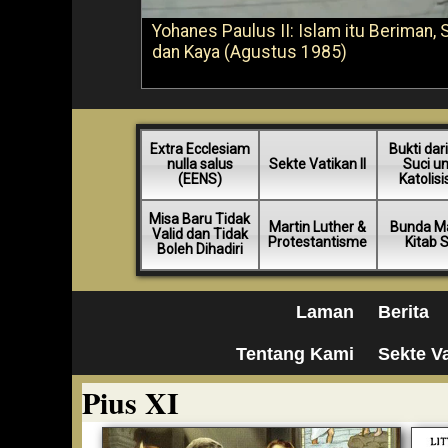
Yohanes Paulus II: Islam itu Beriman, 
dan Kaya (Agustus 1985)
Extra Ecclesiam
Bukti dari
nulla salus
Sekte Vatikan II
Suci u
(EENS)
Katolis
Misa Baru Tidak
Martin Luther &
Bunda Ma
Valid dan Tidak
Protestantisme
Kitab 
Boleh Dihadiri
Laman
Berita
Tentang Kami
Sekte Va
Pius XI