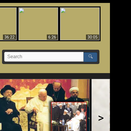
eradaan
yang
Mengapa Neraka
Babel Sudah Jatuh,
 - Bukti
Harus Abadi
Sudah Jatuh!!
yang
 Evolusi
36:22
6:26
30:05
🔍
>