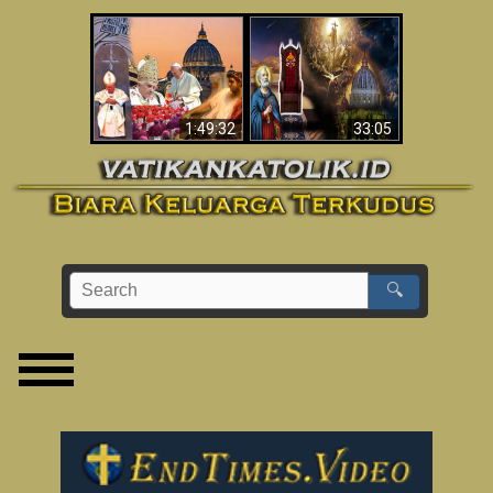
Apakah Alkitab
Wahyu di Vatikan
Memprediksikan 70
Sekarang
Tahun Tanpa
Seorang Paus?
1:49:32
33:05
🔍