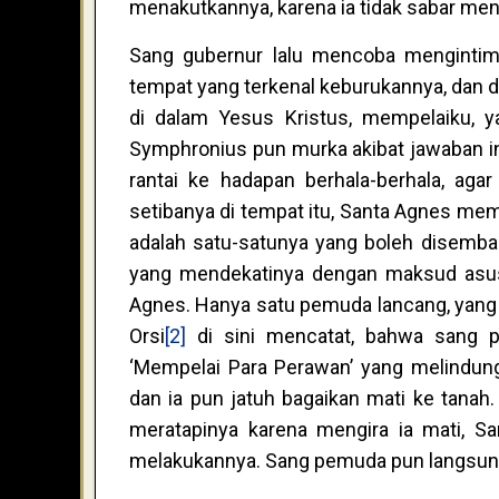
menakutkannya, karena ia tidak sabar me
Sang gubernur lalu mencoba menginti
tempat yang terkenal keburukannya, dan d
di dalam Yesus Kristus, mempelaiku, y
Symphronius pun murka akibat jawaban in
rantai ke hadapan berhala-berhala, aga
setibanya di tempat itu, Santa Agnes mem
adalah satu-satunya yang boleh disembah
yang mendekatinya dengan maksud asusi
Agnes. Hanya satu pemuda lancang, yang d
Orsi
[2]
di sini mencatat, bahwa sang p
‘Mempelai Para Perawan’ yang melindun
dan ia pun jatuh bagaikan mati ke tan
meratapinya karena mengira ia mati, S
melakukannya. Sang pemuda pun langsung 