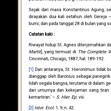
Sejak dari masa Konstantinus Agung, s
dirayakan dua kali setahun oleh Gereja 
bumi; dan pada tanggal 28 di bulan yang 
Catatan kaki :
Riwayat hidup St. Agnes diterjemahkan da
Martir
], yang termuat di
The Complete Wo
Cincinnati, Chicago, 1887, hal. 189-192.
[1]
Dari antaranya, St. Hieronimus tidak 
dianggap oleh Baronius sebagai panegirik 
lidah segala bangsa, terutama di dalam ge
dari umurnya dan kekejaman sang tiran
kemartiran.’ –
S. Hier. Ep.
viii.
[2]
Istor
.
Eccl.
1. 9, n. 42.