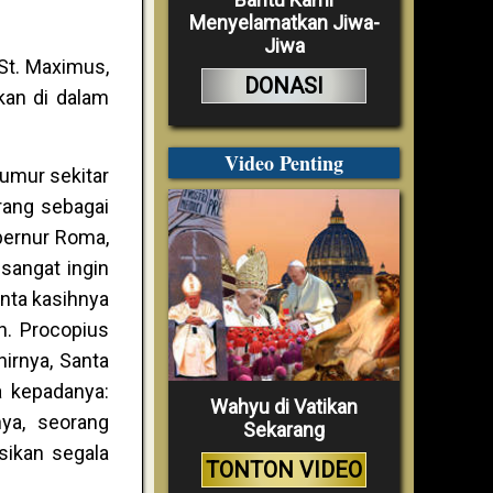
Menyelamatkan Jiwa-
Jiwa
St. Maximus,
DONASI
kan di dalam
Video Penting
rumur sekitar
rang sebagai
bernur Roma,
sangat ingin
nta kasihnya
n. Procopius
hirnya, Santa
a kepadanya:
Wahyu di Vatikan
ya, seorang
Sekarang
sikan segala
TONTON VIDEO