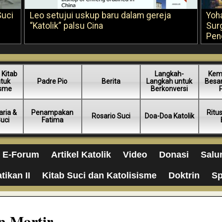
Suci
Leo setujui uskup baru dalam gereja
Yoh
“Katolik” palsu Cina
Sur
Pen
 Kitab
Langkah-
Kem
ntuk
Padre Pio
Berita
Langkah untuk
Besar
isme
Berkonversi
ria &
Penampakan
Ritu
Rosario Suci
Doa-Doa Katolik
Suci
Fatima
E-Forum
Artikel Katolik
Video
Donasi
Salu
tikan II
Kitab Suci dan Katolisisme
Doktrin
Sp
n Martir