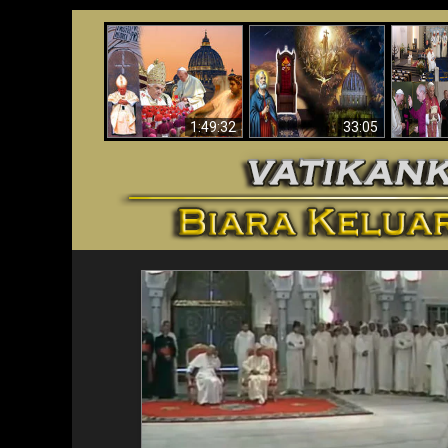
Apakah Alkitab
Wahyu di Vatikan
Memprediksikan 70
Vatika
Sekarang
Tahun Tanpa
Aga
Seorang Paus?
1:49:32
33:05
<