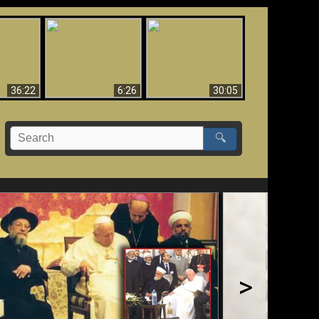
eradaan
yang
Mengapa Neraka
Babel Sudah Jatuh,
 - Bukti
Harus Abadi
Sudah Jatuh!!
yang
 Evolusi
36:22
6:26
30:05
🔍
>