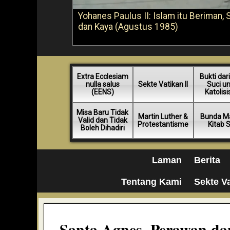
Yohanes Paulus II: Islam itu Beriman, 
dan Kaya (Agustus 1985)
Extra Ecclesiam
Bukti dari
nulla salus
Sekte Vatikan II
Suci u
(EENS)
Katolis
Misa Baru Tidak
Martin Luther &
Bunda Ma
Valid dan Tidak
Protestantisme
Kitab 
Boleh Dihadiri
Laman
Berita
Tentang Kami
Sekte Va
Santa Agnes, Perawan da