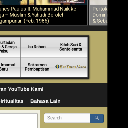
anes Paulus II: Muhammad Naik ke
Pertolongan Ber
ga – Muslim & Yahudi Beroleh
Dominikus Savi
gampunan (Feb. 1986)
& Sebuah Saran
urtadan
Kitab Suci &
 & Gereja
Isu Rohani
Santo-santa
Palsu
s Imamat
Sakramen
Baru
Pembaptisan
ran YouTube Kami
iritualitas
Bahasa Lain
🔍