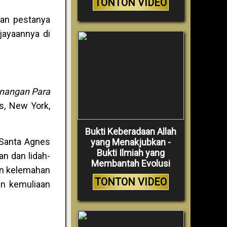
TONTON VIDEO
dan pestanya
jayaannya di
nangan Para
rs, New York,
Bukti Keberadaan Allah
 Santa Agnes
yang Menakjubkan -
Bukti Ilmiah yang
an dan lidah-
Membantah Evolusi
kan kelemahan
TONTON VIDEO
an kemuliaan