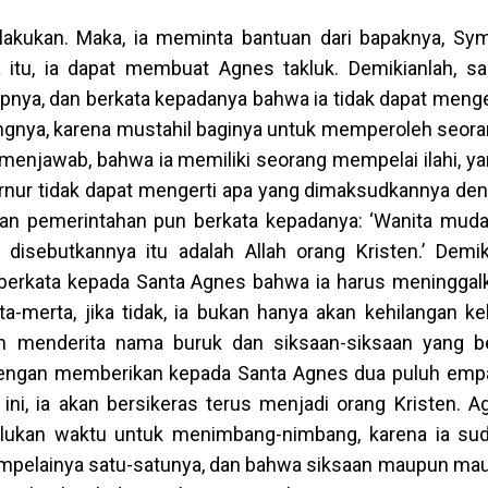
 lakukan. Maka, ia meminta bantuan dari bapaknya, Sym
tu, ia dapat membuat Agnes takluk. Demikianlah, s
ya, dan berkata kepadanya bahwa ia tidak dapat meng
gnya, karena mustahil baginya untuk memperoleh seor
enjawab, bahwa ia memiliki seorang mempelai ilahi, yan
ernur tidak dapat mengerti apa yang dimaksudkannya de
awan pemerintahan pun berkata kepadanya: ‘Wanita muda
 disebutkannya itu adalah Allah orang Kristen.’ Demik
erkata kepada Santa Agnes bahwa ia harus meninggalk
merta, jika tidak, ia bukan hanya akan kehilangan k
an menderita nama buruk dan siksaan-siksaan yang b
engan memberikan kepada Santa Agnes dua puluh emp
ni, ia akan bersikeras terus menjadi orang Kristen. 
lukan waktu untuk menimbang-nimbang, karena ia sud
mpelainya satu-satunya, dan bahwa siksaan maupun maut