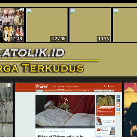
“Pesulap”
Bukti Keb
Membuktikan
Mengapa Begitu
Allah 
n II Adalah
Adanya Dunia
Banyak Orang Tidak
Menakjubkan
ma Baru
Spiritual - Aktivitas
Dapat Percaya
Ilmiah 
Iblis Tertangkap di
Membantah
Video (Edisi Final)
31:48
3:27:35
10:16