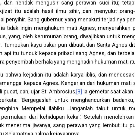
u, dan hendak mengusir sang perawan suci itu; teta
zat itu adalah hasil ilmu sihir, dan menyulut orang
penyihir. Sang gubernur, yang menakuti terjadinya perti
na ia tidak ingin menghukum mati Agnes, menyerahkan
sius, yang, oleh kerumunan orang, diwajibkan untuk me
 Tumpukan kayu bakar pun dibuat, dan Santa Agnes di
idah api itu tunduk kepada pribadi sang Agnes, dan terbel
ara penyembah berhala yang menghadiri hukuman mati itu
u bahwa kejadian itu adalah karya iblis, dan mendesak
emenggal kepada Agnes. Kengerian dari hukuman mati
pucat, dan, ujar St. Ambrosius,
[3]
ia gemetar saat aka
berkata: ‘Bergegaslah untuk menghancurkan badanku,
nghina Mempelai ilahiku. Janganlah takut untuk m
 permulaan dari kehidupan kekal.’ Setelah menolehka
k menerima jiwanya, sang perawan yang lembut itu 
uru Selamatnya palma kejayaannya.