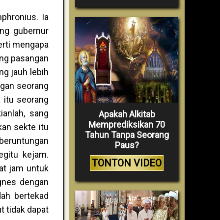
phronius. Ia
ang gubernur
erti mengapa
ang pasangan
g jauh lebih
ngan seorang
 itu seorang
ianlah, sang
Apakah Alkitab
Memprediksikan 70
an sekte itu
Tahun Tanpa Seorang
eberuntungan
Paus?
egitu kejam.
TONTON VIDEO
at jam untuk
Agnes dengan
ah bertekad
 tidak dapat