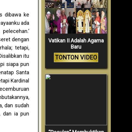
s dibawa ke
cayaanku ada
 pelecehan.’
seret dengan
Vatikan II Adalah Agama
Baru
ala; tetapi,
isalibkan itu
TONTON VIDEO
pi siapa pun
enatap Santa
tapi Kardinal
kecemburuan
mbutakannya,
a, dan sudah
, dan ia pun