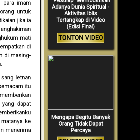
“Pesulap” Membuktikan
pi para imam
Adanya Dunia Spiritual -
-orang untuk
Aktivitas Iblis
Tertangkap di Video
kaian jika ia
(Edisi Final)
 penghakiman
TONTON VIDEO
nghukum mati
tempatkan di
ah di masing-
.
 sang letnan
 semacam itu
n memberikan
 yang dapat
emberikanku
Mengapa Begitu Banyak
n matanya ke
Orang Tidak Dapat
pun menerima
Percaya