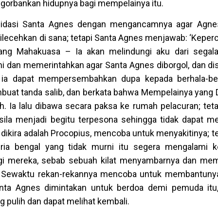
ngorbankan hidupnya bagi mempelainya itu.
midasi Santa Agnes dengan mengancamnya agar Agne
ilecehkan di sana; tetapi Santa Agnes menjawab: ‘Keper
ang Mahakuasa – Ia akan melindungi aku dari segala
i dan memerintahkan agar Santa Agnes diborgol, dan di
r ia dapat mempersembahkan dupa kepada berhala-berh
buat tanda salib, dan berkata bahwa Mempelainya yang D
. Ia lalu dibawa secara paksa ke rumah pelacuran; teta
la menjadi begitu terpesona sehingga tidak dapat m
ikira adalah Procopius, mencoba untuk menyakitinya; te
ria bengal yang tidak murni itu segera mengalami 
gi mereka, sebab sebuah kilat menyambarnya dan me
ah. Sewaktu rekan-rekannya mencoba untuk membantuny
anta Agnes dimintakan untuk berdoa demi pemuda itu
pulih dan dapat melihat kembali.