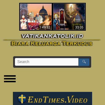
Apakah Alkitab
Wahyu di Vatikan
Memprediksikan 70
Sekarang
Tahun Tanpa
Seorang Paus?
1:49:32
33:05
🔍