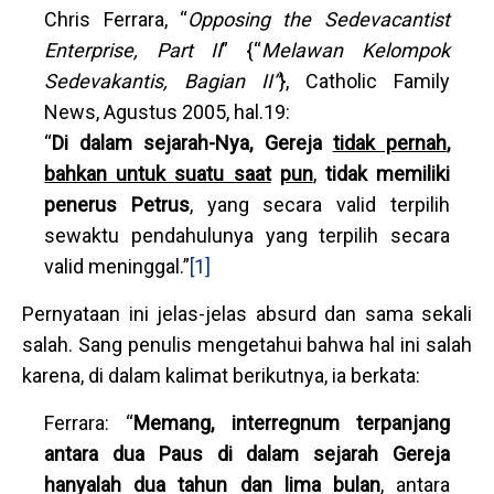
Chris Ferrara, “
Opposing the Sedevacantist
Enterprise, Part II
” {“
Melawan Kelompok
Sedevakantis, Bagian II”
}, Catholic Family
News, Agustus 2005, hal.19:
“
D
i dalam sejarah-Nya, Gereja
tidak pernah
,
bahkan untuk
suatu saat
pun
,
tidak memiliki
penerus Petrus
, yang secara valid terpilih
sewaktu pendahulunya yang terpilih secara
valid meninggal.”
[1]
Pernyataan ini jelas-jelas absurd dan sama sekali
salah. Sang penulis mengetahui bahwa hal ini salah
karena, di dalam kalimat berikutnya, ia berkata:
Ferrara: “
Memang, interregnum terpanjang
antara dua Paus di dalam sejarah Gereja
hanyalah dua tahun dan lima bulan
, antara