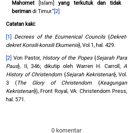
Mahomet
[Islam]
yang terkutuk dan tidak
beriman
di Timur.”
[2]
Catatan kaki:
[1]
Decrees of the Ecumenical Councils
{
Dekret-
dekret Konsili-konsili Ekumenis
}, Vol.1, hal. 429.
[2]
Von Pastor,
History of the Popes
{
Sejarah Para
Paus
}
,
II, 346; dikutip oleh Warren H. Carroll,
A
History of Christendom
{
Sejarah Kekristenan
}, Vol.
3 (
The Glory of Christendom
{
Keagungan
Kekristenan
}), Front Royal, VA: Christendom Press,
hal. 571.
0 komentar