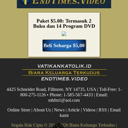
Paket $5.00: Termasuk 2
Buku dan 14 Program DVD
Beli Seharga $5,00
4425 Schneider Road, Fillmore, NY 14735, USA | Toll-Free: 1-
800-275-1126 • Phone: 1-585-567-4433 | Email:
mhfm1@aol.com
Online Store
|
About Us
|
News
|
Article
|
Videos
|
RSS
|
Email
kami
Segala Hak Cipta © 2019-2026 Biara Keluarga Terkudus |