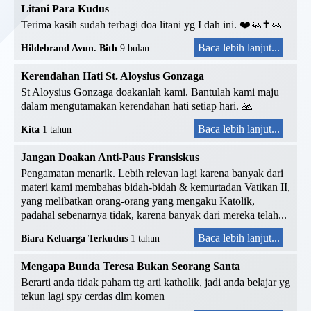
Litani Para Kudus
Terima kasih sudah terbagi doa litani yg I dah ini. ❤️🙏✝️🙏
Baca lebih lanjut...
Hildebrand Avun. Bith
9 bulan
Kerendahan Hati St. Aloysius Gonzaga
St Aloysius Gonzaga doakanlah kami. Bantulah kami maju
dalam mengutamakan kerendahan hati setiap hari. 🙏
Baca lebih lanjut...
Kita
1 tahun
Jangan Doakan Anti-Paus Fransiskus
Pengamatan menarik. Lebih relevan lagi karena banyak dari
materi kami membahas bidah-bidah & kemurtadan Vatikan II,
yang melibatkan orang-orang yang mengaku Katolik,
padahal sebenarnya tidak, karena banyak dari mereka telah...
Baca lebih lanjut...
Biara Keluarga Terkudus
1 tahun
Mengapa Bunda Teresa Bukan Seorang Santa
Berarti anda tidak paham ttg arti katholik, jadi anda belajar yg
tekun lagi spy cerdas dlm komen