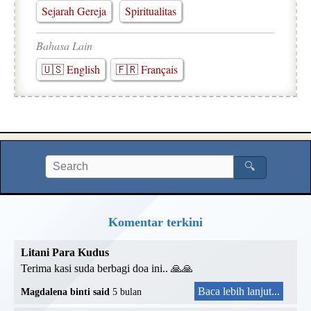
Sejarah Gereja
Spiritualitas
Bahasa Lain
🇺🇸 English
🇫🇷 Français
🔍
Komentar terkini
Litani Para Kudus
Terima kasi suda berbagi doa ini.. 🙏🙏
Baca lebih lanjut...
Magdalena binti said
5 bulan