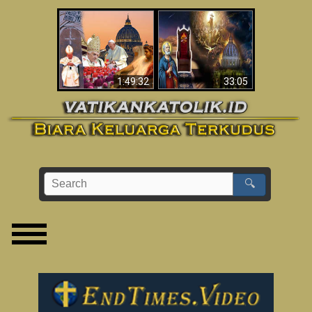
Apakah Alkitab
Wahyu di Vatikan
Memprediksikan 70
Sekarang
Tahun Tanpa
Seorang Paus?
1:49:32
33:05
🔍