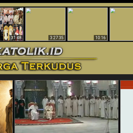
“Pesulap”
Bukti Keb
Membuktikan
Mengapa Begitu
Allah 
n II Adalah
Adanya Dunia
Banyak Orang Tidak
Menakjubkan
ma Baru
Spiritual - Aktivitas
Dapat Percaya
Ilmiah 
Iblis Tertangkap di
Membantah
Video (Edisi Final)
31:48
3:27:35
10:16