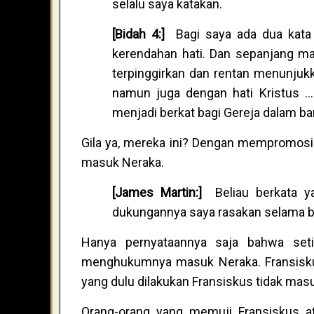
selalu saya katakan.
[Bidah 4:]
Bagi saya ada dua kata
kerendahan hati. Dan sepanjang ma
terpinggirkan dan rentan menunjuk
namun juga dengan hati Kristus .
menjadi berkat bagi Gereja dalam ban
Gila ya, mereka ini? Dengan mempromosi
masuk Neraka.
[James Martin:]
Beliau berkata ya
dukungannya saya rasakan selama ber
Hanya pernyataannya saja bahwa set
menghukumnya masuk Neraka. Fransisku
yang dulu dilakukan Fransiskus tidak ma
Orang-orang yang memuji Fransiskus ata