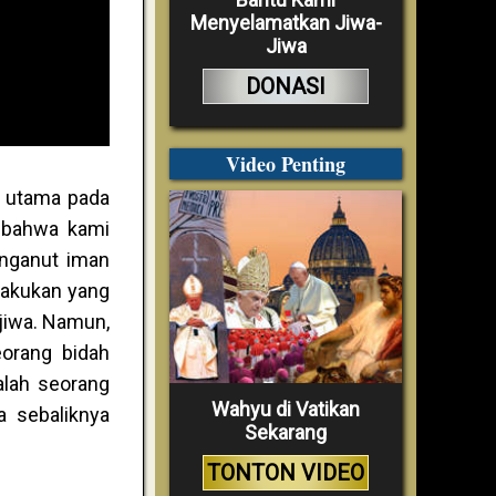
Menyelamatkan Jiwa-
Jiwa
DONASI
Video Penting
n utama pada
n bahwa kami
enganut iman
elakukan yang
jiwa. Namun,
eorang bidah
alah seorang
Wahyu di Vatikan
a sebaliknya
Sekarang
TONTON VIDEO