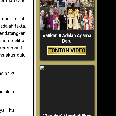
 semua orang
iman adalah
adalah fakta,
mendatangkan
Vatikan II Adalah Agama
 anda melihat
Baru
onservatif -
TONTON VIDEO
nsiskus dulu
g baik!
uniakan
ya. Itu