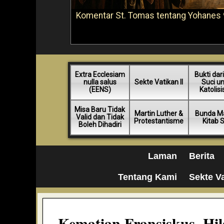
Komentar St. Tomas tentang Yohanes 
Extra Ecclesiam
Bukti dari
nulla salus
Sekte Vatikan II
Suci u
(EENS)
Katolis
Misa Baru Tidak
Martin Luther &
Bunda Ma
Valid dan Tidak
Protestantisme
Kitab 
Boleh Dihadiri
Laman
Berita
Tentang Kami
Sekte Va
Kematian Fransiskus, H