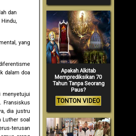
lah dan
 Hindu,
mental, yang
iferentisme
Apakah Alkitab
uk dalam doa
Memprediksikan 70
Tahun Tanpa Seorang
Paus?
i menyetujui
TONTON VIDEO
. Fransiskus
, dia justru
 Luther soal
us-terusan