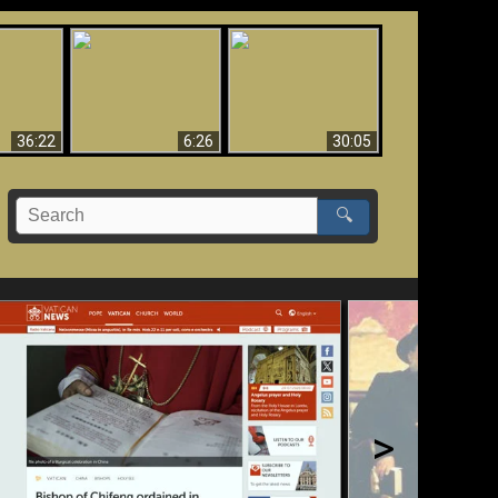
eradaan
yang
Mengapa Neraka
Babel Sudah Jatuh,
 - Bukti
Harus Abadi
Sudah Jatuh!!
yang
 Evolusi
36:22
6:26
30:05
🔍
>