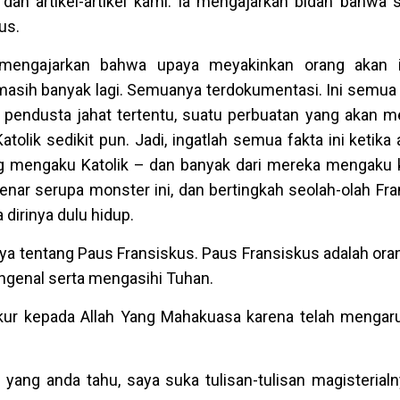
dan artikel-artikel kami. Ia mengajarkan bidah bahwa
tus.
 mengajarkan bahwa upaya meyakinkan orang akan 
 masih banyak lagi. Semuanya terdokumentasi. Ini semua 
ra pendusta jahat tertentu, suatu perbuatan yang akan 
olik sedikit pun. Jadi, ingatlah semua fakta ini ketika
ng mengaku Katolik – dan banyak dari mereka mengaku k
nar serupa monster ini, dan bertingkah seolah-olah Fra
 dirinya dulu hidup.
ya tentang Paus Fransiskus. Paus Fransiskus adalah oran
ngenal serta mengasihi Tuhan.
ur kepada Allah Yang Mahakuasa karena telah mengar
yang anda tahu, saya suka tulisan-tulisan magisterialn