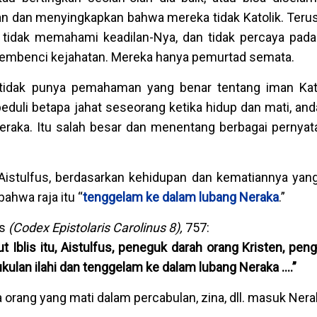
n dan menyingkapkan bahwa mereka tidak Katolik. Terus 
 tidak memahami keadilan-Nya, dan tidak percaya pad
membenci kejahatan. Mereka hanya pemurtad semata.
idak punya pemahaman yang benar tentang iman Kato
duli betapa jahat seseorang ketika hidup dan mati, and
aka. Itu salah besar dan menentang berbagai pernyata
Aistulfus, berdasarkan kehidupan dan kematiannya yang
ahwa raja itu “
tenggelam ke dalam lubang Neraka
.”
us
(Codex Epistolaris Carolinus 8),
757:
ut Iblis itu, Aistulfus, peneguk darah orang Kristen, pen
ukulan ilahi dan tenggelam ke dalam lubang Neraka ….”
a orang yang mati dalam percabulan, zina, dll. masuk Ner