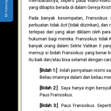
Hubungi kami
membahasnya, seperti pada video-video 
yang dibaptis berada di dalam Gereja Kris
Pada banyak kesempatan, Fransiskus
perbuatan tidak
licit
(tidak diizinkan), dan
terlepas dari yang akan diklaim oleh pa
hukuman bagi mereka. Fransiskus tidak Kat
banyak orang dalam Sekte Vatikan II ya
memuji si bidah Fransiskus yang benar-be
itu baik dan/atau bisa selamat dengan cara
[Bidah 1:]
Inilah pernyataan resmi sa
Beliau imannya dalam dan beliau me
[Bidah 2:]
Saya hanya ingin bersyuk
Paus Fransiskus.
[Bidah 3:]
Paus Fransiskus. Seperti 