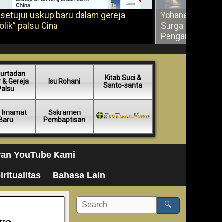
 setujui uskup baru dalam gereja
Yohanes Paulus
olik” palsu Cina
Surga – Muslim
Pengampunan (
urtadan
Kitab Suci &
 & Gereja
Isu Rohani
Santo-santa
Palsu
s Imamat
Sakramen
Baru
Pembaptisan
ran YouTube Kami
iritualitas
Bahasa Lain
🔍
ya