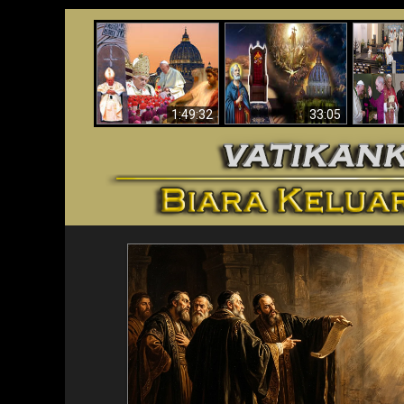
Apakah Alkitab
Wahyu di Vatikan
Memprediksikan 70
Vatika
Sekarang
Tahun Tanpa
Aga
Seorang Paus?
1:49:32
33:05
<