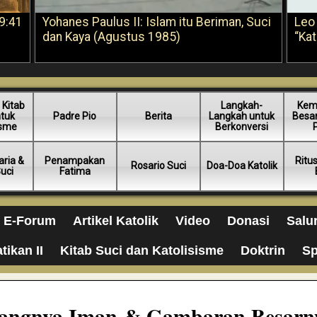
9:41
Yohanes Paulus II: Islam itu Beriman, Suci
Leo
dan Kaya (Agustus 1985)
“Kat
 Kitab
Langkah-
Kem
ntuk
Padre Pio
Berita
Langkah untuk
Besar
isme
Berkonversi
ria &
Penampakan
Ritu
Rosario Suci
Doa-Doa Katolik
Suci
Fatima
E-Forum
Artikel Katolik
Video
Donasi
Salu
tikan II
Kitab Suci dan Katolisisme
Doktrin
Sp
ilangnya Iman & Gambaran Besarn