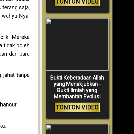
TONTON VIDEO
terang saja,
a wahyu-Nya.
lik. Mereka
a tidak boleh
an dari para
 jahat tanpa
Bukti Keberadaan Allah
yang Menakjubkan -
Bukti Ilmiah yang
Membantah Evolusi
ghancur
TONTON VIDEO
aka.