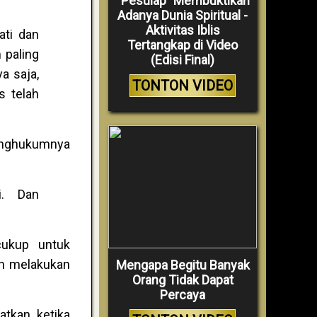
“Pesulap” Membuktikan
Adanya Dunia Spiritual -
Aktivitas Iblis
ti dan
Tertangkap di Video
 paling
(Edisi Final)
a saja,
TONTON VIDEO
s telah
menghukumnya
i. Dan
cukup untuk
n melakukan
Mengapa Begitu Banyak
Orang Tidak Dapat
Percaya
atkan ketika