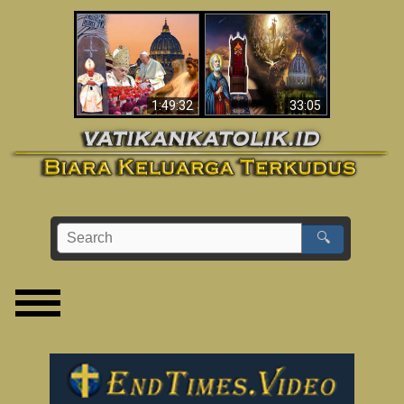
Apakah Alkitab
Wahyu di Vatikan
Memprediksikan 70
Sekarang
Tahun Tanpa
Seorang Paus?
1:49:32
33:05
🔍