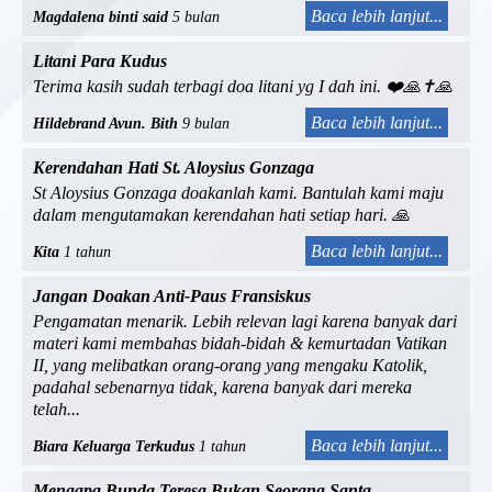
Baca lebih lanjut...
Magdalena binti said
5 bulan
Litani Para Kudus
Terima kasih sudah terbagi doa litani yg I dah ini. ❤️🙏✝️🙏
Baca lebih lanjut...
Hildebrand Avun. Bith
9 bulan
Kerendahan Hati St. Aloysius Gonzaga
St Aloysius Gonzaga doakanlah kami. Bantulah kami maju
dalam mengutamakan kerendahan hati setiap hari. 🙏
Baca lebih lanjut...
Kita
1 tahun
Jangan Doakan Anti-Paus Fransiskus
Pengamatan menarik. Lebih relevan lagi karena banyak dari
materi kami membahas bidah-bidah & kemurtadan Vatikan
II, yang melibatkan orang-orang yang mengaku Katolik,
padahal sebenarnya tidak, karena banyak dari mereka
telah...
Baca lebih lanjut...
Biara Keluarga Terkudus
1 tahun
Mengapa Bunda Teresa Bukan Seorang Santa