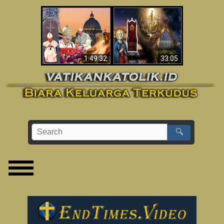
Apakah Alkitab
Wahyu di Vatikan
Memprediksikan 70
Sekarang
Tahun Tanpa
Seorang Paus?
1:49:32
33:05
🔍