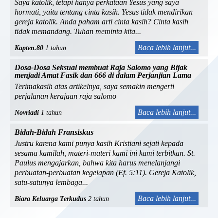
Saya katolik, tetapi hanya perkataan Yesus yang saya
hormati, yaitu tentang cinta kasih. Yesus tidak mendirikan
gereja katolik. Anda paham arti cinta kasih? Cinta kasih
tidak memandang. Tuhan meminta kita...
Baca lebih lanjut...
Kapten.80
1 tahun
Dosa-Dosa Seksual membuat Raja Salomo yang Bijak
menjadi Amat Fasik dan 666 di dalam Perjanjian Lama
Terimakasih atas artikelnya, saya semakin mengerti
perjalanan kerajaan raja salomo
Baca lebih lanjut...
Novriadi
1 tahun
Bidah-Bidah Fransiskus
Justru karena kami punya kasih Kristiani sejati kepada
sesama kamilah, materi-materi kami ini kami terbitkan. St.
Paulus mengajarkan, bahwa kita harus menelanjangi
perbuatan-perbuatan kegelapan (Ef. 5:11). Gereja Katolik,
satu-satunya lembaga...
Baca lebih lanjut...
Biara Keluarga Terkudus
2 tahun