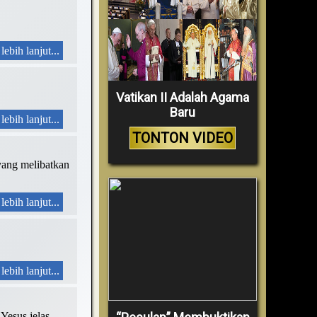
lebih lanjut...
Vatikan II Adalah Agama
Baru
lebih lanjut...
TONTON VIDEO
yang melibatkan
lebih lanjut...
lebih lanjut...
Yesus jelas-