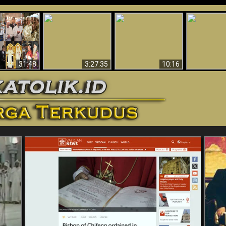
“Pesulap”
Bukti Keb
Membuktikan
Mengapa Begitu
Allah 
n II Adalah
Adanya Dunia
Banyak Orang Tidak
Menakjubkan
ma Baru
Spiritual - Aktivitas
Dapat Percaya
Ilmiah 
Iblis Tertangkap di
Membantah
Video (Edisi Final)
31:48
3:27:35
10:16