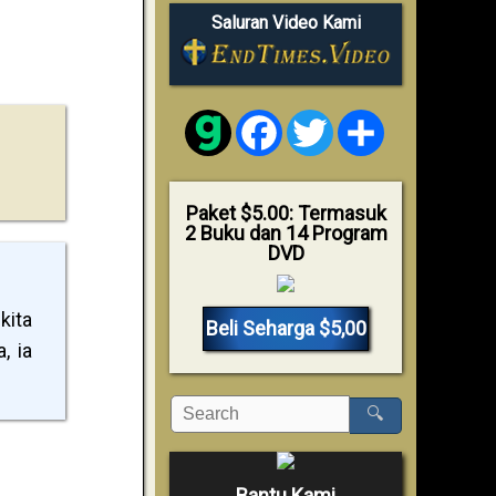
Saluran Video Kami
Facebook
Twitter
Share
Paket $5.00: Termasuk
2 Buku dan 14 Program
DVD
kita
Beli Seharga $5,00
, ia
🔍
Bantu Kami