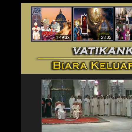
Apakah Alkitab
Wahyu di Vatikan
Memprediksikan 70
Vatika
Sekarang
Tahun Tanpa
Aga
Seorang Paus?
1:49:32
33:05
<