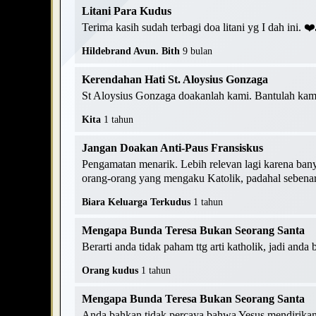
Litani Para Kudus
Terima kasih sudah terbagi doa litani yg I dah ini. 
Hildebrand Avun. Bith
9 bulan
Kerendahan Hati St. Aloysius Gonzaga
St Aloysius Gonzaga doakanlah kami. Bantulah kami
Kita
1 tahun
Jangan Doakan Anti-Paus Fransiskus
Pengamatan menarik. Lebih relevan lagi karena ban
orang-orang yang mengaku Katolik, padahal sebenarn
Biara Keluarga Terkudus
1 tahun
Mengapa Bunda Teresa Bukan Seorang Santa
Berarti anda tidak paham ttg arti katholik, jadi anda
Orang kudus
1 tahun
Mengapa Bunda Teresa Bukan Seorang Santa
Anda bahkan tidak percaya bahwa Yesus mendirikan G