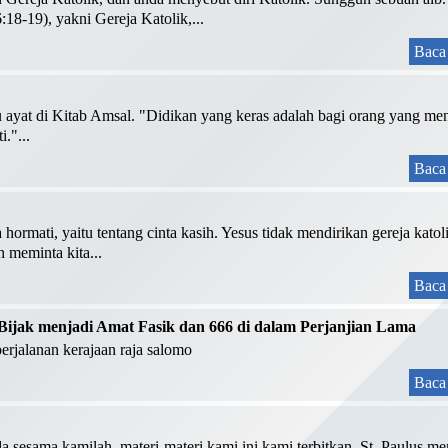
:18-19), yakni Gereja Katolik,...
Baca 
atu ayat di Kitab Amsal. "Didikan yang keras adalah bagi orang yang me
."...
Baca 
 hormati, yaitu tentang cinta kasih. Yesus tidak mendirikan gereja kat
 meminta kita...
Baca 
ijak menjadi Amat Fasik dan 666 di dalam Perjanjian Lama
perjalanan kerajaan raja salomo
Baca 
da sesama kamilah, materi-materi kami ini kami terbitkan. St. Paulus m