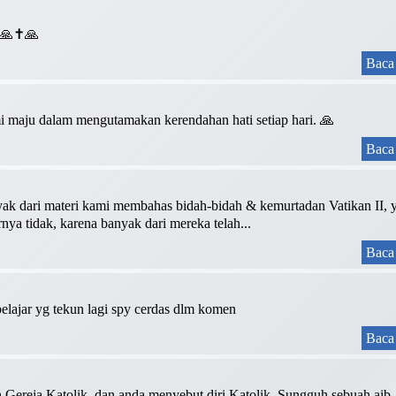
❤️🙏✝️🙏
Baca 
 maju dalam mengutamakan kerendahan hati setiap hari. 🙏
Baca 
yak dari materi kami membahas bidah-bidah & kemurtadan Vatikan II, 
ya tidak, karena banyak dari mereka telah...
Baca 
 belajar yg tekun lagi spy cerdas dlm komen
Baca 
ereja Katolik, dan anda menyebut diri Katolik. Sungguh sebuah aib. 