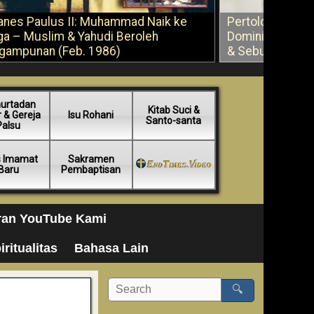
anes Paulus II: Muhammad Naik ke
Pertolongan Ber
ga – Muslim & Yahudi Beroleh
Dominikus Savi
gampunan (Feb. 1986)
& Sebuah Saran
urtadan
Kitab Suci &
 & Gereja
Isu Rohani
Santo-santa
Palsu
s Imamat
Sakramen
Baru
Pembaptisan
ran YouTube Kami
iritualitas
Bahasa Lain
🔍