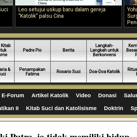
Suci
Leo setujui uskup baru dalam gereja
Yoh
“Katolik” palsu Cina
Sur
Pen
 Kitab
Langkah-
Kem
ntuk
Padre Pio
Berita
Langkah untuk
Besar
isme
Berkonversi
ria &
Penampakan
Ritu
Rosario Suci
Doa-Doa Katolik
Suci
Fatima
E-Forum
Artikel Katolik
Video
Donasi
Salu
tikan II
Kitab Suci dan Katolisisme
Doktrin
Sp
i Putra, ia tidak memiliki hidup