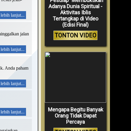
“Pesulap” Membuktikan
Adanya Dunia Spiritual -
Aktivitas Iblis
lebih lanjut...
Tertangkap di Video
(Edisi Final)
ninggalkan jalan
TONTON VIDEO
lebih lanjut...
olik. Anda paham
lebih lanjut...
Mengapa Begitu Banyak
lebih lanjut...
Orang Tidak Dapat
Percaya
engajarkan,