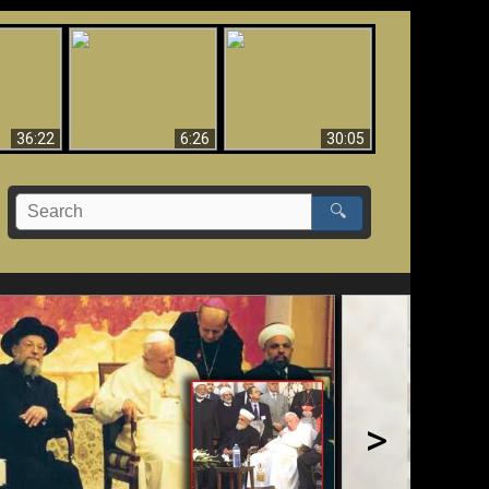
eradaan
yang
Mengapa Neraka
Babel Sudah Jatuh,
 - Bukti
Harus Abadi
Sudah Jatuh!!
yang
 Evolusi
36:22
6:26
30:05
🔍
>