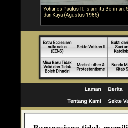
Yohanes Paulus II: Islam itu Beriman, 
dan Kaya (Agustus 1985)
Extra Ecclesiam
Bukti dari
nulla salus
Sekte Vatikan II
Suci u
(EENS)
Katolis
Misa Baru Tidak
Martin Luther &
Bunda Ma
Valid dan Tidak
Protestantisme
Kitab 
Boleh Dihadiri
Laman
Berita
Tentang Kami
Sekte Va
Barangsiapa tidak memilik