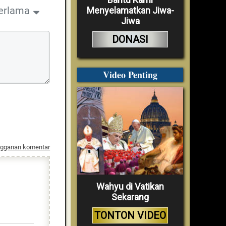
erlama
Menyelamatkan Jiwa-
Jiwa
DONASI
Video Penting
ngganan komentar
Wahyu di Vatikan
Sekarang
TONTON VIDEO