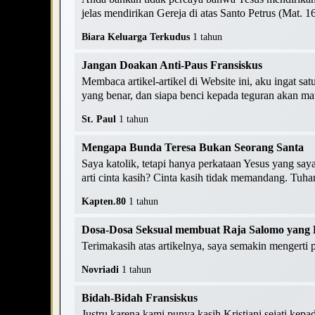
jelas mendirikan Gereja di atas Santo Petrus (Mat. 16
Biara Keluarga Terkudus
1 tahun
Jangan Doakan Anti-Paus Fransiskus
Membaca artikel-artikel di Website ini, aku ingat s
yang benar, dan siapa benci kepada teguran akan mati
St. Paul
1 tahun
Mengapa Bunda Teresa Bukan Seorang Santa
Saya katolik, tetapi hanya perkataan Yesus yang saya
arti cinta kasih? Cinta kasih tidak memandang. Tuhan
Kapten.80
1 tahun
Dosa-Dosa Seksual membuat Raja Salomo yang B
Terimakasih atas artikelnya, saya semakin mengerti 
Novriadi
1 tahun
Bidah-Bidah Fransiskus
Justru karena kami punya kasih Kristiani sejati kepa