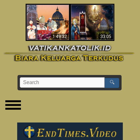
Apakah Alkitab
Wahyu di Vatikan
Memprediksikan 70
Sekarang
Tahun Tanpa
Seorang Paus?
1:49:32
33:05
🔍