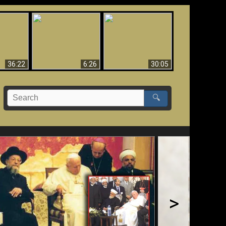
eradaan
yang
Mengapa Neraka
Babel Sudah Jatuh,
 - Bukti
Harus Abadi
Sudah Jatuh!!
yang
 Evolusi
36:22
6:26
30:05
🔍
>