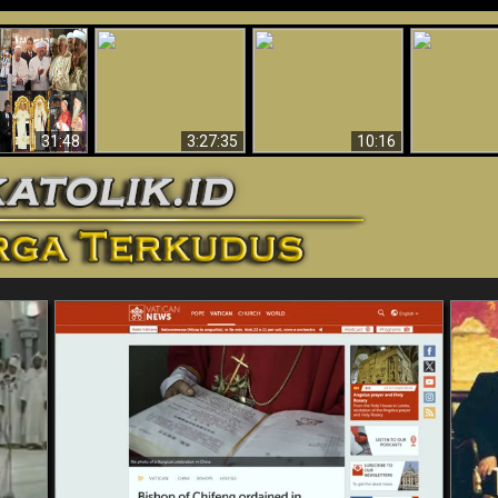
“Pesulap”
Bukti Keb
Membuktikan
Mengapa Begitu
Allah 
n II Adalah
Adanya Dunia
Banyak Orang Tidak
Menakjubkan
ma Baru
Spiritual - Aktivitas
Dapat Percaya
Ilmiah 
Iblis Tertangkap di
Membantah
Video (Edisi Final)
31:48
3:27:35
10:16