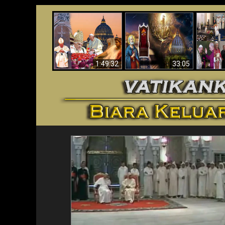
Apakah Alkitab
Wahyu di Vatikan
Memprediksikan 70
Vatika
Sekarang
Tahun Tanpa
Aga
Seorang Paus?
1:49:32
33:05
<