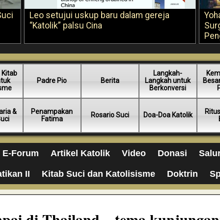
Suci
Leo setujui uskup baru dalam gereja
Yoh
“Katolik” palsu Cina
Sur
Pen
 Kitab
Langkah-
Kem
ntuk
Padre Pio
Berita
Langkah untuk
Besar
isme
Berkonversi
ria &
Penampakan
Ritu
Rosario Suci
Doa-Doa Katolik
Suci
Fatima
E-Forum
Artikel Katolik
Video
Donasi
Salu
tikan II
Kitab Suci dan Katolisisme
Doktrin
Sp
mpai di Thailand – tema kunjunga