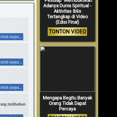
“Pesulap” Membuktikan
Adanya Dunia Spiritual -
Aktivitas Iblis
Tertangkap di Video
(Edisi Final)
TONTON VIDEO
lebih lanjut...
lebih lanjut...
lebih lanjut...
Mengapa Begitu Banyak
Orang Tidak Dapat
yang melibatkan
Percaya