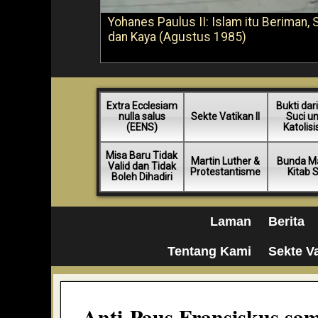
Yohanes Paulus II: Islam itu Beriman, 
dan Kaya (Agustus 1985)
Extra Ecclesiam
Bukti dari
nulla salus
Sekte Vatikan II
Suci u
(EENS)
Katolis
Misa Baru Tidak
Martin Luther &
Bunda Ma
Valid dan Tidak
Protestantisme
Kitab 
Boleh Dihadiri
Laman
Berita
Tentang Kami
Sekte Va
Anti-Paus Fransiskus sa