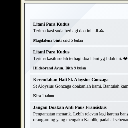
Litani Para Kudus
Terima kasi suda berbagi doa ini.. 🙏🙏
Magdalena binti said
5 bulan
Litani Para Kudus
Terima kasih sudah terbagi doa litani yg I dah ini. 
Hildebrand Avun. Bith
9 bulan
Kerendahan Hati St. Aloysius Gonzaga
St Aloysius Gonzaga doakanlah kami. Bantulah kami
Kita
1 tahun
Jangan Doakan Anti-Paus Fransiskus
Pengamatan menarik. Lebih relevan lagi karena ban
orang-orang yang mengaku Katolik, padahal sebenarn