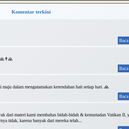
Komentar terkini
Baca 
❤️🙏✝️🙏
Baca 
 maju dalam mengutamakan kerendahan hati setiap hari. 🙏
Baca 
yak dari materi kami membahas bidah-bidah & kemurtadan Vatikan II, 
ya tidak, karena banyak dari mereka telah...