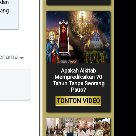
 dan
yang
erlama
Apakah Alkitab
Memprediksikan 70
Tahun Tanpa Seorang
Paus?
TONTON VIDEO