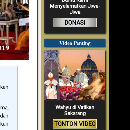
Menyelamatkan Jiwa-
Jiwa
DONASI
Video Penting
akah
Wahyu di Vatikan
ama,
Sekarang
 dan
TONTON VIDEO
akan