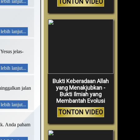
TONTON VIDEO
lebih lanjut...
lebih lanjut...
Yesus jelas-
lebih lanjut...
Bukti Keberadaan Allah
yang Menakjubkan -
ninggalkan jalan
Bukti Ilmiah yang
Membantah Evolusi
lebih lanjut...
TONTON VIDEO
olik. Anda paham