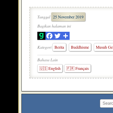
Tanggal
25 November 2019
Bagikan halaman ini
Kategori
Berita
Buddhisme
Musuh Ger
Bahasa Lain
🇺🇸 English
🇫🇷 Français