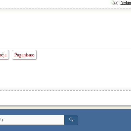
Berla
eja
Paganisme
🔍