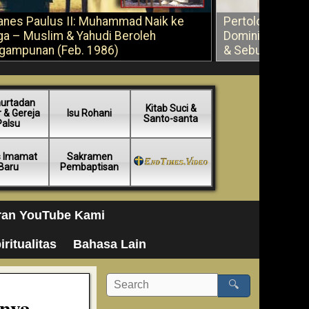
anes Paulus II: Muhammad Naik ke
Pertolongan Ber
ga – Muslim & Yahudi Beroleh
Dominikus Savi
gampunan (Feb. 1986)
& Sebuah Saran
urtadan
Kitab Suci &
 & Gereja
Isu Rohani
Santo-santa
Palsu
s Imamat
Sakramen
Baru
Pembaptisan
ran YouTube Kami
iritualitas
Bahasa Lain
🔍
nnya