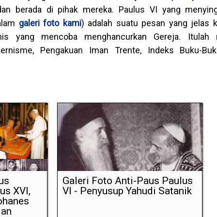
n berada di pihak mereka. Paulus VI yang menyingk
dalam
galeri foto kami
) adalah suatu pesan yang jelas 
nis yang mencoba menghancurkan Gereja. Itulah
nisme, Pengakuan Iman Trente, Indeks Buku-Buku
us
Galeri Foto Anti-Paus Paulus
us XVI,
VI - Penyusup Yahudi Satanik
Yohanes
dan