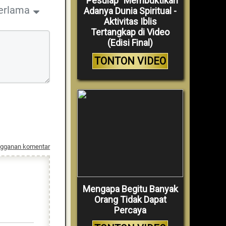
“Pesulap” Membuktikan
erlama
Adanya Dunia Spiritual -
Aktivitas Iblis
Tertangkap di Video
(Edisi Final)
TONTON VIDEO
ngganan komentar
Mengapa Begitu Banyak
Orang Tidak Dapat
Percaya