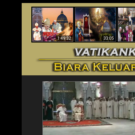
Apakah Alkitab
Wahyu di Vatikan
Memprediksikan 70
Vatika
Sekarang
Tahun Tanpa
Aga
Seorang Paus?
1:49:32
33:05
<