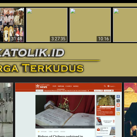
“Pesulap”
Bukti Keb
Membuktikan
Mengapa Begitu
Allah 
n II Adalah
Adanya Dunia
Banyak Orang Tidak
Menakjubkan
ma Baru
Spiritual - Aktivitas
Dapat Percaya
Ilmiah 
Iblis Tertangkap di
Membantah
Video (Edisi Final)
31:48
3:27:35
10:16