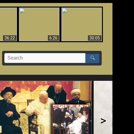
eradaan
yang
Mengapa Neraka
Babel Sudah Jatuh,
 - Bukti
Harus Abadi
Sudah Jatuh!!
yang
 Evolusi
36:22
6:26
30:05
🔍
>