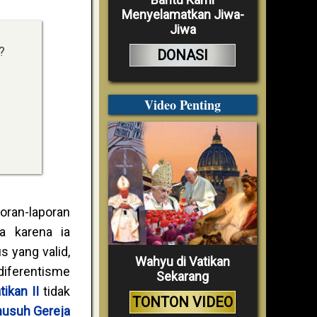
Menyelamatkan Jiwa-
Jiwa
?
DONASI
Video Penting
oran-laporan
a karena ia
 yang valid,
Wahyu di Vatikan
diferentisme
Sekarang
tikan II
tidak
TONTON VIDEO
musuh Gereja