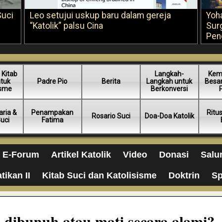
Suci
Leo setujui uskup baru dalam gereja
Yoh
“Katolik” palsu Cina
Sur
Pen
 Kitab
Langkah-
Kem
ntuk
Padre Pio
Berita
Langkah untuk
Besar
isme
Berkonversi
ria &
Penampakan
Ritu
Rosario Suci
Doa-Doa Katolik
Suci
Fatima
E-Forum
Artikel Katolik
Video
Donasi
Salu
tikan II
Kitab Suci dan Katolisisme
Doktrin
Sp
 dibunuh atau mati secara alami?