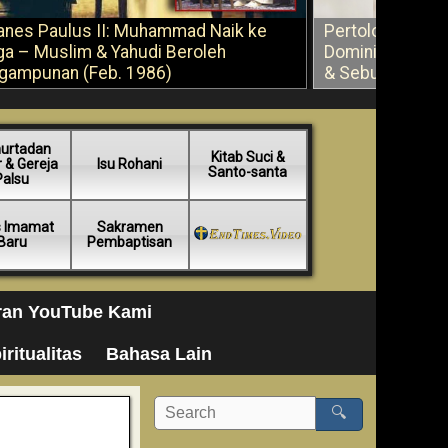
anes Paulus II: Muhammad Naik ke
Pertolongan Ber
ga – Muslim & Yahudi Beroleh
Dominikus Savi
gampunan (Feb. 1986)
& Sebuah Saran
urtadan
Kitab Suci &
 & Gereja
Isu Rohani
Santo-santa
Palsu
s Imamat
Sakramen
Baru
Pembaptisan
ran YouTube Kami
iritualitas
Bahasa Lain
🔍