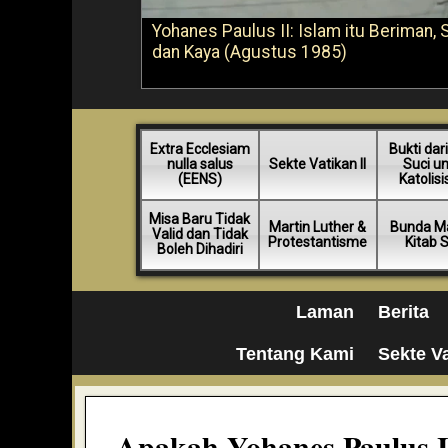
Yohanes Paulus II: Islam itu Beriman, 
dan Kaya (Agustus 1985)
Extra Ecclesiam
Bukti dari
nulla salus
Sekte Vatikan II
Suci u
(EENS)
Katolis
Misa Baru Tidak
Martin Luther &
Bunda Ma
Valid dan Tidak
Protestantisme
Kitab 
Boleh Dihadiri
Laman
Berita
Tentang Kami
Sekte Va
Apakah Yohanes Paulus I