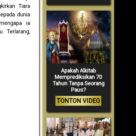
irkan Tiara
kepada dunia
 mengapa ia
 Terlarang,
Apakah Alkitab
Memprediksikan 70
Tahun Tanpa Seorang
Paus?
TONTON VIDEO