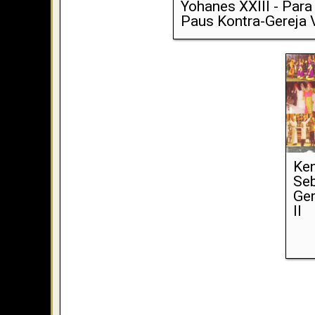
Yohanes XXIII - Para
Paus Kontra-Gereja V
Ken
Seb
Ger
II