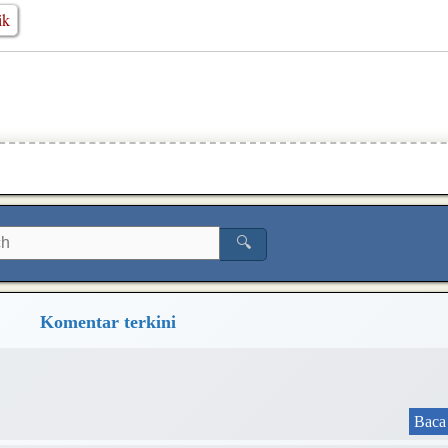
ik
🔍
Komentar terkini
Baca 