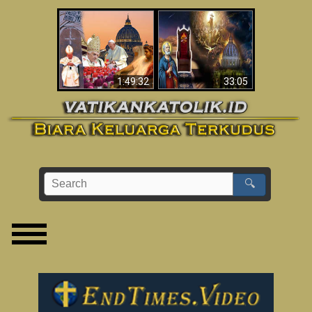
Apakah Alkitab
Wahyu di Vatikan
Memprediksikan 70
Sekarang
Tahun Tanpa
Seorang Paus?
1:49:32
33:05
🔍