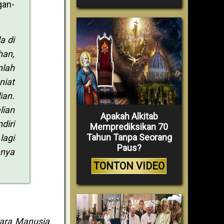
an-
a di
han,
nlah
niat
ian.
lian
Apakah Alkitab
diri
Memprediksikan 70
Tahun Tanpa Seorang
lagi
Paus?
nnya
TONTON VIDEO
tara Manusia