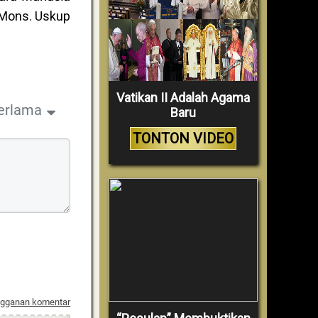
n Mons. Uskup
Vatikan II Adalah Agama
erlama
Baru
TONTON VIDEO
ngganan komentar