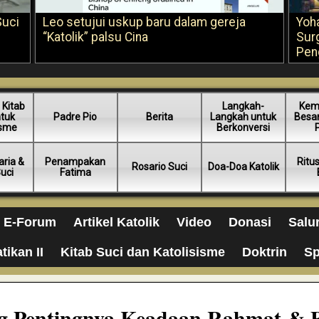
Suci
Leo setujui uskup baru dalam gereja
Yoh
“Katolik” palsu Cina
Sur
Pen
 Kitab
Langkah-
Kem
ntuk
Padre Pio
Berita
Langkah untuk
Besar
isme
Berkonversi
ria &
Penampakan
Ritu
Rosario Suci
Doa-Doa Katolik
Suci
Fatima
E-Forum
Artikel Katolik
Video
Donasi
Salu
tikan II
Kitab Suci dan Katolisisme
Doktrin
Sp
ng Pentingnya Keadaan Rahmat & 