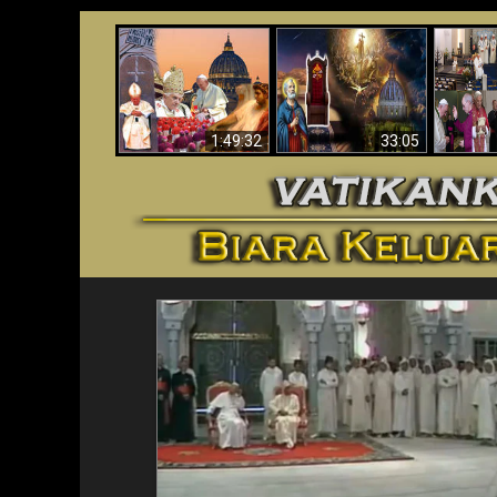
Apakah Alkitab
Wahyu di Vatikan
Memprediksikan 70
Vatika
Sekarang
Tahun Tanpa
Aga
Seorang Paus?
1:49:32
33:05
<