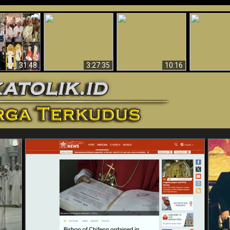
“Pesulap”
Bukti Keb
Membuktikan
Mengapa Begitu
Allah 
n II Adalah
Adanya Dunia
Banyak Orang Tidak
Menakjubkan
ma Baru
Spiritual - Aktivitas
Dapat Percaya
Ilmiah 
Iblis Tertangkap di
Membantah
Video (Edisi Final)
31:48
3:27:35
10:16