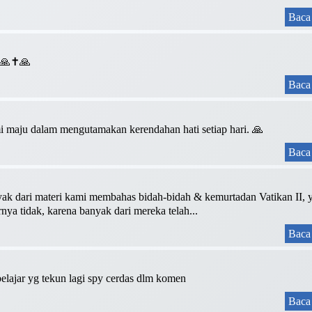
Baca 
❤️🙏✝️🙏
Baca 
 maju dalam mengutamakan kerendahan hati setiap hari. 🙏
Baca 
yak dari materi kami membahas bidah-bidah & kemurtadan Vatikan II, 
ya tidak, karena banyak dari mereka telah...
Baca 
 belajar yg tekun lagi spy cerdas dlm komen
Baca 