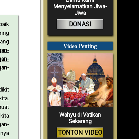
Menyelamatkan Jiwa-
Jiwa
DONASI
baik
ring
yang
Video Penting
gan-
gan-
gan-
ikit
ita.
buat
Wahyu di Vatikan
kita
Sekarang
gan-
TONTON VIDEO
inya