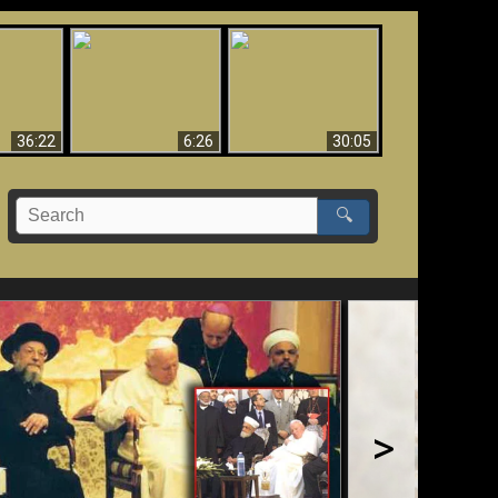
eradaan
yang
Mengapa Neraka
Babel Sudah Jatuh,
 - Bukti
Harus Abadi
Sudah Jatuh!!
yang
 Evolusi
36:22
6:26
30:05
🔍
>