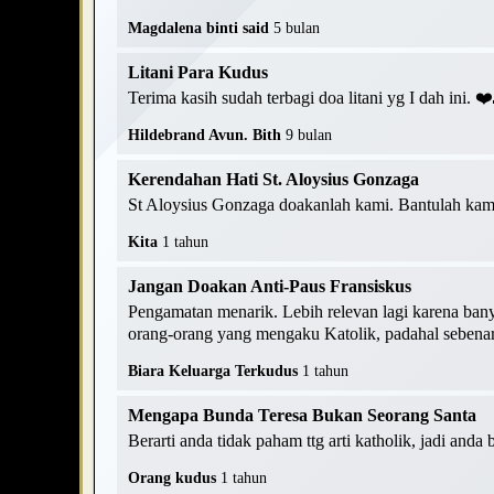
Magdalena binti said
5 bulan
Litani Para Kudus
Terima kasih sudah terbagi doa litani yg I dah ini. 
Hildebrand Avun. Bith
9 bulan
Kerendahan Hati St. Aloysius Gonzaga
St Aloysius Gonzaga doakanlah kami. Bantulah kami
Kita
1 tahun
Jangan Doakan Anti-Paus Fransiskus
Pengamatan menarik. Lebih relevan lagi karena ban
orang-orang yang mengaku Katolik, padahal sebenarn
Biara Keluarga Terkudus
1 tahun
Mengapa Bunda Teresa Bukan Seorang Santa
Berarti anda tidak paham ttg arti katholik, jadi anda
Orang kudus
1 tahun