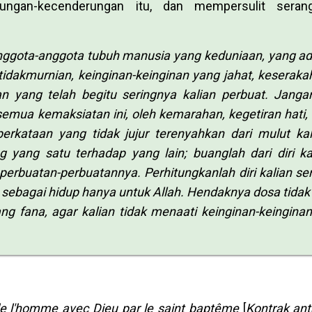
ngan-kecenderungan itu, dan mempersulit serang
nggota-anggota tubuh manusia yang keduniaan, yang ad
etidakmurnian, keinginan-keinginan yang jahat, keseraka
yang telah begitu seringnya kalian perbuat. Janga
 semua kemaksiatan ini, oleh kemarahan, kegetiran hati, 
rkataan yang tidak jujur terenyahkan dari mulut kal
g yang satu terhadap yang lain; buanglah dari diri ka
rbuatan-perbuatannya. Perhitungkanlah diri kalian sen
 sebagai hidup hanya untuk Allah. Hendaknya dosa tidak 
ng fana, agar kalian tidak menaati keinginan-keingina
de l'homme avec Dieu par le saint baptême
[
Kontrak an