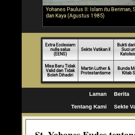
Yohanes Paulus II: Islam itu Beriman, 
dan Kaya (Agustus 1985)
Extra Ecclesiam
Bukti dari
nulla salus
Sekte Vatikan II
Suci u
(EENS)
Katolis
Misa Baru Tidak
Martin Luther &
Bunda Ma
Valid dan Tidak
Protestantisme
Kitab 
Boleh Dihadiri
Laman
Berita
Tentang Kami
Sekte Va
St. Yohanes Eudes tenta