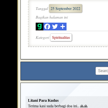
Tanggal
25 September 2022
Bagikan halaman ini
Kategori
Spiritualitas
Litani Para Kudus
Terima kasi suda berbagi doa ini.. 🙏🙏