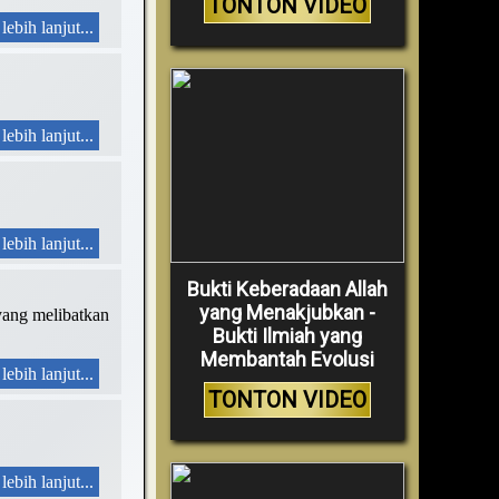
TONTON VIDEO
lebih lanjut...
lebih lanjut...
lebih lanjut...
Bukti Keberadaan Allah
yang Menakjubkan -
yang melibatkan
Bukti Ilmiah yang
Membantah Evolusi
lebih lanjut...
TONTON VIDEO
lebih lanjut...