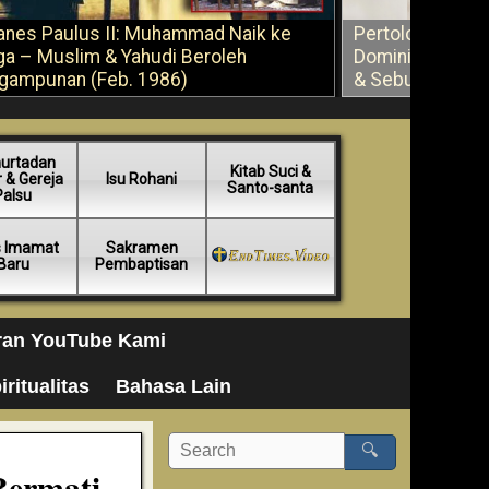
anes Paulus II: Muhammad Naik ke
Pertolongan Ber
ga – Muslim & Yahudi Beroleh
Dominikus Savi
gampunan (Feb. 1986)
& Sebuah Saran
urtadan
Kitab Suci &
 & Gereja
Isu Rohani
Santo-santa
Palsu
s Imamat
Sakramen
Baru
Pembaptisan
ran YouTube Kami
iritualitas
Bahasa Lain
🔍
Bermati