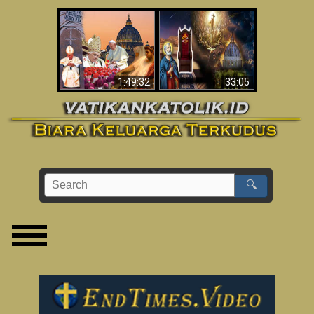
Apakah Alkitab
Wahyu di Vatikan
Memprediksikan 70
Sekarang
Tahun Tanpa
Seorang Paus?
1:49:32
33:05
🔍