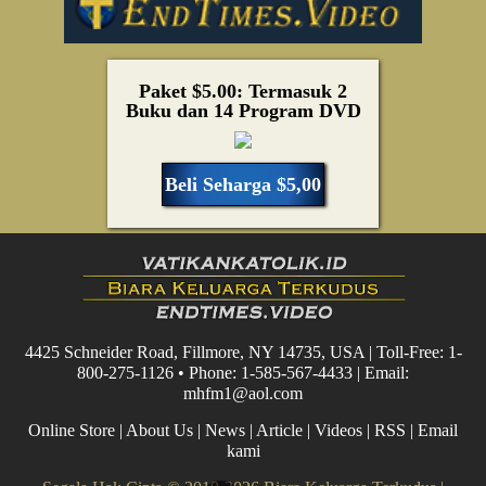
Paket $5.00: Termasuk 2
Buku dan 14 Program DVD
Beli Seharga $5,00
4425 Schneider Road, Fillmore, NY 14735, USA | Toll-Free: 1-
800-275-1126 • Phone: 1-585-567-4433 | Email:
mhfm1@aol.com
Online Store
|
About Us
|
News
|
Article
|
Videos
|
RSS
|
Email
kami