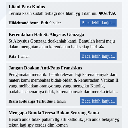
Litani Para Kudus
Terima kasih sudah terbagi doa litani yg I dah ini. ❤️🙏✝️🙏
Baca lebih lanjut...
Hildebrand Avun. Bith
9 bulan
Kerendahan Hati St. Aloysius Gonzaga
St Aloysius Gonzaga doakanlah kami. Bantulah kami maju
dalam mengutamakan kerendahan hati setiap hari. 🙏
Baca lebih lanjut...
Kita
1 tahun
Jangan Doakan Anti-Paus Fransiskus
Pengamatan menarik. Lebih relevan lagi karena banyak dari
materi kami membahas bidah-bidah & kemurtadan Vatikan II,
yang melibatkan orang-orang yang mengaku Katolik,
padahal sebenarnya tidak, karena banyak dari mereka telah...
Baca lebih lanjut...
Biara Keluarga Terkudus
1 tahun
Mengapa Bunda Teresa Bukan Seorang Santa
Berarti anda tidak paham ttg arti katholik, jadi anda belajar yg
tekun lagi spy cerdas dlm komen