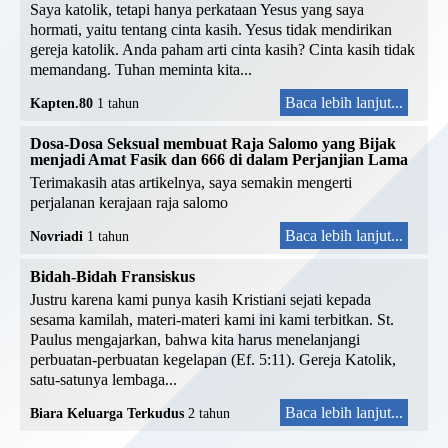
Saya katolik, tetapi hanya perkataan Yesus yang saya
hormati, yaitu tentang cinta kasih. Yesus tidak mendirikan
gereja katolik. Anda paham arti cinta kasih? Cinta kasih tidak
memandang. Tuhan meminta kita...
Baca lebih lanjut...
Kapten.80
1 tahun
Dosa-Dosa Seksual membuat Raja Salomo yang Bijak
menjadi Amat Fasik dan 666 di dalam Perjanjian Lama
Terimakasih atas artikelnya, saya semakin mengerti
perjalanan kerajaan raja salomo
Baca lebih lanjut...
Novriadi
1 tahun
Bidah-Bidah Fransiskus
Justru karena kami punya kasih Kristiani sejati kepada
sesama kamilah, materi-materi kami ini kami terbitkan. St.
Paulus mengajarkan, bahwa kita harus menelanjangi
perbuatan-perbuatan kegelapan (Ef. 5:11). Gereja Katolik,
satu-satunya lembaga...
Baca lebih lanjut...
Biara Keluarga Terkudus
2 tahun