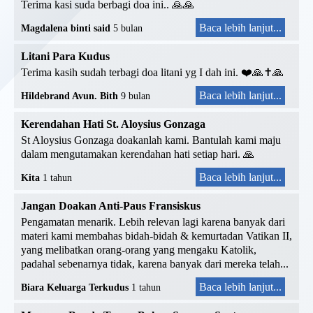
Terima kasi suda berbagi doa ini.. 🙏🙏
Baca lebih lanjut...
Magdalena binti said
5 bulan
Litani Para Kudus
Terima kasih sudah terbagi doa litani yg I dah ini. ❤️🙏✝️🙏
Baca lebih lanjut...
Hildebrand Avun. Bith
9 bulan
Kerendahan Hati St. Aloysius Gonzaga
St Aloysius Gonzaga doakanlah kami. Bantulah kami maju
dalam mengutamakan kerendahan hati setiap hari. 🙏
Baca lebih lanjut...
Kita
1 tahun
Jangan Doakan Anti-Paus Fransiskus
Pengamatan menarik. Lebih relevan lagi karena banyak dari
materi kami membahas bidah-bidah & kemurtadan Vatikan II,
yang melibatkan orang-orang yang mengaku Katolik,
padahal sebenarnya tidak, karena banyak dari mereka telah...
Baca lebih lanjut...
Biara Keluarga Terkudus
1 tahun