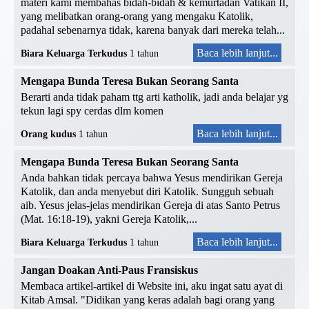
materi kami membahas bidah-bidah & kemurtadan Vatikan II,
yang melibatkan orang-orang yang mengaku Katolik,
padahal sebenarnya tidak, karena banyak dari mereka telah...
Baca lebih lanjut...
Biara Keluarga Terkudus
1 tahun
Mengapa Bunda Teresa Bukan Seorang Santa
Berarti anda tidak paham ttg arti katholik, jadi anda belajar yg
tekun lagi spy cerdas dlm komen
Baca lebih lanjut...
Orang kudus
1 tahun
Mengapa Bunda Teresa Bukan Seorang Santa
Anda bahkan tidak percaya bahwa Yesus mendirikan Gereja
Katolik, dan anda menyebut diri Katolik. Sungguh sebuah
aib. Yesus jelas-jelas mendirikan Gereja di atas Santo Petrus
(Mat. 16:18-19), yakni Gereja Katolik,...
Baca lebih lanjut...
Biara Keluarga Terkudus
1 tahun
Jangan Doakan Anti-Paus Fransiskus
Membaca artikel-artikel di Website ini, aku ingat satu ayat di
Kitab Amsal. "Didikan yang keras adalah bagi orang yang