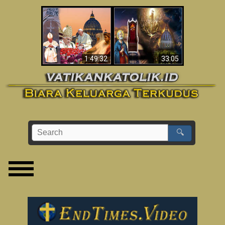
Apakah Alkitab
Wahyu di Vatikan
Memprediksikan 70
Sekarang
Tahun Tanpa
Seorang Paus?
1:49:32
33:05
🔍