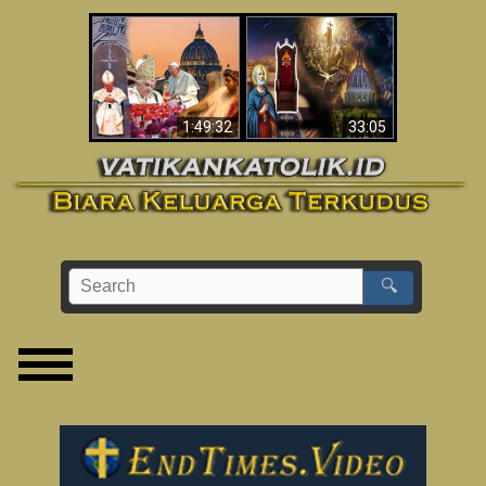
Apakah Alkitab
Wahyu di Vatikan
Memprediksikan 70
Sekarang
Tahun Tanpa
Seorang Paus?
1:49:32
33:05
🔍