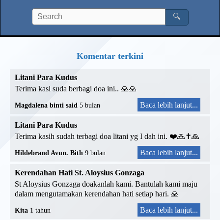
🔍
Komentar terkini
Litani Para Kudus
Terima kasi suda berbagi doa ini.. 🙏🙏
Baca lebih lanjut...
Magdalena binti said
5 bulan
Litani Para Kudus
Terima kasih sudah terbagi doa litani yg I dah ini. ❤️🙏✝️🙏
Baca lebih lanjut...
Hildebrand Avun. Bith
9 bulan
Kerendahan Hati St. Aloysius Gonzaga
St Aloysius Gonzaga doakanlah kami. Bantulah kami maju
dalam mengutamakan kerendahan hati setiap hari. 🙏
Baca lebih lanjut...
Kita
1 tahun