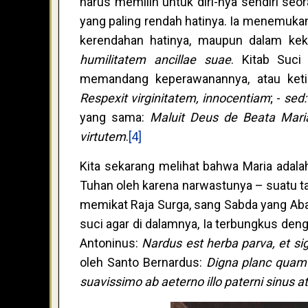
harus memilih untuk diri-nya sendiri seo
yang paling rendah hatinya. Ia menemuka
kerendahan hatinya, maupun dalam kek
humilitatem ancillae suae
. Kitab Suci
memandang keperawanannya, atau keti
Respexit virginitatem, innocentiam
; -
sed
yang sama:
Maluit Deus de Beata Mari
virtutem
.
[4]
Kita sekarang melihat bahwa Maria adal
Tuhan oleh karena narwastunya – suatu t
memikat Raja Surga, sang Sabda yang Abad
suci agar di dalamnya, Ia terbungkus den
Antoninus:
Nardus est herba parva, et si
oleh Santo Bernardus:
Digna planc quam 
suavissimo ab aeterno illo paterni sinus a