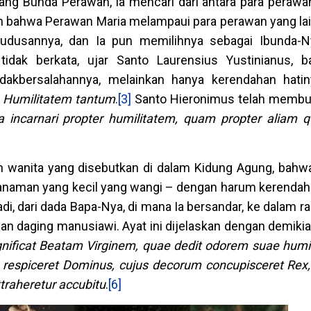
rang Bunda Perawan, Ia mencari dari antara para perawa
n bahwa Perawan Maria melampaui para perawan yang lai
udusannya, dan Ia pun memilihnya sebagai Ibunda-
 tidak berkata, ujar Santo Laurensius Yustinianus,
dakbersalahannya, melainkan hanya kerendahan hati
: Humilitatem tantum
.
[3]
Santo Hieronimus telah membu
a incarnari propter humilitatem, quam propter alia
ah wanita yang disebutkan di dalam Kidung Agung, bahw
anaman yang kecil yang wangi – dengan harum kerendahan
i, dari dada Bapa-Nya, di mana Ia bersandar, ke dalam 
gan daging manusiawi. Ayat ini dijelaskan dengan demiki
gnificat Beatam Virginem, quae dedit odorem suae humil
respiceret Dominus, cujus decorum concupisceret Rex,
ttraheretur accubitu
.
[6]