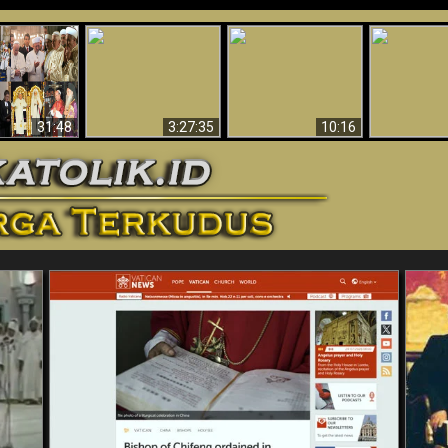
“Pesulap”
Bukti Keb
Membuktikan
Mengapa Begitu
Allah 
n II Adalah
Adanya Dunia
Banyak Orang Tidak
Menakjubkan
ma Baru
Spiritual - Aktivitas
Dapat Percaya
Ilmiah 
Iblis Tertangkap di
Membantah
Video (Edisi Final)
31:48
3:27:35
10:16