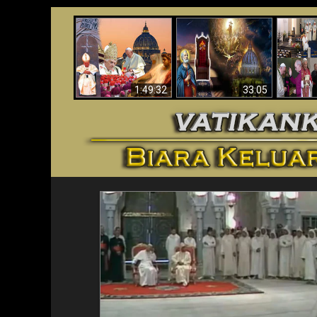
Apakah Alkitab
Wahyu di Vatikan
Memprediksikan 70
Vatika
Sekarang
Tahun Tanpa
Aga
Seorang Paus?
1:49:32
33:05
<