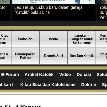
Suci
Leo setujui uskup baru dalam gereja
Yoh
“Katolik” palsu Cina
Sur
Pen
 Kitab
Langkah-
Kem
ntuk
Padre Pio
Berita
Langkah untuk
Besar
isme
Berkonversi
ria &
Penampakan
Ritu
Rosario Suci
Doa-Doa Katolik
Suci
Fatima
E-Forum
Artikel Katolik
Video
Donasi
Salu
tikan II
Kitab Suci dan Katolisisme
Doktrin
Sp
h St. Alfonsus