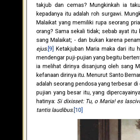
takjub dan cemas? Mungkinkah ia takut
kepadanya itu adalah roh surgawi. Mung
Malaikat yang memiliki rupa seorang pria
orang? Sama sekali tidak; sebab ayat itu
sang Malaikat; - dan bukan karena pena
ejus
.
[9]
Ketakjuban Maria maka dari itu h
mendengar puji-pujian yang begitu bertent
ia melihat dirinya disanjung oleh sang 
kefanaan dirinya itu. Menurut Santo Berna
adalah seorang pendosa yang terbesar di d
pujian yang besar itu, yang dipercayainya
hatinya:
Si dixisset: Tu, o Maria! es lasci
tantis laudibus
.
[10]