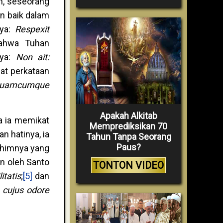
n, seseorang
n baik dalam
Nya:
Respexit
 bahwa Tuhan
nya:
Non ait:
at perkataan
m quamcumque
Apakah Alkitab
a ia memikat
Memprediksikan 70
 hatinya, ia
Tahun Tanpa Seorang
Paus?
rahimnya yang
an oleh Santo
TONTON VIDEO
itatis
;
[5]
dan
 cujus odore