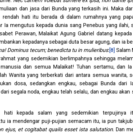
laume:
Nec carnem volebat sumere ex ipsa, non dante ip
iaan dan jasa dari Bunda yang terkasih ini. Maka dari i
 rendah hati itu berada di dalam rumahnya yang pap
 Ia mengutus kepada dunia sang Penebus yang ilahi,
sabet Perawan, Malaikat Agung Gabriel datang kepada
mbankan kepadanya sebagai duta besar agung, dan ia be
ena!
Dominus tecum; benedicta tu in mulieribus
:
[8]
Salam 
 rahmat yang sedemikian berlimpahnya sehingga mela
anusia dan semua Malaikat! Tuhan sertamu, dan Ia 
h Wanita yang terberkati dari antara semua wanita,
tukan dosa, sedangkan engkau, sebagai Bunda dari I
 dari segala noda, engkau telah selalu, dan engkau akan s
hati kepada salam yang sedemikian terpujinya it
tu ia mendengar puji-pujian semacam itu, ia pun takju
ejus, et cogitabat quails esset ista salutation
. Dan m