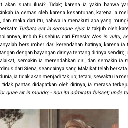
 akan suatu ilusi? Tidak; karena ia yakin bahwa ya
kinkah ia cemas oleh karena kesantunan, karena ia mel
, dan maka dari itu, bahwa ia menakuti apa yang mungki
 berkata:
Turbata est in sermone ejus
: Ia takjub oleh kar
mpilannya, imbuh Eusebius dari Emesia:
Non in vultu, s
anyalah bersumber dari kerendahan hatinya, karena ia t
angan dengan bayangan dirinya tentang dirinya sendiri; 
Malaikat, semakin ia merendahkan diri, dan semakin ia
rdinus dari Siena, seandainya sang Malaikat telah berkat
unia, ia tidak akan menjadi takjub; tetapi, sewaktu ia me
 tidak pantas didapatkan oleh dirinya, ia merasa terkej
vior quae sit in mundo; - non ita admirata fuisset; unde tu