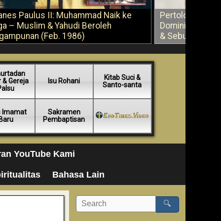
anes Paulus II: Muhammad Naik ke
Pertolongan Ber
ga – Muslim & Yahudi Beroleh
Dominikus Savi
gampunan (Feb. 1986)
& Sebuah Saran
urtadan
Kitab Suci &
 & Gereja
Isu Rohani
Santo-santa
Palsu
s Imamat
Sakramen
Baru
Pembaptisan
ran YouTube Kami
iritualitas
Bahasa Lain
🔍