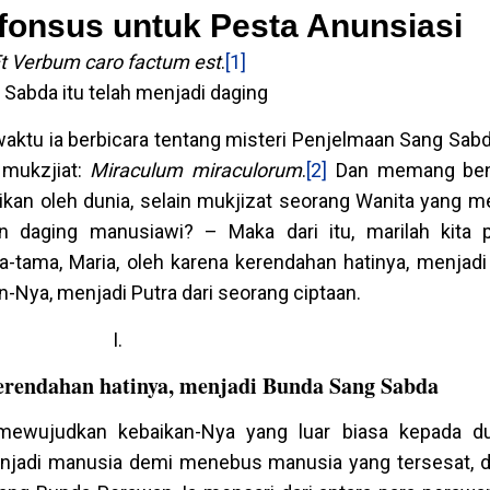
lfonsus untuk Pesta Anunsiasi
t Verbum caro factum est
.
[1]
 Sabda itu telah menjadi daging
waktu ia berbicara tentang misteri Penjelmaan Sang Sab
 mukzjiat:
Miraculum miraculorum
.
[2]
Dan memang bena
ikan oleh dunia, selain mukjizat seorang Wanita yang m
n daging manusiawi? – Maka dari itu, marilah kita p
a-tama, Maria, oleh karena kerendahan hatinya, menjad
n-Nya, menjadi Putra dari seorang ciptaan.
I.
kerendahan hatinya, menjadi Bunda Sang Sabda
mewujudkan kebaikan-Nya yang luar biasa kepada du
njadi manusia demi menebus manusia yang tersesat, d