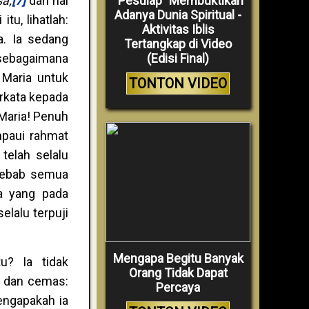
“Pesulap” Membuktikan
sa;
[7]
dan hal
Adanya Dunia Spiritual -
tu, lihatlah:
Aktivitas Iblis
a. Ia sedang
Tertangkap di Video
(Edisi Final)
 sebagaimana
 Maria untuk
TONTON VIDEO
rkata kepada
Maria! Penuh
mpaui rahmat
telah selalu
 sebab semua
a yang pada
elalu terpuji
Mengapa Begitu Banyak
u? Ia tidak
Orang Tidak Dapat
b dan cemas:
Percaya
engapakah ia