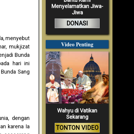
Menyelamatkan Jiwa-
Jiwa
DONASI
da, menyebut
Video Penting
r, mukjizat
enjadi Bunda
ada hari ini
i Bunda Sang
Wahyu di Vatikan
Sekarang
nia, dengan
an karena Ia
TONTON VIDEO