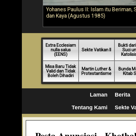
Yohanes Paulus II: Islam itu Beriman, 
dan Kaya (Agustus 1985)
Extra Ecclesiam
Bukti dari
nulla salus
Sekte Vatikan II
Suci u
(EENS)
Katolis
Misa Baru Tidak
Martin Luther &
Bunda Ma
Valid dan Tidak
Protestantisme
Kitab 
Boleh Dihadiri
Laman
Berita
Tentang Kami
Sekte Va
Pesta Anunsiasi - Khotba