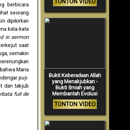
TONTON VIDEO
ng berbicara
ihat seorang
n dipikirkan
ena kata-kata
ed in sermon
erkejut saat
juga, semakin
 merenungkan
a bahwa Maria
Bukti Keberadaan Allah
ndengar puji-
yang Menakjubkan -
ut dan takjub
Bukti Ilmiah yang
Membantah Evolusi
rbata fuit de
TONTON VIDEO