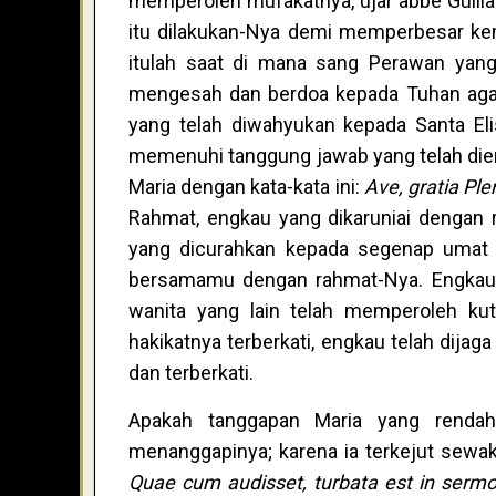
memperoleh mufakatnya, ujar abbé Guil
itu dilakukan-Nya demi memperbesar kemul
itulah saat di mana sang Perawan yang
mengesah dan berdoa kepada Tuhan agar
yang telah diwahyukan kepada Santa Eli
memenuhi tanggung jawab yang telah die
Maria dengan kata-kata ini:
Ave, gratia Pl
Rahmat, engkau yang dikaruniai dengan
yang dicurahkan kepada segenap umat m
bersamamu dengan rahmat-Nya. Engkaula
wanita yang lain telah memperoleh ku
hakikatnya terberkati, engkau telah dijaga
dan terberkati.
Apakah tanggapan Maria yang rendah 
menanggapinya; karena ia terkejut sewak
Quae cum audisset, turbata est in sermon 