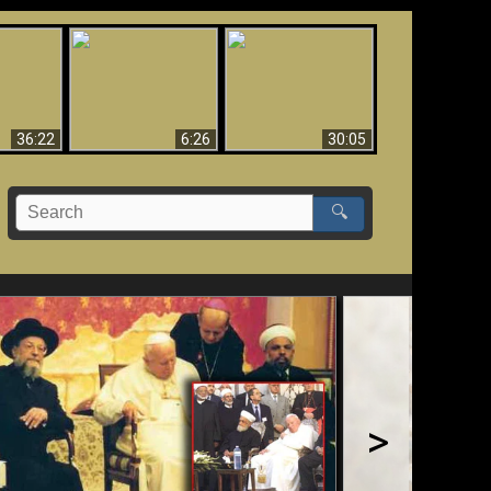
eradaan
yang
Mengapa Neraka
Babel Sudah Jatuh,
 - Bukti
Harus Abadi
Sudah Jatuh!!
yang
 Evolusi
36:22
6:26
30:05
🔍
>