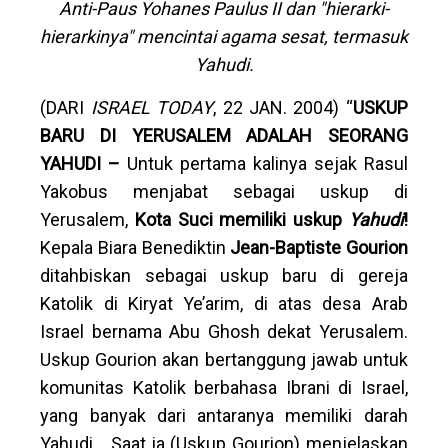
Anti-Paus Yohanes Paulus II dan "hierarki-
hierarkinya" mencintai agama sesat, termasuk
Yahudi.
(DARI
ISRAEL TODAY
, 22 JAN. 2004) “
USKUP
BARU DI YERUSALEM ADALAH SEORANG
YAHUDI –
Untuk pertama kalinya sejak Rasul
Yakobus menjabat sebagai uskup di
Yerusalem,
Kota Suci memiliki uskup
Yahudi
!
Kepala Biara Benediktin
Jean-Baptiste Gourion
ditahbiskan sebagai uskup baru di gereja
Katolik di Kiryat Ye’arim, di atas desa Arab
Israel bernama Abu Ghosh dekat Yerusalem.
Uskup Gourion akan bertanggung jawab untuk
komunitas Katolik berbahasa Ibrani di Israel,
yang banyak dari antaranya memiliki darah
Yahudi... Saat ia (Uskup Gourion) menjelaskan