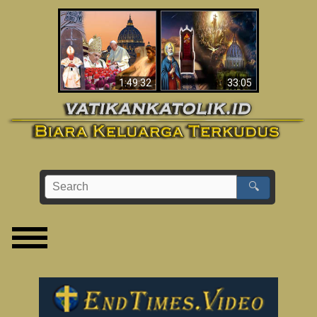
Apakah Alkitab
Wahyu di Vatikan
Memprediksikan 70
Sekarang
Tahun Tanpa
Seorang Paus?
1:49:32
33:05
🔍