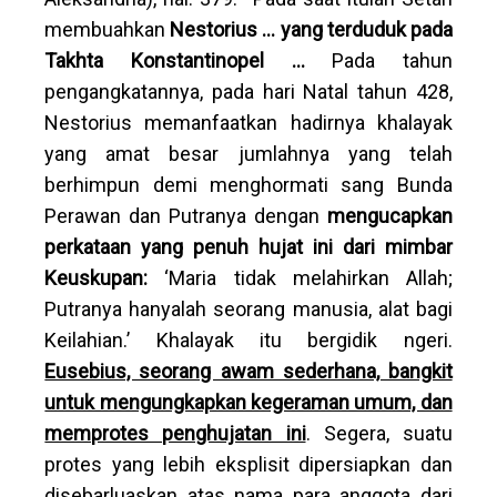
membuahkan
Nestorius … yang terduduk pada
Takhta Konstantinopel …
Pada tahun
pengangkatannya, pada hari Natal tahun 428,
Nestorius memanfaatkan hadirnya khalayak
yang amat besar jumlahnya yang telah
berhimpun demi menghormati sang Bunda
Perawan dan Putranya dengan
mengucapkan
perkataan yang penuh hujat ini dari mimbar
Keuskupan:
‘Maria tidak melahirkan Allah;
Putranya hanyalah seorang manusia, alat bagi
Keilahian.’ Khalayak itu bergidik ngeri.
Eusebius, seorang awam sederhana, bangkit
untuk mengungkapkan kegeraman umum, dan
memprotes penghujatan ini
. Segera, suatu
protes yang lebih eksplisit dipersiapkan dan
disebarluaskan atas nama para anggota dari