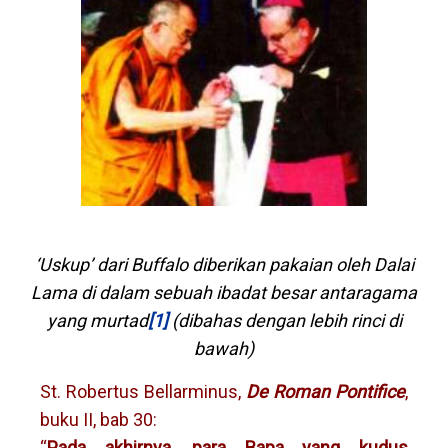
‘Uskup’ dari Buffalo diberikan pakaian oleh Dalai
Lama di dalam sebuah ibadat besar antaragama
yang murtad
[1]
(dibahas dengan lebih rinci di
bawah)
St. Robertus Bellarminus,
De Roman Pontifice
,
buku II, bab 30:
“
Pada akhirnya, para Bapa yang kudus