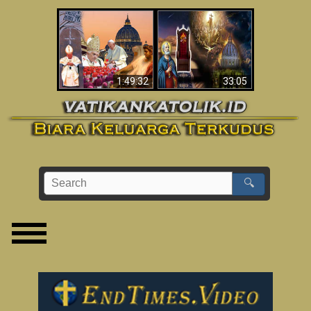
Apakah Alkitab
Wahyu di Vatikan
Memprediksikan 70
Sekarang
Tahun Tanpa
Seorang Paus?
1:49:32
33:05
🔍