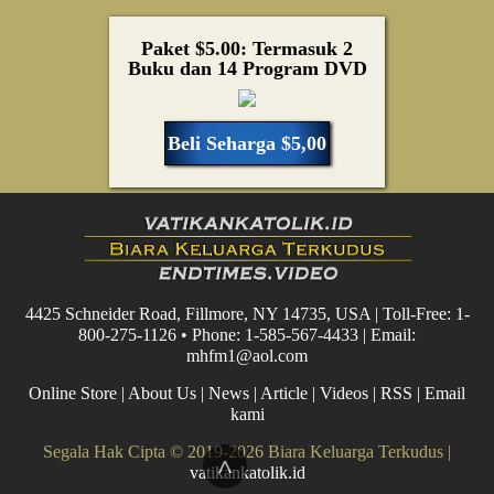
Paket $5.00: Termasuk 2
Buku dan 14 Program DVD
Beli Seharga $5,00
4425 Schneider Road, Fillmore, NY 14735, USA | Toll-Free: 1-
800-275-1126 • Phone: 1-585-567-4433 | Email:
mhfm1@aol.com
Online Store
|
About Us
|
News
|
Article
|
Videos
|
RSS
|
Email
kami
Segala Hak Cipta © 2019-2026 Biara Keluarga Terkudus |
^
vatikankatolik.id