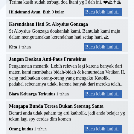
Terima kasih sudah terbagi doa litani yg I dah ini. ❤️🙏✝️🙏
Baca lebih lanjut...
Hildebrand Avun. Bith
9 bulan
Kerendahan Hati St. Aloysius Gonzaga
St Aloysius Gonzaga doakanlah kami. Bantulah kami maju
dalam mengutamakan kerendahan hati setiap hari. 🙏
Baca lebih lanjut...
Kita
1 tahun
Jangan Doakan Anti-Paus Fransiskus
Pengamatan menarik. Lebih relevan lagi karena banyak dari
materi kami membahas bidah-bidah & kemurtadan Vatikan II,
yang melibatkan orang-orang yang mengaku Katolik,
padahal sebenarnya tidak, karena banyak dari mereka telah...
Baca lebih lanjut...
Biara Keluarga Terkudus
1 tahun
Mengapa Bunda Teresa Bukan Seorang Santa
Berarti anda tidak paham ttg arti katholik, jadi anda belajar yg
tekun lagi spy cerdas dlm komen
Baca lebih lanjut...
Orang kudus
1 tahun