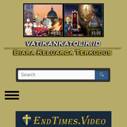
Apakah Alkitab
Wahyu di Vatikan
Memprediksikan 70
Sekarang
Tahun Tanpa
Seorang Paus?
1:49:32
33:05
🔍