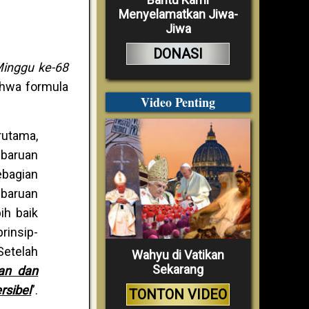
Menyelamatkan Jiwa-
Jiwa
DONASI
inggu ke-68
ahwa formula
Video Penting
rutama,
baruan
ebagian
mbaruan
ih baik
rinsip-
etelah
Wahyu di Vatikan
Sekarang
an dan
sibel
”.
TONTON VIDEO