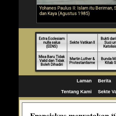
Yohanes Paulus II: Islam itu Beriman, 
dan Kaya (Agustus 1985)
Extra Ecclesiam
Bukti dari
nulla salus
Sekte Vatikan II
Suci u
(EENS)
Katolis
Misa Baru Tidak
Martin Luther &
Bunda Ma
Valid dan Tidak
Protestantisme
Kitab 
Boleh Dihadiri
Laman
Berita
Tentang Kami
Sekte Va
Fransiskus menyatakan “