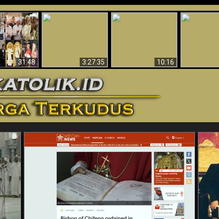
“Pesulap”
Bukti Keb
Membuktikan
Mengapa Begitu
Allah 
n II Adalah
Adanya Dunia
Banyak Orang Tidak
Menakjubkan
ma Baru
Spiritual - Aktivitas
Dapat Percaya
Ilmiah 
Iblis Tertangkap di
Membantah
Video (Edisi Final)
31:48
3:27:35
10:16