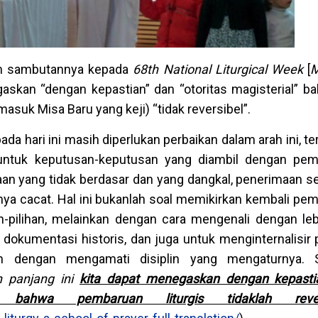
am sambutannya kepada
68th National Liturgical Week
[
M
askan “dengan kepastian” dan “otoritas magisterial” b
masuk Misa Baru yang keji) “tidak reversibel”.
da hari ini masih diperlukan perbaikan dalam arah ini, te
untuk keputusan-keputusan yang diambil dengan pem
an yang tidak berdasar dan yang dangkal, penerimaan s
nya cacat. Hal ini bukanlah soal memikirkan kembali pe
n-pilihan, melainkan dengan cara mengenali dengan leb
 dokumentasi historis, dan juga untuk menginternalisir p
n dengan mengamati disiplin yang mengaturnya. S
n panjang ini
kita dapat menegaskan dengan kepasti
l bahwa pembaruan liturgis tidaklah rever