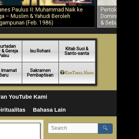
anes Paulus II: Muhammad Naik ke
Pertolongan Ber
ga – Muslim & Yahudi Beroleh
Dominikus Savi
gampunan (Feb. 1986)
& Sebuah Saran
urtadan
Kitab Suci &
 & Gereja
Isu Rohani
Santo-santa
Palsu
s Imamat
Sakramen
Baru
Pembaptisan
ran YouTube Kami
iritualitas
Bahasa Lain
🔍