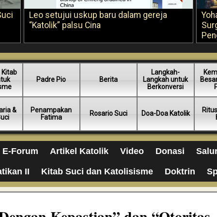
Suci
Leo setujui uskup baru dalam gereja
Yoh
“Katolik” palsu Cina
Sur
Pen
 Kitab
Langkah-
Kem
ntuk
Padre Pio
Berita
Langkah untuk
Besar
isme
Berkonversi
ria &
Penampakan
Ritu
Rosario Suci
Doa-Doa Katolik
Suci
Fatima
E-Forum
Artikel Katolik
Video
Donasi
Salu
tikan II
Kitab Suci dan Katolisisme
Doktrin
Sp
Dengan Kepastian” dan “Otoritas