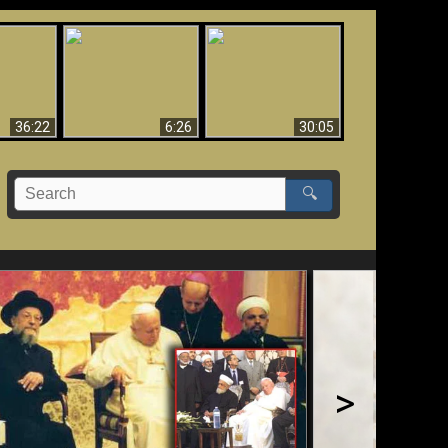
eradaan
yang
Mengapa Neraka
Babel Sudah Jatuh,
 - Bukti
Harus Abadi
Sudah Jatuh!!
yang
 Evolusi
36:22
6:26
30:05
🔍
>