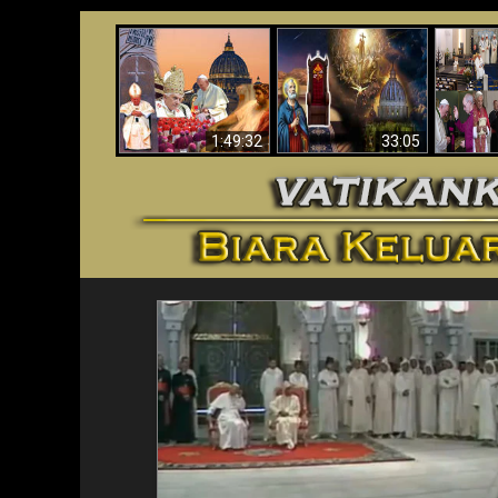
Apakah Alkitab
Wahyu di Vatikan
Memprediksikan 70
Vatika
Sekarang
Tahun Tanpa
Aga
Seorang Paus?
1:49:32
33:05
<