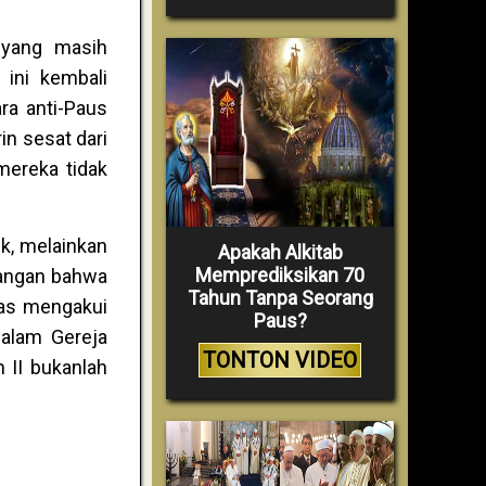
 yang masih
ini kembali
ra anti-Paus
in sesat dari
 mereka tidak
ik, melainkan
Apakah Alkitab
Memprediksikan 70
dangan bahwa
Tahun Tanpa Seorang
ras mengakui
Paus?
dalam Gereja
TONTON VIDEO
n II bukanlah