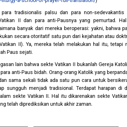
s-liturgy-a-school-of-prayer-full-translation/
)
para tradisionalis palsu dan para non-sedevakantis
tikan II dan para anti-Pausnya yang pemurtad. Hal 
mana banyak dari mereka beroperasi: yakni, bahwa pa
kan secara otoritatif satu pun dari kejahatan atau doktr
Vatikan II). Ya, mereka telah melakukan hal itu, tetapi
ah Paus sejati.
asan lain bahwa sekte Vatikan II bukanlah Gereja Katol
 para anti-Paus bidah. Orang-orang Katolik yang berpan
dan sama sekali tidak ada satu pun cara untuk bersike
tap sungguh menjadi tradisional. Terdapat harapan di 
 dalam sekte Vatikan II. Hal itu dikarenakan sekte Vatika
ang telah diprediksikan untuk akhir zaman.