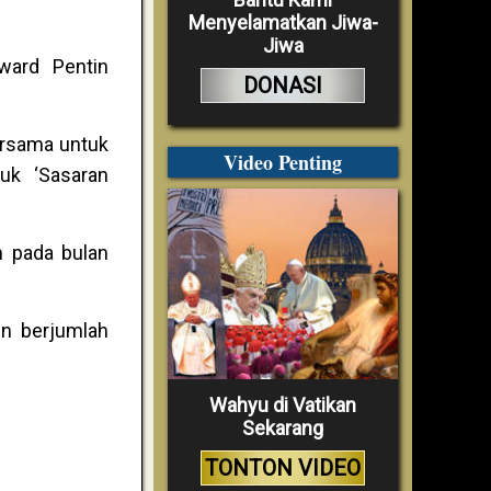
Menyelamatkan Jiwa-
Jiwa
ward Pentin
DONASI
bersama untuk
Video Penting
uk ‘Sasaran
n pada bulan
un berjumlah
Wahyu di Vatikan
Sekarang
TONTON VIDEO