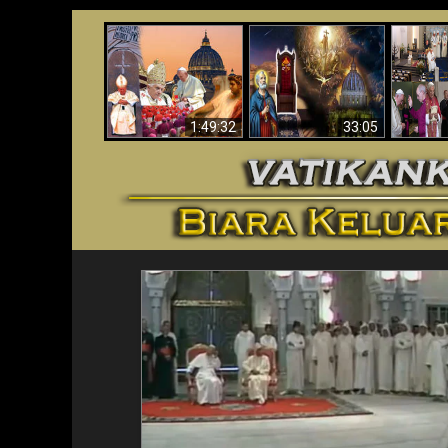
Apakah Alkitab
Wahyu di Vatikan
Memprediksikan 70
Vatika
Sekarang
Tahun Tanpa
Aga
Seorang Paus?
1:49:32
33:05
<