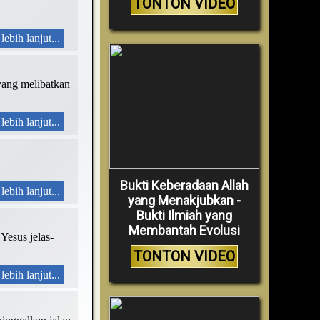
TONTON VIDEO
lebih lanjut...
yang melibatkan
lebih lanjut...
Bukti Keberadaan Allah
lebih lanjut...
yang Menakjubkan -
Bukti Ilmiah yang
Membantah Evolusi
Yesus jelas-
TONTON VIDEO
lebih lanjut...