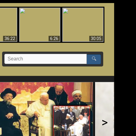
eradaan
yang
Mengapa Neraka
Babel Sudah Jatuh,
 - Bukti
Harus Abadi
Sudah Jatuh!!
yang
 Evolusi
36:22
6:26
30:05
🔍
>