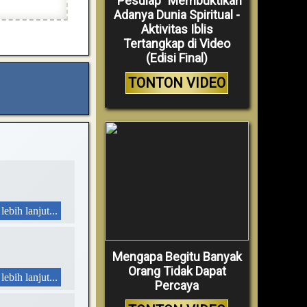
“Pesulap” Membuktikan
Adanya Dunia Spiritual -
Aktivitas Iblis
Tertangkap di Video
(Edisi Final)
TONTON VIDEO
lebih lanjut...
Mengapa Begitu Banyak
Orang Tidak Dapat
lebih lanjut...
Percaya