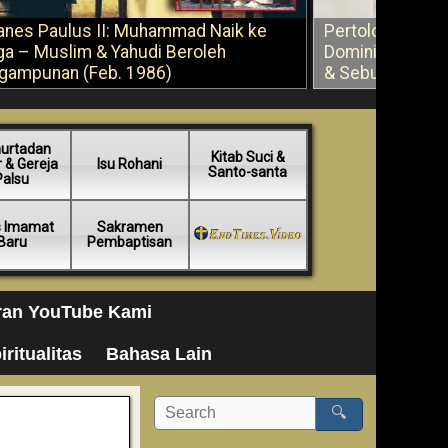
anes Paulus II: Muhammad Naik ke
Pertolongan Ber
ga – Muslim & Yahudi Beroleh
Dominikus Savi
gampunan (Feb. 1986)
& Sebuah Saran
urtadan
Kitab Suci &
 & Gereja
Isu Rohani
Santo-santa
Palsu
s Imamat
Sakramen
Baru
Pembaptisan
ran YouTube Kami
iritualitas
Bahasa Lain
🔍