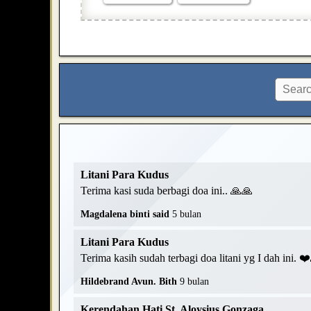
Litani Para Kudus
Terima kasi suda berbagi doa ini.. 🙏🙏
Magdalena binti said
5 bulan
Litani Para Kudus
Terima kasih sudah terbagi doa litani yg I dah ini. 
Hildebrand Avun. Bith
9 bulan
Kerendahan Hati St. Aloysius Gonzaga