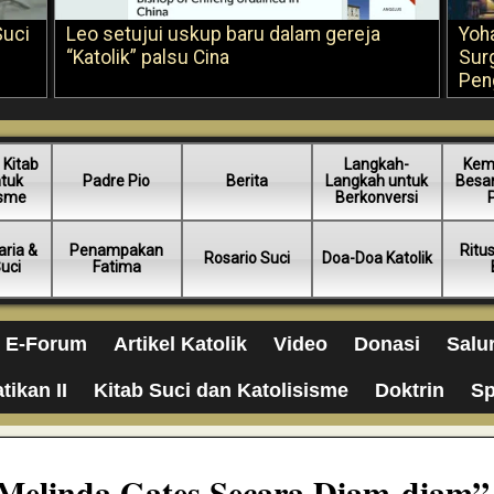
Suci
Leo setujui uskup baru dalam gereja
Yoh
“Katolik” palsu Cina
Sur
Pen
 Kitab
Langkah-
Kem
ntuk
Padre Pio
Berita
Langkah untuk
Besar
isme
Berkonversi
ria &
Penampakan
Ritu
Rosario Suci
Doa-Doa Katolik
Suci
Fatima
E-Forum
Artikel Katolik
Video
Donasi
Salu
tikan II
Kitab Suci dan Katolisisme
Doktrin
Sp
Melinda Gates Secara Diam-diam”