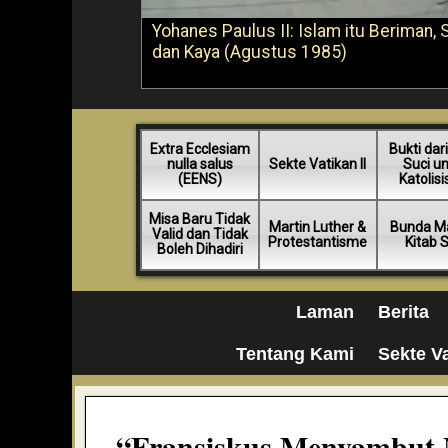
Yohanes Paulus II: Islam itu Beriman, 
dan Kaya (Agustus 1985)
Extra Ecclesiam
Bukti dari
nulla salus
Sekte Vatikan II
Suci u
(EENS)
Katolis
Misa Baru Tidak
Martin Luther &
Bunda Ma
Valid dan Tidak
Protestantisme
Kitab 
Boleh Dihadiri
Laman
Berita
Tentang Kami
Sekte Va
“Fransiskus Menyambut 