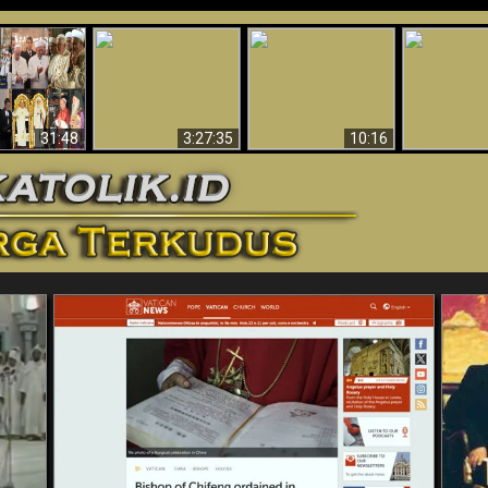
“Pesulap”
Bukti Keb
Membuktikan
Mengapa Begitu
Allah 
n II Adalah
Adanya Dunia
Banyak Orang Tidak
Menakjubkan
ma Baru
Spiritual - Aktivitas
Dapat Percaya
Ilmiah 
Iblis Tertangkap di
Membantah
Video (Edisi Final)
31:48
3:27:35
10:16