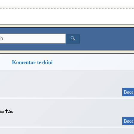
🔍
Komentar terkini
Baca 
❤️🙏✝️🙏
Baca 