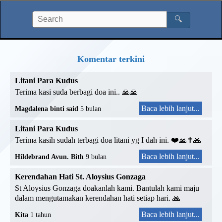
🔍
Komentar terkini
Litani Para Kudus
Terima kasi suda berbagi doa ini.. 🙏🙏
Baca lebih lanjut...
Magdalena binti said
5 bulan
Litani Para Kudus
Terima kasih sudah terbagi doa litani yg I dah ini. ❤️🙏✝️🙏
Baca lebih lanjut...
Hildebrand Avun. Bith
9 bulan
Kerendahan Hati St. Aloysius Gonzaga
St Aloysius Gonzaga doakanlah kami. Bantulah kami maju
dalam mengutamakan kerendahan hati setiap hari. 🙏
Baca lebih lanjut...
Kita
1 tahun