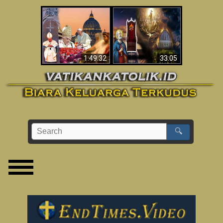
Apakah Alkitab
Wahyu di Vatikan
Memprediksikan 70
Sekarang
Tahun Tanpa
Seorang Paus?
1:49:32
33:05
🔍