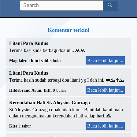
🔍
Komentar terkini
Litani Para Kudus
Terima kasi suda berbagi doa ini.. 🙏🙏
Baca lebih lanjut...
Magdalena binti said
5 bulan
Litani Para Kudus
Terima kasih sudah terbagi doa litani yg I dah ini. ❤️🙏✝️🙏
Baca lebih lanjut...
Hildebrand Avun. Bith
9 bulan
Kerendahan Hati St. Aloysius Gonzaga
St Aloysius Gonzaga doakanlah kami. Bantulah kami maju
dalam mengutamakan kerendahan hati setiap hari. 🙏
Baca lebih lanjut...
Kita
1 tahun