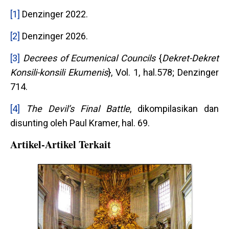
[1]
Denzinger 2022.
[2]
Denzinger 2026.
[3]
Decrees of Ecumenical Councils
{
Dekret-Dekret
Konsili-konsili Ekumenis
}, Vol. 1, hal.578; Denzinger
714.
[4]
The Devil’s Final Battle
, dikompilasikan dan
disunting oleh Paul Kramer, hal. 69.
Artikel-Artikel Terkait