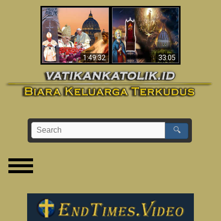
Apakah Alkitab
Wahyu di Vatikan
Memprediksikan 70
Sekarang
Tahun Tanpa
Seorang Paus?
1:49:32
33:05
🔍