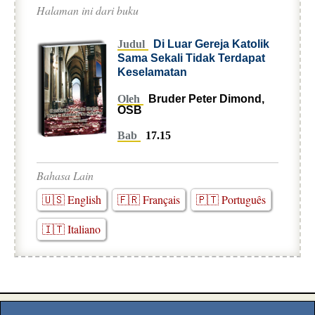
Halaman ini dari buku
Judul
Di Luar Gereja Katolik
Sama Sekali Tidak Terdapat
Keselamatan
Oleh
Bruder Peter Dimond,
OSB
Bab
17.15
Bahasa Lain
🇺🇸 English
🇫🇷 Français
🇵🇹 Português
🇮🇹 Italiano