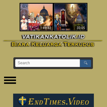
Apakah Alkitab
Wahyu di Vatikan
Memprediksikan 70
Sekarang
Tahun Tanpa
Seorang Paus?
1:49:32
33:05
🔍