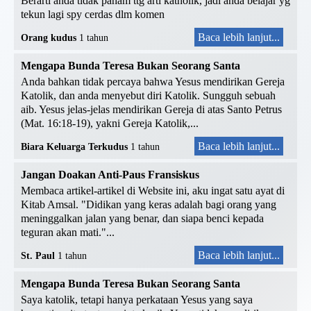
Berarti anda tidak paham ttg arti katholik, jadi anda belajar yg
tekun lagi spy cerdas dlm komen
Baca lebih lanjut...
Orang kudus
1 tahun
Mengapa Bunda Teresa Bukan Seorang Santa
Anda bahkan tidak percaya bahwa Yesus mendirikan Gereja
Katolik, dan anda menyebut diri Katolik. Sungguh sebuah
aib. Yesus jelas-jelas mendirikan Gereja di atas Santo Petrus
(Mat. 16:18-19), yakni Gereja Katolik,...
Baca lebih lanjut...
Biara Keluarga Terkudus
1 tahun
Jangan Doakan Anti-Paus Fransiskus
Membaca artikel-artikel di Website ini, aku ingat satu ayat di
Kitab Amsal. "Didikan yang keras adalah bagi orang yang
meninggalkan jalan yang benar, dan siapa benci kepada
teguran akan mati."...
Baca lebih lanjut...
St. Paul
1 tahun
Mengapa Bunda Teresa Bukan Seorang Santa
Saya katolik, tetapi hanya perkataan Yesus yang saya