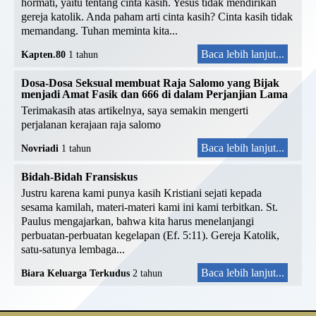
hormati, yaitu tentang cinta kasih. Yesus tidak mendirikan
gereja katolik. Anda paham arti cinta kasih? Cinta kasih tidak
memandang. Tuhan meminta kita...
Baca lebih lanjut...
Kapten.80
1 tahun
Dosa-Dosa Seksual membuat Raja Salomo yang Bijak
menjadi Amat Fasik dan 666 di dalam Perjanjian Lama
Terimakasih atas artikelnya, saya semakin mengerti
perjalanan kerajaan raja salomo
Baca lebih lanjut...
Novriadi
1 tahun
Bidah-Bidah Fransiskus
Justru karena kami punya kasih Kristiani sejati kepada
sesama kamilah, materi-materi kami ini kami terbitkan. St.
Paulus mengajarkan, bahwa kita harus menelanjangi
perbuatan-perbuatan kegelapan (Ef. 5:11). Gereja Katolik,
satu-satunya lembaga...
Baca lebih lanjut...
Biara Keluarga Terkudus
2 tahun