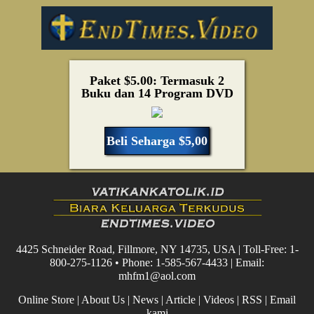
Paket $5.00: Termasuk 2
Buku dan 14 Program DVD
Beli Seharga $5,00
4425 Schneider Road, Fillmore, NY 14735, USA | Toll-Free: 1-
800-275-1126 • Phone: 1-585-567-4433 | Email:
mhfm1@aol.com
Online Store
|
About Us
|
News
|
Article
|
Videos
|
RSS
|
Email
kami