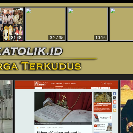
“Pesulap”
Bukti Keb
Membuktikan
Mengapa Begitu
Allah 
n II Adalah
Adanya Dunia
Banyak Orang Tidak
Menakjubkan
ma Baru
Spiritual - Aktivitas
Dapat Percaya
Ilmiah 
Iblis Tertangkap di
Membantah
Video (Edisi Final)
31:48
3:27:35
10:16