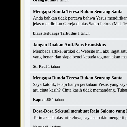
Orang kudus
1 tahun
Mengapa Bunda Teresa Bukan Seorang Santa
Anda bahkan tidak percaya bahwa Yesus mendirikan G
jelas mendirikan Gereja di atas Santo Petrus (Mat. 16
Biara Keluarga Terkudus
1 tahun
Jangan Doakan Anti-Paus Fransiskus
Membaca artikel-artikel di Website ini, aku ingat s
yang benar, dan siapa benci kepada teguran akan mati
St. Paul
1 tahun
Mengapa Bunda Teresa Bukan Seorang Santa
Saya katolik, tetapi hanya perkataan Yesus yang saya
arti cinta kasih? Cinta kasih tidak memandang. Tuhan
Kapten.80
1 tahun
Dosa-Dosa Seksual membuat Raja Salomo yang B
Terimakasih atas artikelnya, saya semakin mengerti 