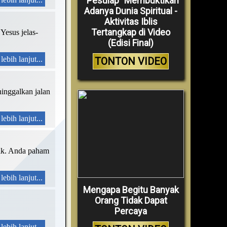
“Pesulap” Membuktikan
Adanya Dunia Spiritual -
Aktivitas Iblis
Tertangkap di Video
Yesus jelas-
(Edisi Final)
lebih lanjut...
TONTON VIDEO
ninggalkan jalan
lebih lanjut...
olik. Anda paham
lebih lanjut...
Mengapa Begitu Banyak
Orang Tidak Dapat
Percaya
lebih lanjut...