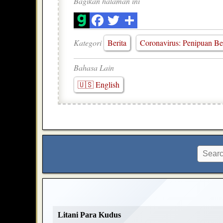
Bagikan halaman ini
Kategori
Berita
Coronavirus: Penipuan Be
Bahasa Lain
🇺🇸 English
Litani Para Kudus