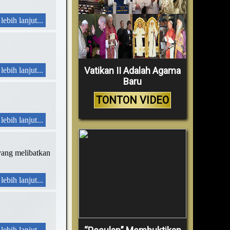
lebih lanjut...
Vatikan II Adalah Agama
lebih lanjut...
Baru
TONTON VIDEO
lebih lanjut...
yang melibatkan
lebih lanjut...
lebih lanjut...