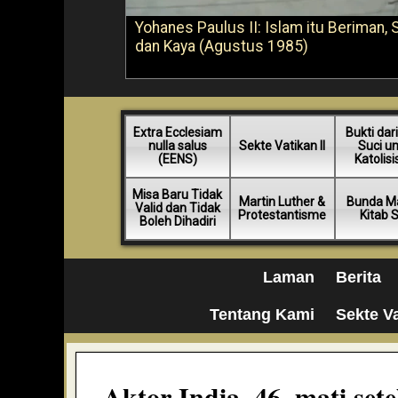
Yohanes Paulus II: Islam itu Beriman, 
dan Kaya (Agustus 1985)
Extra Ecclesiam
Bukti dari
nulla salus
Sekte Vatikan II
Suci u
(EENS)
Katolis
Misa Baru Tidak
Martin Luther &
Bunda Ma
Valid dan Tidak
Protestantisme
Kitab 
Boleh Dihadiri
Laman
Berita
Tentang Kami
Sekte Va
Aktor India, 46, mati se