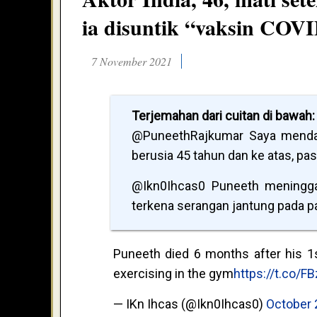
ia disuntik “vaksin COV
7 November 2021
Terjemahan dari cuitan di bawah:
@PuneethRajkumar Saya mendapa
berusia 45 tahun dan ke atas, pas
@Ikn0Ihcas0 Puneeth meninggal
terkena serangan jantung pada pa
Puneeth died 6 months after his 1s
exercising in the gym
https://t.co/
— IKn Ihcas (@Ikn0Ihcas0)
October 