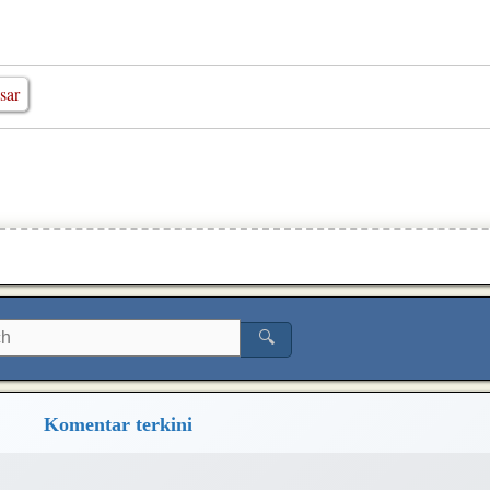
sar
🔍
Komentar terkini