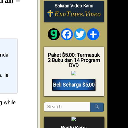
Saluran Video Kami
Facebook
Twitter
Share
anda
Paket $5.00: Termasuk
2 Buku dan 14 Program
DVD
. Ia
Beli Seharga $5,00
g while
🔍
Bantu Kami