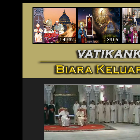
Apakah Alkitab
Wahyu di Vatikan
Memprediksikan 70
Vatika
Sekarang
Tahun Tanpa
Aga
Seorang Paus?
1:49:32
33:05
<