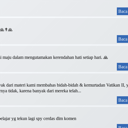
Baca 
❤️🙏✝️🙏
Baca 
 maju dalam mengutamakan kerendahan hati setiap hari. 🙏
Baca 
yak dari materi kami membahas bidah-bidah & kemurtadan Vatikan II, 
ya tidak, karena banyak dari mereka telah...
Baca 
 belajar yg tekun lagi spy cerdas dlm komen
Baca 