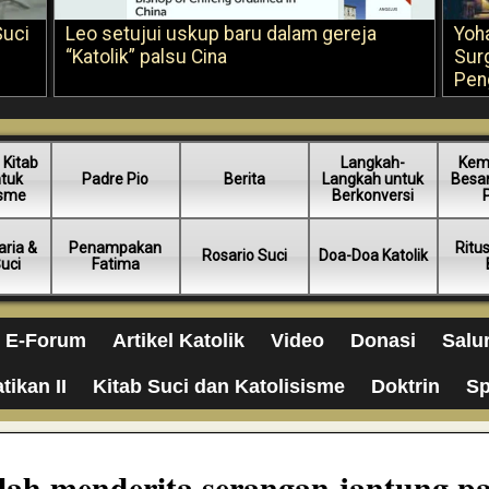
Suci
Leo setujui uskup baru dalam gereja
Yoh
“Katolik” palsu Cina
Sur
Pen
 Kitab
Langkah-
Kem
ntuk
Padre Pio
Berita
Langkah untuk
Besar
isme
Berkonversi
ria &
Penampakan
Ritu
Rosario Suci
Doa-Doa Katolik
Suci
Fatima
E-Forum
Artikel Katolik
Video
Donasi
Salu
tikan II
Kitab Suci dan Katolisisme
Doktrin
Sp
telah menderita serangan jantung p