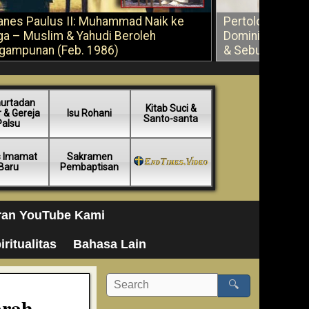
anes Paulus II: Muhammad Naik ke
Pertolongan Ber
ga – Muslim & Yahudi Beroleh
Dominikus Savi
gampunan (Feb. 1986)
& Sebuah Saran
urtadan
Kitab Suci &
 & Gereja
Isu Rohani
Santo-santa
Palsu
s Imamat
Sakramen
Baru
Pembaptisan
ran YouTube Kami
iritualitas
Bahasa Lain
🔍
arah –