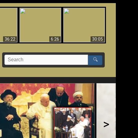
eradaan
yang
Mengapa Neraka
Babel Sudah Jatuh,
 - Bukti
Harus Abadi
Sudah Jatuh!!
yang
 Evolusi
36:22
6:26
30:05
🔍
>