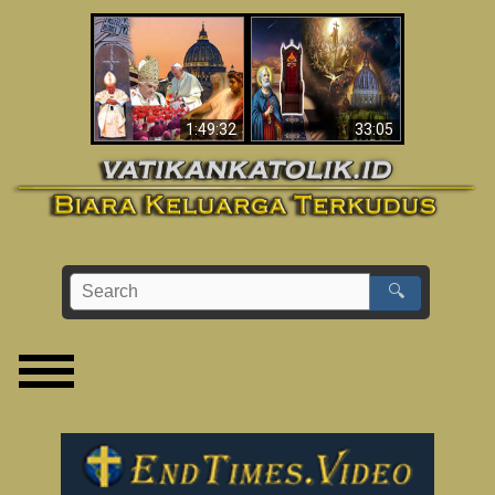
Apakah Alkitab
Wahyu di Vatikan
Memprediksikan 70
Sekarang
Tahun Tanpa
Seorang Paus?
1:49:32
33:05
🔍